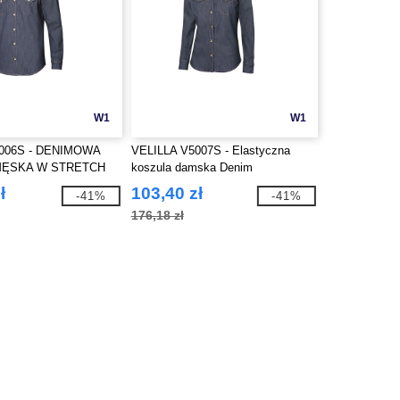
W1
W1
5006S - DENIMOWA
VELILLA V5007S - Elastyczna
MĘSKA W STRETCH
koszula damska Denim
ł
103,40 zł
-41%
-41%
176,18 zł