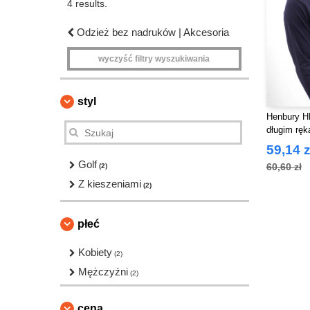
4 results.
Odzież bez nadruków | Akcesoria
wyczyść filtry wyszukiwania
styl
Henbury HB
długim rę
59,14 z
Golf
60,60 zł
(2)
Z kieszeniami
(2)
płeć
Kobiety
(2)
Mężczyźni
(2)
cena