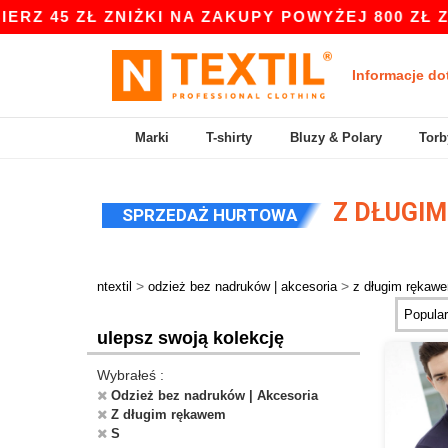
 45 ZŁ ZNIŻKI NA ZAKUPY POWYŻEJ 800 ZŁ Z K
Informacje do
Marki
T-shirty
Bluzy & Polary
Torb
Z DŁUGIM
SPRZEDAŻ HURTOWA
>
>
ntextil
odzież bez nadruków | akcesoria
z długim rękaw
ulepsz swoją kolekcję
Wybrałeś :
Odzież bez nadruków | Akcesoria
Z długim rękawem
S