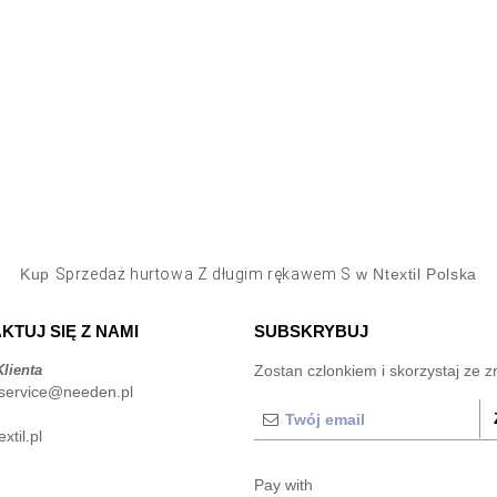
Kup
Sprzedaż hurtowa Z długim rękawem S
w Ntextil Polska
KTUJ SIĘ Z NAMI
SUBSKRYBUJ
lienta
Zostan czlonkiem i skorzystaj ze z
service@needen.pl
xtil.pl
Pay with