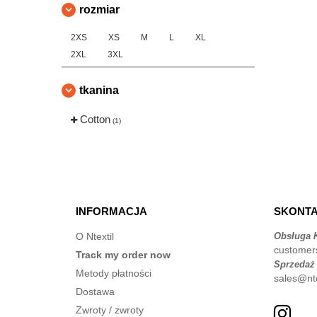
rozmiar
2XS
XS
M
L
XL
2XL
3XL
tkanina
Cotton
(1)
INFORMACJA
SKONTA
O Ntextil
Obsługa K
customer
Track my order now
Sprzedaż
Metody płatności
sales@nte
Dostawa
Zwroty / zwroty