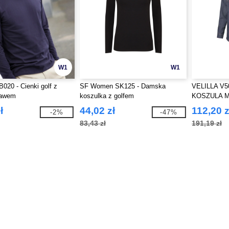
W1
W1
020 - Cienki golf z
SF Women SK125 - Damska
VELILLA V
kawem
koszulka z golfem
KOSZULA 
ł
44,02 zł
112,20 z
-2%
-47%
83,43 zł
191,19 zł