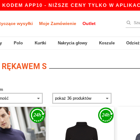
ODEM APP10 - NIŻSZE CENY TYLKO W APLIKACJI!
tyczące wysyłki
Moje Zamówienie
Outlet
y
Polo
Kurtki
Nakrycia głowy
Koszule
Odzież
 RĘKAWEM S
em