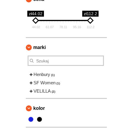
zł44.02
zł112.2
44.02
61.07
78.11
95.16
112.2
marki
Henbury
(1)
SF Women
(1)
VELILLA
(2)
kolor