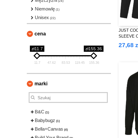
Mężczyźni
(24)
Niemowlę
(1)
Unisex
(22)
JUST COO
cena
SLEEVE 
27,68 z
zł11.7
zł155.36
11.7
47.62
83.53
119.45
155.36
marki
B&C
(1)
Babybugz
(1)
Bella+Canvas
(4)
Build Your Brand