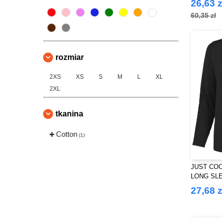
26,63 z
60,35 zł
rozmiar
2XS
XS
S
M
L
XL
2XL
tkanina
Cotton
(1)
JUST COO
LONG SL
27,68 z