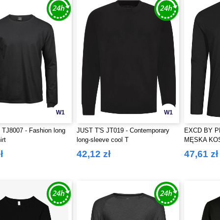
W1
W1
TJ8007 - Fashion long
JUST T'S JT019 - Contemporary
EXCD BY P
irt
long-sleeve cool T
MĘSKA KOS
RĘKAWEM
ł
42,12 zł
47,61 zł