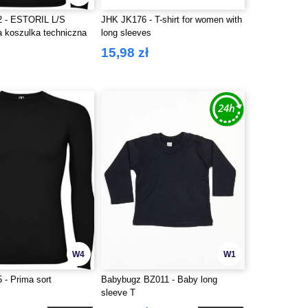
2 - ESTORIL L/S
JHK JK176 - T-shirt for women with
 koszulka techniczna
long sleeves
kawem
15,98 zł
W4
W1
 - Prima sort
Babybugz BZ011 - Baby long
sleeve T