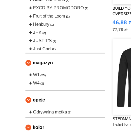
(2)
EXCD BY PROMODORO
BUILD YO
(1)
OVERSIZ
Fruit of the Loom
(1)
LONGSLE
46,88 z
Henbury
(1)
77,78 zł
JHK
(2)
JUST T'S
(1)
Just Cool
(2)
NEW MORNING STUDIOS
(1)
magazyn
Roly Workwear
(2)
Russell
W1
(1)
(25)
SF Men
W4
(1)
(2)
SF Women
(1)
Stedman
(2)
opcje
Tee Jays
(3)
Odrywalna metka
(1)
STEDMAN S
T-shirt for
kolor