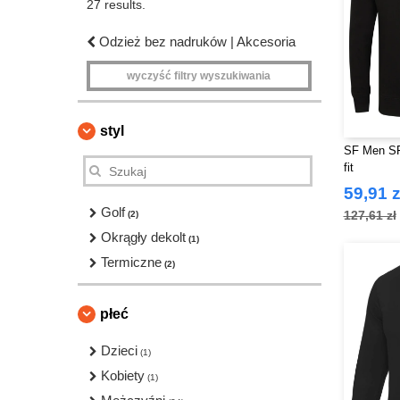
27 results.
Odzież bez nadruków | Akcesoria
wyczyść filtry wyszukiwania
styl
SF Men SF5
fit
59,91 z
Golf
127,61 zł
(2)
Okrągły dekolt
(1)
Termiczne
(2)
płeć
Dzieci
(1)
Kobiety
(1)