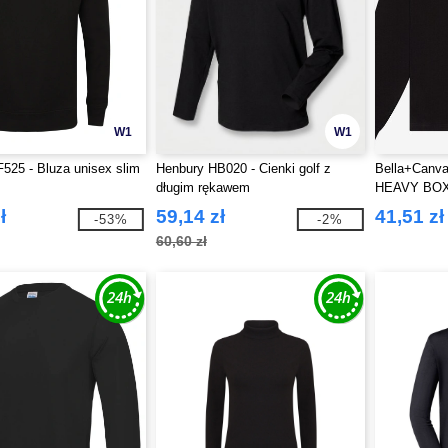
W1
W1
25 - Bluza unisex slim
Henbury HB020 - Cienki golf z
Bella+Canv
długim rękawem
HEAVY BO
TEE
ł
59,14 zł
41,51 zł
-53%
-2%
60,60 zł