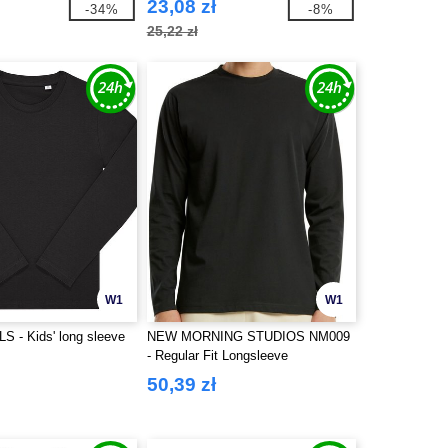
23,08 zł
-34%
-8%
25,22 zł
W1
W1
 - Kids' long sleeve
NEW MORNING STUDIOS NM009
- Regular Fit Longsleeve
50,39 zł