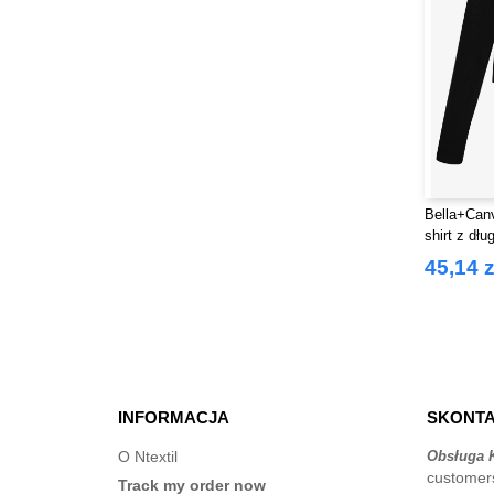
Bella+Can
shirt z dł
prążkowaną
45,14 z
INFORMACJA
SKONTA
O Ntextil
Obsługa K
customer
Track my order now