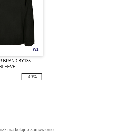
W1
R BRAND BY135 -
GSLEEVE
-49%
a
nizki na kolejne zamowienie