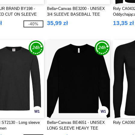
UR BRAND BY198 -
Bella+Canvas BE3200 - UNISEX
Roly CA043
ED CUT ON SLEEVE
3/4 SLEEVE BASEBALL TEE
Oddychająca
EVE
z długim rę
ł
35,99 zł
13,35 zł
-40%
W1
W1
T2130 - Long sleeve
Bella+Canvas BE4651 - UNISEX
Roly CA0365
 men
LONG SLEEVE HEAVY TEE