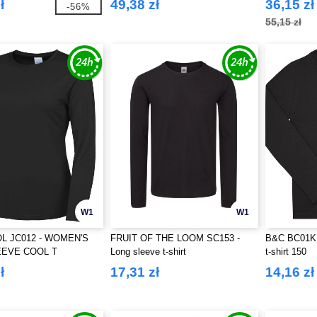
ł
49,38 zł
36,15 zł
-56%
55,15 zł
W1
W1
L JC012 - WOMEN'S
FRUIT OF THE LOOM SC153 -
B&C BC01KLS
EEVE COOL T
Long sleeve t-shirt
t-shirt 150
ł
17,31 zł
14,16 zł