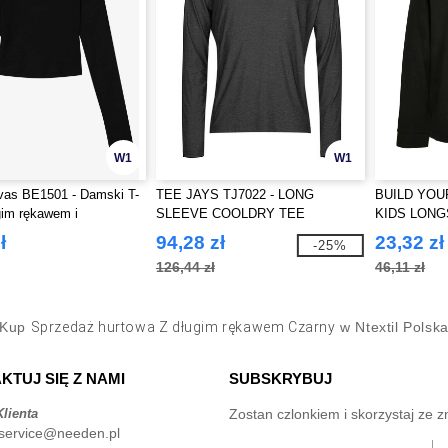
W1
W1
vas BE1501 - Damski T-
TEE JAYS TJ7022 - LONG
BUILD YOU
ugim rękawem i
SLEEVE COOLDRY TEE
KIDS LON
 teksturą
ł
94,28 zł
23,32 zł
-25%
126,44 zł
46,11 zł
Kup
Sprzedaż hurtowa Z długim rękawem Czarny
w Ntextil Polsk
KTUJ SIĘ Z NAMI
SUBSKRYBUJ
lienta
Zostan czlonkiem i skorzystaj ze z
service@needen.pl