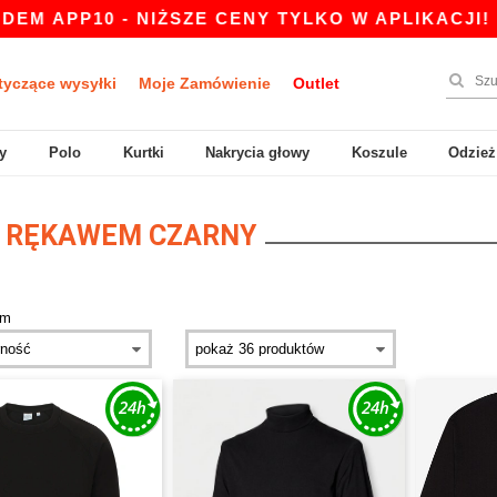
P10 - NIŻSZE CENY TYLKO W APLIKACJI!
|
NAS
tyczące wysyłki
Moje Zamówienie
Outlet
y
Polo
Kurtki
Nakrycia głowy
Koszule
Odzież
M RĘKAWEM CZARNY
em