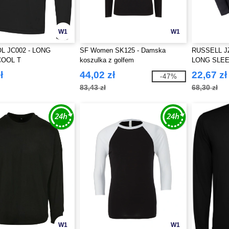
W1
W1
L JC002 - LONG
SF Women SK125 - Damska
RUSSELL JZ
COOL T
koszulka z golfem
LONG SLEE
ł
44,02 zł
22,67 zł
-47%
83,43 zł
68,30 zł
W1
W1