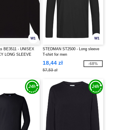
W1
W1
as BE3511 - UNISEX
STEDMAN ST2500 - Long sleeve
XY LONG SLEEVE
T-shirt for men
18,44 zł
-68%
57,53 zł