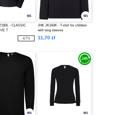
W1
W1
180L - CLASSIC
JHK JK160K - T-shirt for children
VE T
with long sleeves
11,70 zł
-67%
W4
W1