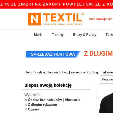
ZNIŻKI NA ZAKUPY POWYŻEJ 800 ZŁ Z KODEM AP
Informacje do
Marki
T-shirty
Bluzy & Polary
Torb
Z DŁUGI
SPRZEDAŻ HURTOWA
>
>
ntextil
odzież bez nadruków | akcesoria
z długim rękaw
ulepsz swoją kolekcję
Wybrałeś :
Odzież bez nadruków | Akcesoria
Z długim rękawem
Czarny