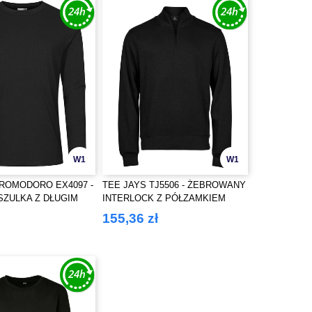
W1
W1
ROMODORO EX4097 -
TEE JAYS TJ5506 - ŻEBROWANY
ZULKA Z DŁUGIM
INTERLOCK Z PÓŁZAMKIEM
155,36 zł