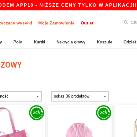
0 - NIŻSZE CENY TYLKO W APLIKACJI!
|
NASZ
tyczące wysyłki
Moje Zamówienie
Outlet
y
Polo
Kurtki
Nakrycia głowy
Koszule
Odzież
ÓŻOWY