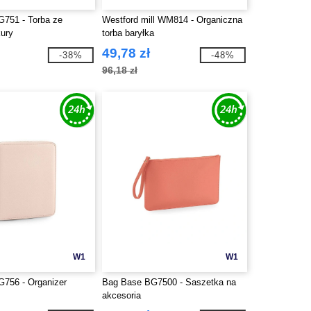
751 - Torba ze
Westford mill WM814 - Organiczna
kury
torba baryłka
49,78 zł
-38%
-48%
96,18 zł
W1
W1
756 - Organizer
Bag Base BG7500 - Saszetka na
akcesoria