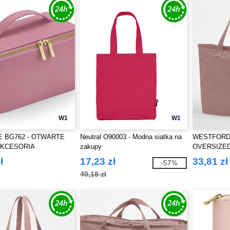
W1
W1
 BG762 - OTWARTE
Neutral O90003 - Modna siatka na
WESTFORD 
AKCESORIA
zakupy
OVERSIZE
CANVAS T
ł
17,23 zł
33,81 zł
-57%
40,18 zł