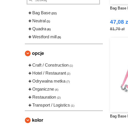
Bag Base 
Bag Base
(22)
Neutral
47,08 z
(1)
Quadra
81,70 zł
(6)
Westford mill
(9)
opcje
Craft / Construction
(1)
Hotel / Restaurant
(2)
Odrywalna metka
(7)
Organiczne
(4)
Restauration
(2)
Transport / Logistics
(1)
Bag Base 
kolor