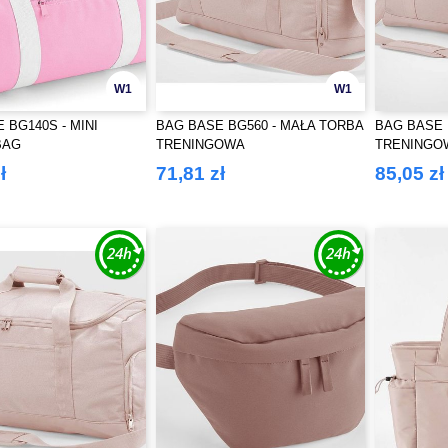
W1
W1
 BG140S - MINI
BAG BASE BG560 - MAŁA TORBA
BAG BASE 
BAG
TRENINGOWA
TRENINGO
SPORTOW
ł
71,81 zł
85,05 zł