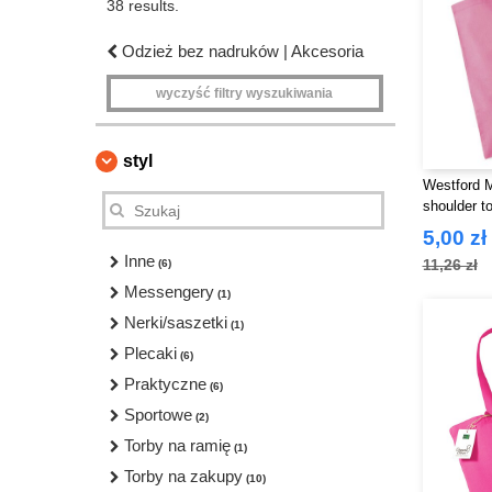
38 results.
Odzież bez nadruków | Akcesoria
wyczyść filtry wyszukiwania
styl
Westford 
shoulder to
5,00 zł
Inne
11,26 zł
(6)
Messengery
(1)
Nerki/saszetki
(1)
Plecaki
(6)
Praktyczne
(6)
Sportowe
(2)
Torby na ramię
(1)
Torby na zakupy
(10)