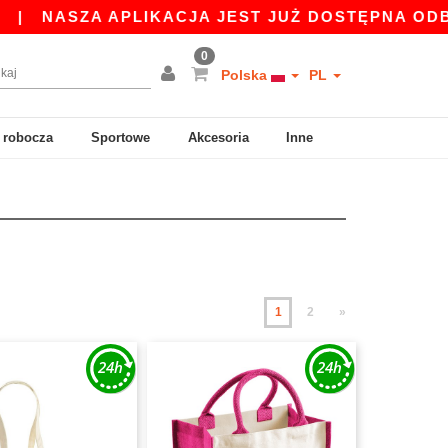
A APLIKACJA JEST JUŻ DOSTĘPNA ODBIERZ 45 Z
0
Polska
PL
 robocza
Sportowe
Akcesoria
Inne
1
2
»