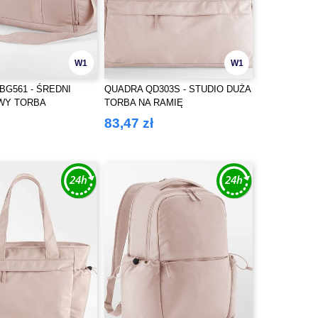
W1
W1
BG561 - ŚREDNI
QUADRA QD303S - STUDIO DUŻA
WY TORBA
TORBA NA RAMIĘ
A
83,47 zł