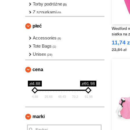
Torby podróżne
(3)
Z sznurkami
(1)
płeć
Westford m
siatka na 
Accessories
(9)
11,74 z
Tote Bags
(1)
23,84 zł
Unisex
(28)
cena
zł4.88
zł91.98
4.88
26.66
48.43
70.2
91.98
marki