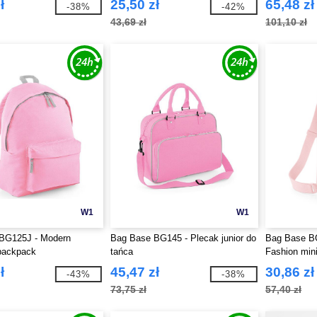
ł
25,50 zł
65,48 zł
-38%
-42%
43,69 zł
101,10 zł
W1
W1
BG125J - Modern
Bag Base BG145 - Plecak junior do
Bag Base BG
 backpack
tańca
Fashion min
ł
45,47 zł
30,86 zł
-43%
-38%
73,75 zł
57,40 zł