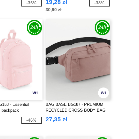
19,28 zł
-35%
-38%
30,90 zł
W1
W1
153 - Essential
BAG BASE BG187 - PREMIUM
i backpack
RECYCLED CROSS BODY BAG
27,35 zł
-46%