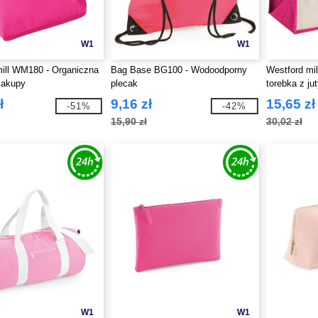
W1
W1
ill WM180 - Organiczna
Bag Base BG100 - Wodoodporny
Westford mi
zakupy
plecak
torebka z ju
ł
9,16 zł
15,65 zł
-51%
-42%
15,90 zł
30,02 zł
W1
W1