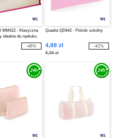
W1
W1
ll WM422 - Klasyczna
Quadra QD442 - Piórnik szkolny
ty idealna do nadruku
4,88 zł
-48%
-42%
8,39 zł
W1
W1