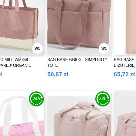
W1
W1
 MILL WM858 -
BAG BASE BG873 - SIMPLICITY
BAG BASE 
ARE® ORGANIC
TOTE
BIŻUTERI
T SHOPPER
BOUTIQUE
ł
50,87 zł
65,72 zł