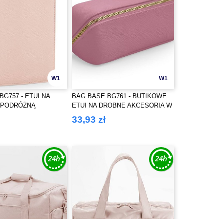
W1
W1
BG757 - ETUI NA
BAG BASE BG761 - BUTIKOWE
Ę PODRÓŻNĄ
ETUI NA DROBNE AKCESORIA W
FORMACIE PŁASKIM MINI
33,93 zł