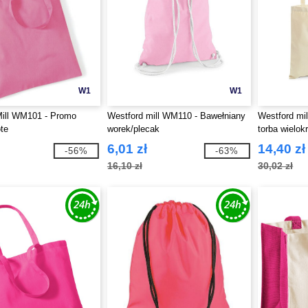
W1
W1
Mill WM101 - Promo
Westford mill WM110 - Bawełniany
Westford mi
te
worek/plecak
torba wielok
6,01 zł
14,40 zł
-56%
-63%
16,10 zł
30,02 zł