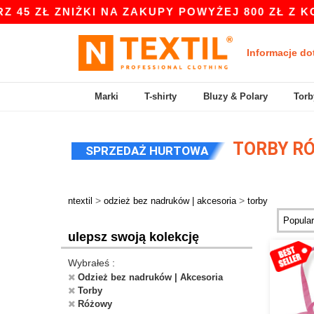
NIŻKI NA ZAKUPY POWYŻEJ 800 ZŁ Z KODEM APP1
Informacje do
Marki
T-shirty
Bluzy & Polary
Torb
TORBY R
SPRZEDAŻ HURTOWA
>
>
ntextil
odzież bez nadruków | akcesoria
torby
ulepsz swoją kolekcję
Wybrałeś :
Odzież bez nadruków | Akcesoria
Torby
Różowy