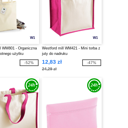
W1
W1
ll WM801 - Organiczna
Westford mill WM421 - Mini torba z
rotnego użytku
juty do nadruku
12,83 zł
-52%
-47%
24,29 zł