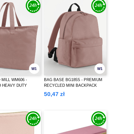
W1
W1
MILL WM606 -
BAG BASE BG185S - PREMIUM
D HEAVY DUTY
RECYCLED MINI BACKPACK
OTE BAG
50,47 zł