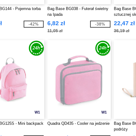
BG144 - Pojemna torba
Bag Base BG038 - Futerał świetny
Bag Base BG
na Ipada
sztucznej s
ł
6,82 zł
22,47 zł
-42%
-38%
11,05 zł
36,19 zł
W1
W1
BG125S - Mini backpack
Quadra QD435 - Cooler na jedzenie
Bag Base BG
podróży