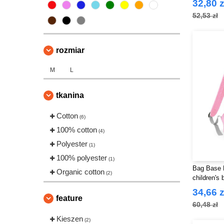
32,80 z
52,53 zł
rozmiar
M
L
tkanina
Cotton
(6)
100% cotton
(4)
Polyester
(1)
100% polyester
(1)
Bag Base 
Organic cotton
(2)
children's
34,66 z
feature
60,48 zł
Kieszen
(2)