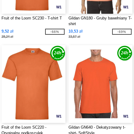
W1
W1
Fruit of the Loom SC230 - T-shirt T
Gildan GN180 - Gruby bawełniany T-
shirt
9,52 zł
10,53 zł
-66%
-69%
28,24 zł
33,57 zł
W1
W1
Fruit of the Loom SC220 -
Gildan GN640 - Dekatyzowany t-
Oryginalny podkoszulek
shirt- SoftStyle