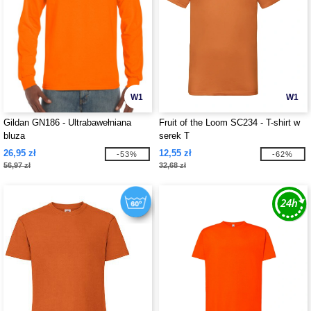
W1
W1
Gildan GN186 - Ultrabawełniana
Fruit of the Loom SC234 - T-shirt w
bluza
serek T
26,95 zł
12,55 zł
-53%
-62%
56,97 zł
32,68 zł