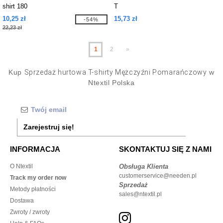
shirt 180
T
10,25 zł
15,73 zł
-54%
22,23 zł
1
2
»
Kup
Sprzedaż hurtowa T-shirty Mężczyźni Pomarańczowy
w
Ntextil Polska
Zarejestruj się!
INFORMACJA
SKONTAKTUJ SIĘ Z NAMI
O Ntextil
Obsługa Klienta
customerservice@needen.pl
Track my order now
Sprzedaż
Metody płatności
sales@ntextil.pl
Dostawa
Zwroty / zwroty