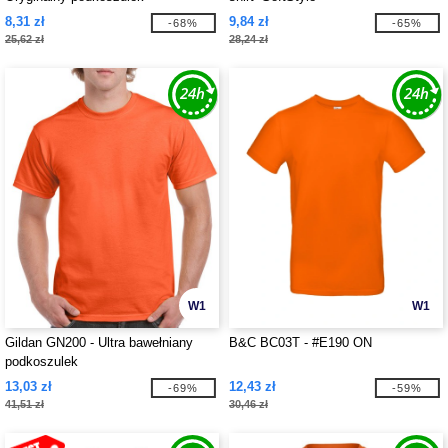
8,31 zł
9,84 zł
-68%
-65%
25,62 zł
28,24 zł
W1
W1
Gildan GN200 - Ultra bawełniany
B&C BC03T - #E190 ON
podkoszulek
13,03 zł
12,43 zł
-69%
-59%
41,51 zł
30,46 zł