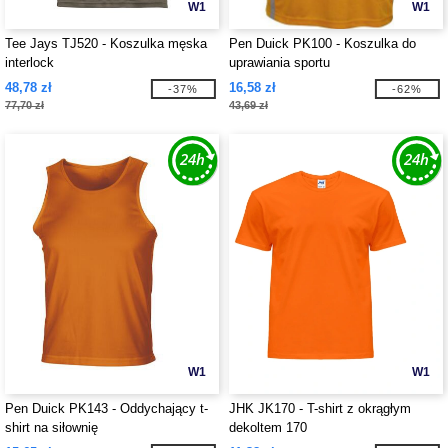
W1
W1
Tee Jays TJ520 - Koszulka męska
Pen Duick PK100 - Koszulka do
interlock
uprawiania sportu
48,78 zł
16,58 zł
-37%
-62%
77,70 zł
43,69 zł
W1
W1
Pen Duick PK143 - Oddychający t-
JHK JK170 - T-shirt z okrągłym
shirt na siłownię
dekoltem 170