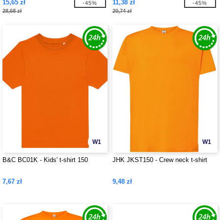
15,65 zł
11,38 zł
-45%
-45%
28,68 zł
20,74 zł
W1
W1
B&C BC01K - Kids' t-shirt 150
JHK JKST150 - Crew neck t-shirt
7,67 zł
9,48 zł