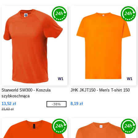
W1
W1
Starworld SW300 - Koszula
JHK JKJT150 - Men's T-shirt 150
szybkoschnąca
13,52 zł
8,19 zł
-38%
21,62 zł