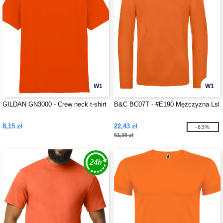
W1
W1
GILDAN GN3000 - Crew neck t-shirt
B&C BC07T - #E190 Mężczyzna Lsl
8,15 zł
22,43 zł
-63%
61,36 zł