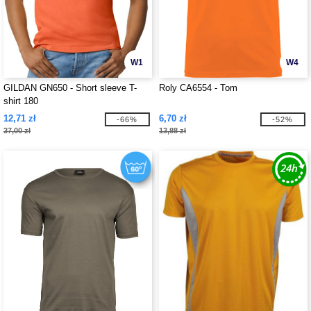
W1
W4
GILDAN GN650 - Short sleeve T-
Roly CA6554 - Tom
shirt 180
12,71 zł
6,70 zł
-66%
-52%
37,00 zł
13,88 zł