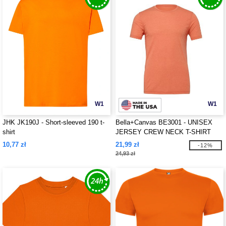
W1
W1
JHK JK190J - Short-sleeved 190 t-
Bella+Canvas BE3001 - UNISEX
shirt
JERSEY CREW NECK T-SHIRT
10,77 zł
21,99 zł
-12%
24,93 zł