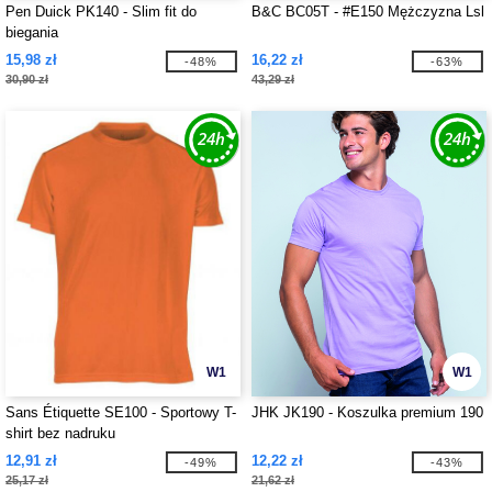
Pen Duick PK140 - Slim fit do
B&C BC05T - #E150 Mężczyzna Lsl
biegania
15,98 zł
16,22 zł
-48%
-63%
30,90 zł
43,29 zł
W1
W1
Sans Étiquette SE100 - Sportowy T-
JHK JK190 - Koszulka premium 190
shirt bez nadruku
12,91 zł
12,22 zł
-49%
-43%
25,17 zł
21,62 zł