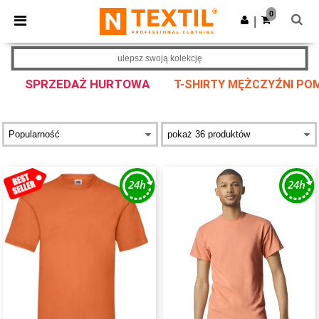
×
Aplikacja Ntextil
0
Pobierz app
|
Lepsze ceny w aplikacji!
ulepsz swoją kolekcję
SPRZEDAŻ HURTOWA
T-SHIRTY MĘŻCZYŹNI P