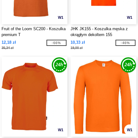
W1
W1
Fruit of the Loom SC200 - Koszulka
JHK JK155 - Koszulka męska z
premium T
okrągłym dekoltem 155
12,18 zł
10,33 zł
-66%
-46%
35,34 zł
19,00 zł
W1
W1