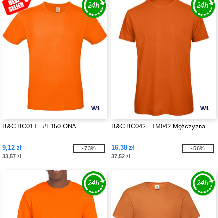
W1
W1
B&C BC01T - #E150 ONA
B&C BC042 - TM042 Mężczyzna
9,12 zł
16,38 zł
-73%
-56%
33,57 zł
37,52 zł