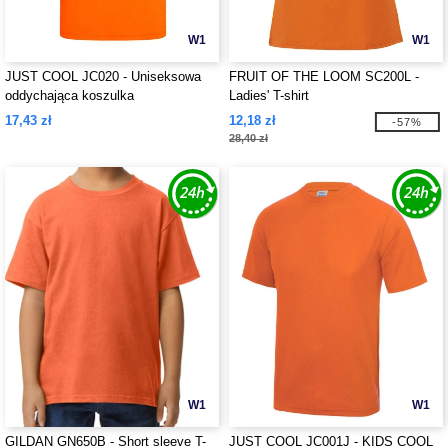
W1
W1
JUST COOL JC020 - Uniseksowa
FRUIT OF THE LOOM SC200L -
oddychająca koszulka
Ladies' T-shirt
17,43 zł
12,18 zł
-57%
28,40 zł
W1
W1
GILDAN GN650B - Short sleeve T-
JUST COOL JC001J - KIDS COOL