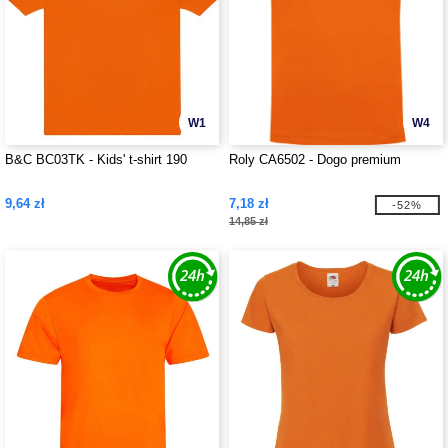
W1
W4
B&C BC03TK - Kids' t-shirt 190
Roly CA6502 - Dogo premium
9,64 zł
7,18 zł
-52%
14,85 zł