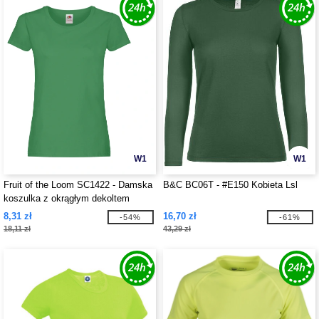
W1
W1
Fruit of the Loom SC1422 - Damska
B&C BC06T - #E150 Kobieta Lsl
koszulka z okrągłym dekoltem
8,31 zł
16,70 zł
-54%
-61%
18,11 zł
43,29 zł