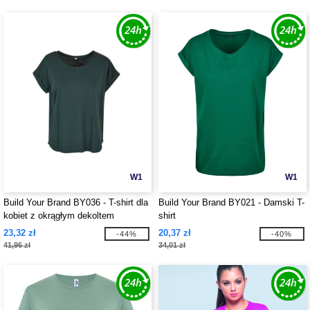
W1
W1
Build Your Brand BY036 - T-shirt dla
Build Your Brand BY021 - Damski T-
kobiet z okrągłym dekoltem
shirt
23,32 zł
20,37 zł
-44%
-40%
41,96 zł
34,01 zł