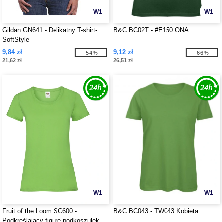
W1
W1
Gildan GN641 - Delikatny T-shirt-
B&C BC02T - #E150 ONA
SoftStyle
9,84 zł
9,12 zł
-54%
-66%
21,62 zł
26,51 zł
W1
W1
Fruit of the Loom SC600 -
B&C BC043 - TW043 Kobieta
Podkreślający figurę podkoszulek