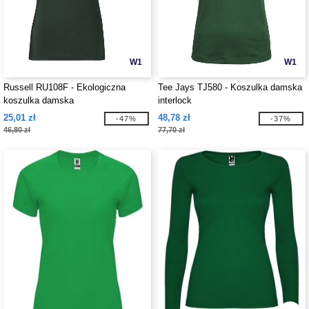
W1
W1
Russell RU108F - Ekologiczna
Tee Jays TJ580 - Koszulka damska
koszulka damska
interlock
25,01 zł
48,78 zł
-47%
-37%
46,80 zł
77,70 zł