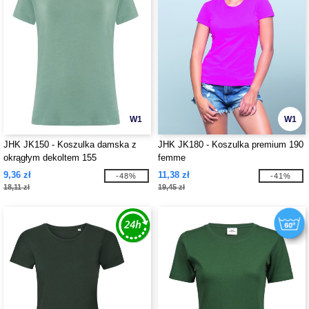
W1
W1
JHK JK150 - Koszulka damska z
JHK JK180 - Koszulka premium 190
okrągłym dekoltem 155
femme
9,36 zł
11,38 zł
-48%
-41%
18,11 zł
19,45 zł