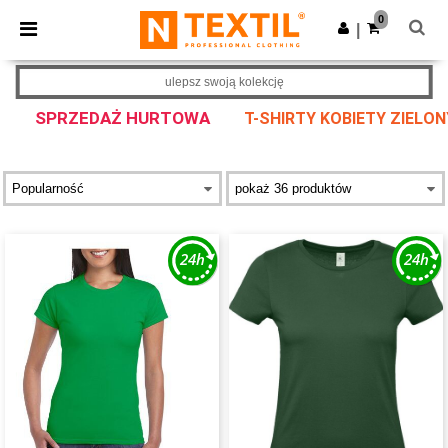
×
Aplikacja Ntextil
0
Pobierz app
|
Lepsze ceny w aplikacji!
ulepsz swoją kolekcję
SPRZEDAŻ HURTOWA
T-SHIRTY KOBIETY ZIELON