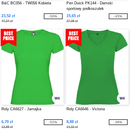
B&C BC056 - TW056 Kobieta
Pen Duick PK144 - Damski
sportowy podkoszulek
23,52 zł
15,65 zł
-50%
-43%
47,24 zł
27,39 zł
W4
W4
Roly CA6627 - Jamajka
Roly CA6646 - Victoria
6,70 zł
8,88 zł
-52%
-38%
13,88 zł
14,32 zł