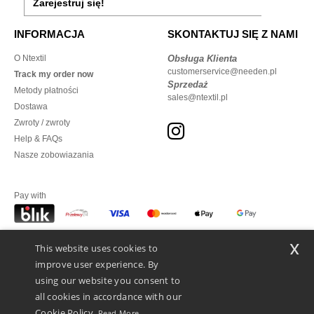
Zarejestruj się!
INFORMACJA
SKONTAKTUJ SIĘ Z NAMI
O Ntextil
Obsługa Klienta
customerservice@needen.pl
Track my order now
Sprzedaż
Metody płatności
sales@ntextil.pl
Dostawa
Zwroty / zwroty
Help & FAQs
Nasze zobowiazania
Pay with
x
This website uses cookies to
We ship with
improve user experience. By
using our website you consent to
all cookies in accordance with our
Cookie Policy.
Read More