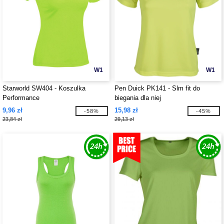
W1
W1
Starworld SW404 - Koszulka
Pen Duick PK141 - Slm fit do
Performance
biegania dla niej
9,96 zł
15,98 zł
-58%
-45%
23,84 zł
29,13 zł