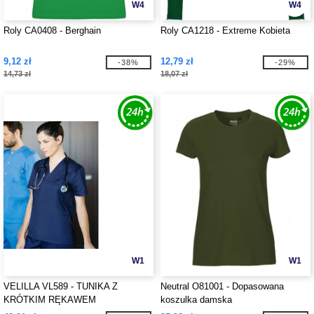
W4
W4
Roly CA0408 - Berghain
Roly CA1218 - Extreme Kobieta
9,12 zł
12,79 zł
-38%
-29%
14,73 zł
18,07 zł
W1
W1
VELILLA VL589 - TUNIKA Z
Neutral O81001 - Dopasowana
KRÓTKIM RĘKAWEM
koszulka damska