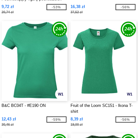
9,72 zł
16,38 zł
-53%
-56%
20,74 zł
37,52 zł
W1
W1
B&C BC04T - #E190 ON
Fruit of the Loom SC151 - Ikona T-
shirt
12,43 zł
8,39 zł
-59%
-56%
30,46 zł
19,00 zł