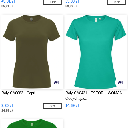
49,91 zł
35,99 zł
-41%
-40%
85,21 zł
59,59 zł
W4
W4
Roly CA6683 - Capri
Roly CA0431 - ESTORIL WOMAN
Oddychająca
9,20 zł
14,69 zł
-38%
14,85 zł