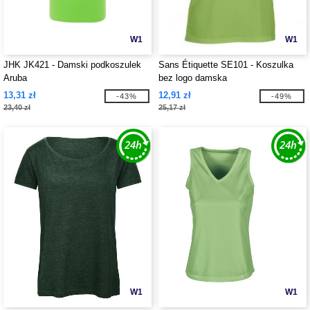
W1
W1
JHK JK421 - Damski podkoszulek
Sans Étiquette SE101 - Koszulka
Aruba
bez logo damska
13,31 zł
12,91 zł
-43%
-49%
23,40 zł
25,17 zł
W1
W1