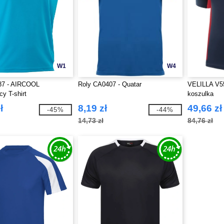
W1
W4
87 - AIRCOOL
Roly CA0407 - Quatar
VELILLA V5
y T-shirt
koszulka
ł
8,19 zł
49,66 zł
-45%
-44%
14,73 zł
84,76 zł