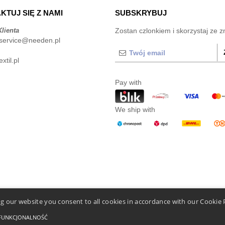
KTUJ SIĘ Z NAMI
SUBSKRYBUJ
lienta
Zostan czlonkiem i skorzystaj ze z
service@needen.pl
xtil.pl
Pay with
We ship with
g our website you consent to all cookies in accordance with our Cookie 
FUNKCJONALNOŚĆ
mi i Zasadami
-
General Contract Conditions
-
Polityka plików cookie
-
Mapa strony
Copyr