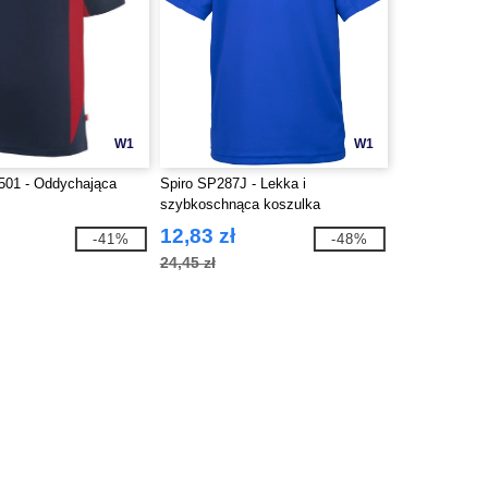
W1
W1
501 - Oddychająca
Spiro SP287J - Lekka i
szybkoschnąca koszulka
12,83 zł
-41%
-48%
24,45 zł