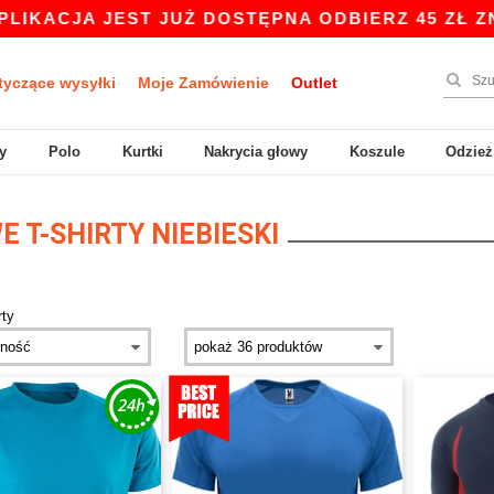
KACJA JEST JUŻ DOSTĘPNA ODBIERZ 45 ZŁ ZNIŻK
tyczące wysyłki
Moje Zamówienie
Outlet
y
Polo
Kurtki
Nakrycia głowy
Koszule
Odzież
 T-SHIRTY NIEBIESKI
rty