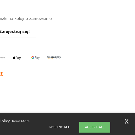
nizki na kolejne zamowienie
Zarejestruj się!
x
Policy.
Read More
DECLINE ALL
ACCEPT ALL
ight 2026 ntextil.pl - Wszelkie prawa zastrzeżone