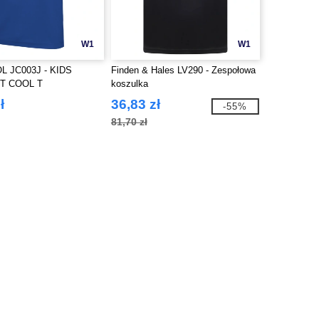
W1
W1
L JC003J - KIDS
Finden & Hales LV290 - Zespołowa
T COOL T
koszulka
ł
36,83 zł
-55%
81,70 zł