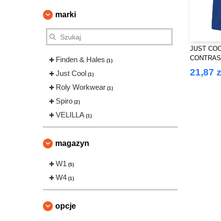
marki
JUST COO
CONTRAS
Finden & Hales
(1)
21,87 z
Just Cool
(1)
Roly Workwear
(1)
Spiro
(2)
VELILLA
(1)
magazyn
W1
(5)
W4
(1)
opcje