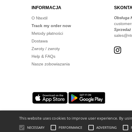
INFORMACJA
SKONTA
O Ntextil
Obsługa K
customer
Track my order now
Sprzedaż
Metody płatności
sales@nte
Dostawa
Zwroty / zwroty
Help & FAQs
Nasze zobowiazania
This website uses cookies to improve user experience. By usin
NECESSARY
PERFORMANCE
ADVERTISING
Legal Mentions
-
polityka prywatności
-
Warunka