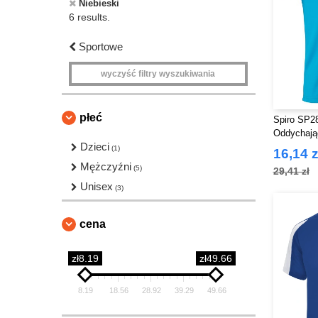
Niebieski
6 results.
Sportowe
wyczyść filtry wyszukiwania
płeć
Spiro SP2
Oddychając
Dzieci
(1)
16,14 z
Mężczyźni
(5)
29,41 zł
Unisex
(3)
cena
zł8.19
zł49.66
8.19
18.56
28.92
39.29
49.66