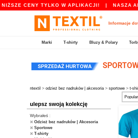
ŻSZE CENY TYLKO W APLIKACJI!
|
NASZA APLI
Informacje do
Marki
T-shirty
Bluzy & Polary
Torb
SPORTOWE
SPRZEDAŻ HURTOWA
>
>
>
ntextil
odzież bez nadruków | akcesoria
sportowe
t-shi
ulepsz swoją kolekcję
Wybrałeś :
Odzież bez nadruków | Akcesoria
Sportowe
T-shirty