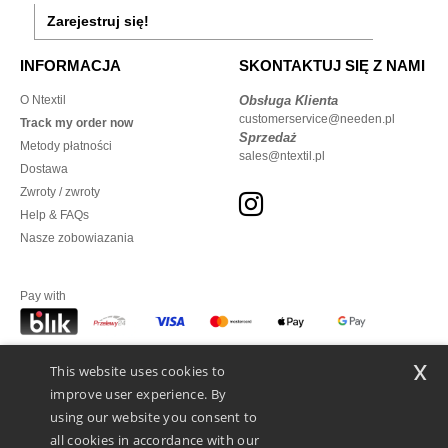
Zarejestruj się!
INFORMACJA
SKONTAKTUJ SIĘ Z NAMI
O Ntextil
Obsługa Klienta
customerservice@needen.pl
Track my order now
Sprzedaż
Metody płatności
sales@ntextil.pl
Dostawa
Zwroty / zwroty
Help & FAQs
Nasze zobowiazania
Pay with
x
This website uses cookies to
We ship with
improve user experience. By
using our website you consent to
all cookies in accordance with our