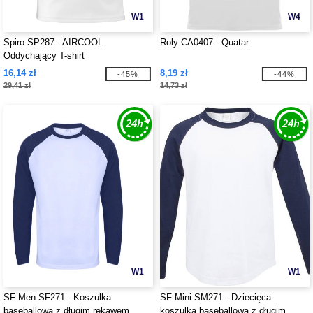
W1
W4
Spiro SP287 - AIRCOOL
Roly CA0407 - Quatar
Oddychający T-shirt
16,14 zł
8,19 zł
-45%
-44%
29,41 zł
14,73 zł
W1
W1
SF Men SF271 - Koszulka
SF Mini SM271 - Dziecięca
baseballowa z długim rękawem
koszulka baseballowa z długim