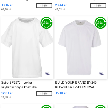
rękawem
33,16 zł
23,44 zł
-48%
-48%
63,58 zł
45,02 zł
W1
W1
Spiro SP287J - Lekka i
BUILD YOUR BRAND BY249 -
szybkoschnąca koszulka
KOSZULKA E-SPORTOWA
12,83 zł
35,10 zł
-48%
24,45 zł