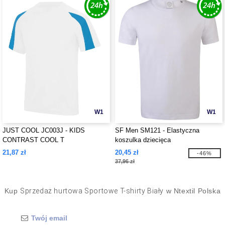
W1
W1
JUST COOL JC003J - KIDS
SF Men SM121 - Elastyczna
CONTRAST COOL T
koszulka dziecięca
21,87 zł
20,45 zł
-46%
37,96 zł
Kup
Sprzedaż hurtowa Sportowe T-shirty Biały
w Ntextil Polska