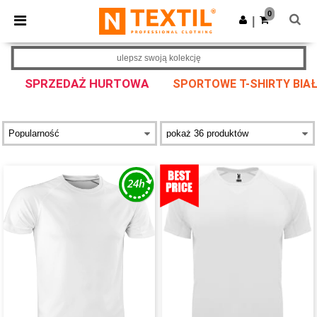
×
Aplikacja Ntextil
0
Pobierz app
|
Lepsze ceny w aplikacji!
ulepsz swoją kolekcję
SPRZEDAŻ HURTOWA
SPORTOWE T-SHIRTY BIA