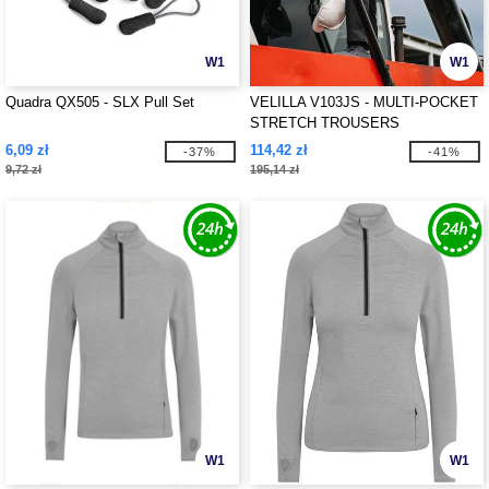
W1
W1
Quadra QX505 - SLX Pull Set
VELILLA V103JS - MULTI-POCKET
STRETCH TROUSERS
6,09 zł
114,42 zł
-37%
-41%
9,72 zł
195,14 zł
W1
W1