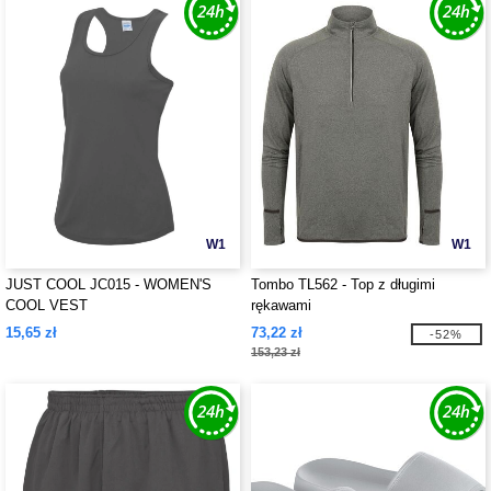
W1
W1
JUST COOL JC015 - WOMEN'S
Tombo TL562 - Top z długimi
COOL VEST
rękawami
15,65 zł
73,22 zł
-52%
153,23 zł