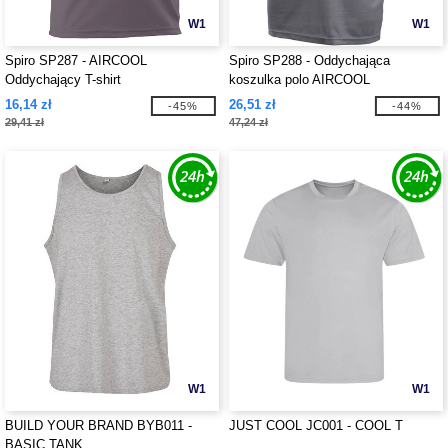
W1
W1
Spiro SP287 - AIRCOOL
Spiro SP288 - Oddychająca
Oddychający T-shirt
koszulka polo AIRCOOL
16,14 zł
26,51 zł
-45%
-44%
29,41 zł
47,24 zł
W1
W1
BUILD YOUR BRAND BYB011 -
JUST COOL JC001 - COOL T
BASIC TANK