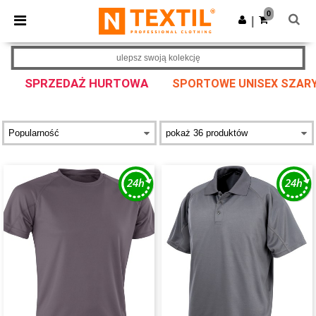
×
Aplikacja Ntextil
0
Pobierz app
|
Lepsze ceny w aplikacji!
ulepsz swoją kolekcję
SPRZEDAŻ HURTOWA
SPORTOWE UNISEX SZAR