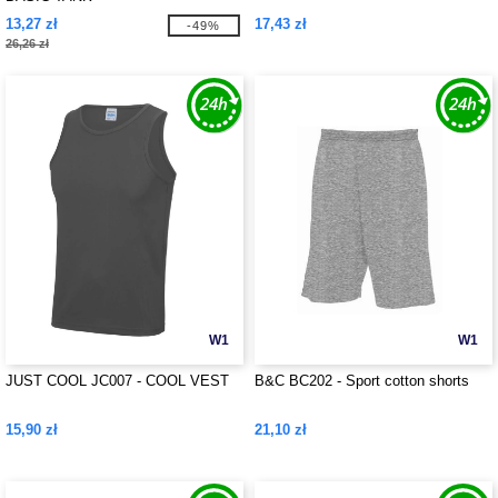
13,27 zł
17,43 zł
-49%
26,26 zł
W1
W1
JUST COOL JC007 - COOL VEST
B&C BC202 - Sport cotton shorts
15,90 zł
21,10 zł