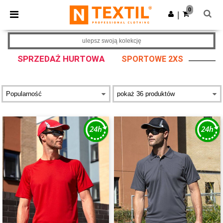
×
Aplikacja Ntextil
0
Pobierz app
|
Lepsze ceny w aplikacji!
ulepsz swoją kolekcję
SPRZEDAŻ HURTOWA
SPORTOWE 2XS