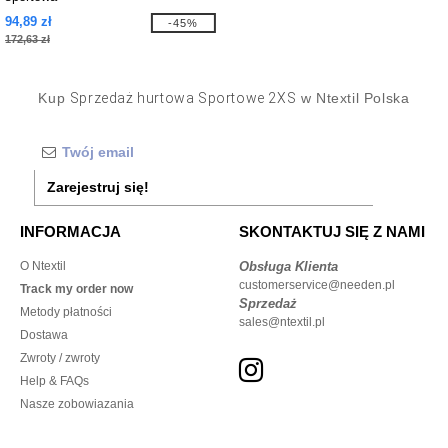
94,89 zł
-45%
172,63 zł
Kup
Sprzedaż hurtowa Sportowe 2XS
w Ntextil Polska
Zarejestruj się!
INFORMACJA
SKONTAKTUJ SIĘ Z NAMI
O Ntextil
Obsługa Klienta
customerservice@needen.pl
Track my order now
Sprzedaż
Metody płatności
sales@ntextil.pl
Dostawa
Zwroty / zwroty
Help & FAQs
Nasze zobowiazania