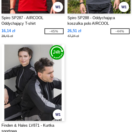
W1
W1
Spiro SP287 - AIRCOOL
Spiro SP288 - Oddychająca
Oddychający T-shirt
koszulka polo AIRCOOL
16,14 zł
26,51 zł
-45%
-44%
29,41 zł
47,24 zł
W1
Finden & Hales LV871 - Kurtka
sportowa