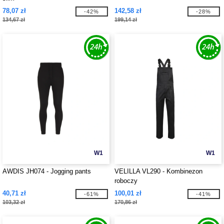
78,07 zł
142,58 zł
-42%
-28%
134,67 zł
199,14 zł
W1
W1
AWDIS JH074 - Jogging pants
VELILLA VL290 - Kombinezon
roboczy
40,71 zł
100,01 zł
-61%
-41%
103,32 zł
170,86 zł