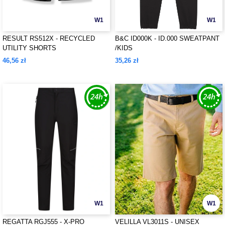
W1
W1
RESULT RS512X - RECYCLED
B&C ID000K - ID.000 SWEATPANT
UTILITY SHORTS
/KIDS
46,56 zł
35,26 zł
W1
W1
REGATTA RGJ555 - X-PRO
VELILLA VL3011S - UNISEX