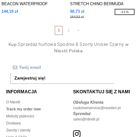
BEACON WATERPROOF
STRETCH CHINO BERMUDA
TROUSER
SHORTS
144,19 zł
90,73 zł
-41%
154,52 zł
1
2
»
Kup
Sprzedaż hurtowa Spodnie & Szorty Unisex Czarny
w
Ntextil Polska
Zarejestruj się!
INFORMACJA
SKONTAKTUJ SIĘ Z NAMI
O Ntextil
Obsługa Klienta
customerservice@needen.pl
Track my order now
Sprzedaż
Metody płatności
sales@ntextil.pl
Dostawa
Zwroty / zwroty