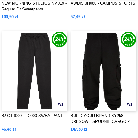
NEW MORNING STUDIOS NM019 -
AWDIS JH080 - CAMPUS SHORTS
Regular Fit Sweatpants
100,50 zł
57,45 zł
W1
W1
B&C ID000 - ID.000 SWEATPANT
BUILD YOUR BRAND BY258 -
DRESOWE SPODNIE CARGO Z
LAT 90.
46,48 zł
147,38 zł