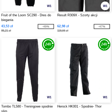
W1
W1
Fruit of the Loom SC290 - Dres do
Result R309X - Szorty akcji
biegania
43,53 zł
62,98 zł
-49%
-47%
85,21 zł
119,66 zł
W1
W1
Tombo TL580 - Treningowe spodnie
Herock HK001 - Spodnie- Thor
slim