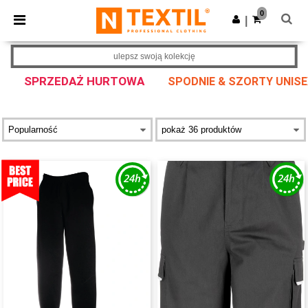
×
Aplikacja Ntextil
0
Pobierz app
|
Lepsze ceny w aplikacji!
ulepsz swoją kolekcję
SPRZEDAŻ HURTOWA
SPODNIE & SZORTY UNIS