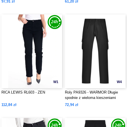
97,91 zł
61,20 zł
W1
W4
RICA LEWIS RL603 - ZEN
Roly PA9326 - WARMOR Długie
spodnie z wieloma kieszeniami
112,84 zł
72,94 zł