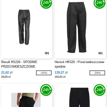
W1
W1
Result RS226 - SPODNIE
Herock HK520 - Przeciwdeszczowe
PRZECIWDESZCZOWE
spodnie
21,62 zł
139,27 zł
-44%
-28%
38,85 zł
193,81 zł