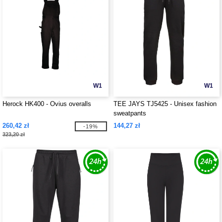
W1
W1
Herock HK400 - Ovius overalls
TEE JAYS TJ5425 - Unisex fashion
sweatpants
260,42 zł
144,27 zł
-19%
323,20 zł