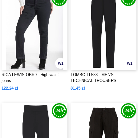
W1
W1
RICA LEWIS OBR9 - High-waist
TOMBO TL583 - MEN'S
jeans
TECHNICAL TROUSERS
122,24 zł
81,45 zł