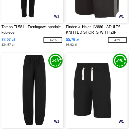
W1
W1
Tombo TL581 - Treningowe spodnie
Finden & Hales LV886 - ADULTS'
kobiece
KNITTED SHORTS WITH ZIP
POCKETS
78,07 zł
55,76 zł
-42%
-42%
134,67 zł
96,02 zł
W1
W1