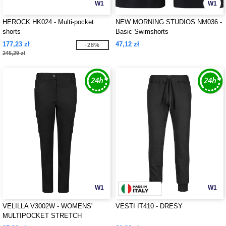
W1
W1
HEROCK HK024 - Multi-pocket
NEW MORNING STUDIOS NM036 -
shorts
Basic Swimshorts
177,23 zł
47,12 zł
-28%
245,29 zł
W1
W1
VELILLA V3002W - WOMENS'
VESTI IT410 - DRESY
MULTIPOCKET STRETCH
TROUSERS