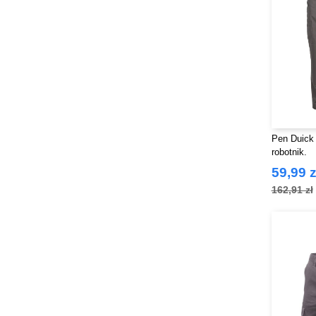
Pen Duick
robotnik.
59,99 z
162,91 zł