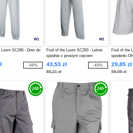
W1
W1
he Loom SC290 - Dres do
Fruit of the Loom SC293 - Letnie
Fruit of the
spodnie z prostym cięciem
spodenki O
ł
43,53 zł
29,85 zł
-49%
-49%
85,21 zł
59,59 zł