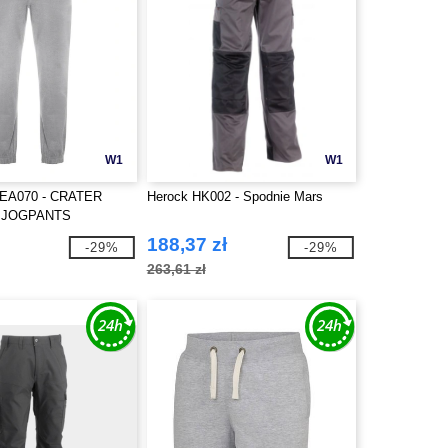
W1
W1
EA070 - CRATER
Herock HK002 - Spodnie Mars
 JOGPANTS
188,37 zł
-29%
-29%
263,61 zł