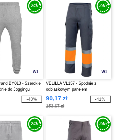
W1
W1
Brand BY013 - Szerokie
VELILLA VL157 - Spodnie z
dnie do Joggingu
odblaskowym panelem
90,17 zł
-40%
-41%
153,67 zł