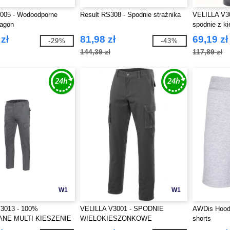
005 - Wodoodporne
Result RS308 - Spodnie strażnika
VELILLA V30
ragon
spodnie z k
kontrastow
zł
81,98 zł
69,19 zł
-29%
-43%
144,39 zł
117,89 zł
W1
W1
3013 - 100%
VELILLA V3001 - SPODNIE
AWDis Hood
NE MULTI KIESZENIE
WIELOKIESZONKOWE
shorts
I