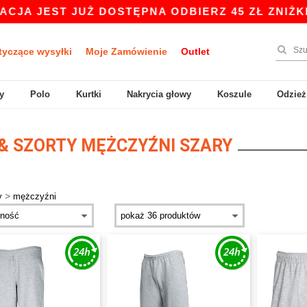
T JUŻ DOSTĘPNA ODBIERZ 45 ZŁ ZNIŻKI NA ZAKU
tyczące wysyłki
Moje Zamówienie
Outlet
y
Polo
Kurtki
Nakrycia głowy
Koszule
Odzież
& SZORTY MĘŻCZYŹNI SZARY
>
y
mężczyźni