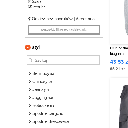
Szary
65 results.
Odzież bez nadruków | Akcesoria
wyczyść filtry wyszukiwania
styl
Fruit of t
biegania
43,53 z
85,21 zł
Bermudy
(6)
Chinosy
(2)
Jeansy
(1)
Jogging
(14)
Robocze
(14)
Spodnie cargo
(4)
Spodnie dresowe
(2)