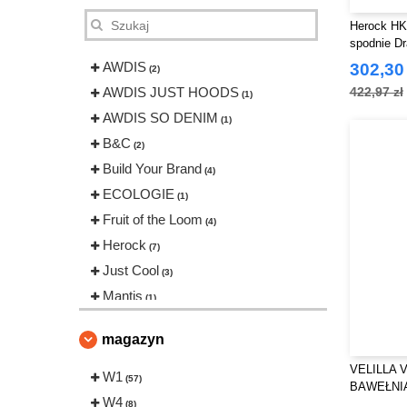
Herock HK
spodnie D
AWDIS
302,30 
(2)
AWDIS JUST HOODS
422,97 zł
(1)
AWDIS SO DENIM
(1)
B&C
(2)
Build Your Brand
(4)
ECOLOGIE
(1)
Fruit of the Loom
(4)
Herock
(7)
Just Cool
(3)
Mantis
(1)
Neutral
(1)
magazyn
Pen Duick
(1)
VELILLA V
RICA LEWIS
W1
(1)
(57)
BAWEŁNIA
Regatta
W4
(1)
KIESZONK
(8)