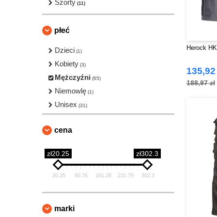
Szorty
(11)
płeć
Herock HK0
Dzieci
(1)
Kobiety
(3)
135,92 
Mężczyźni
(65)
188,97 zł
Niemowlę
(1)
Unisex
(31)
cena
zł20.25
zł302.3
20.25
90.76
161.28
231.79
302.3
marki