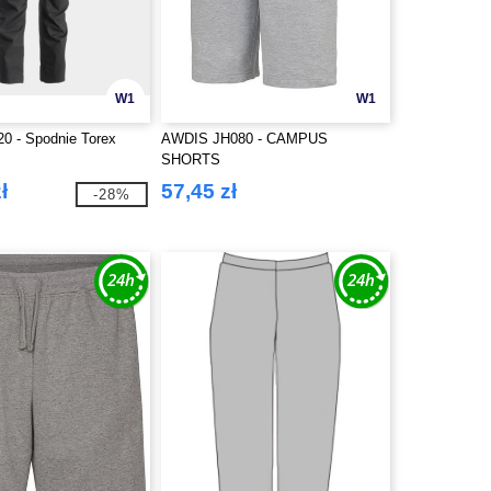
W1
W1
0 - Spodnie Torex
AWDIS JH080 - CAMPUS
SHORTS
ł
57,45 zł
-28%