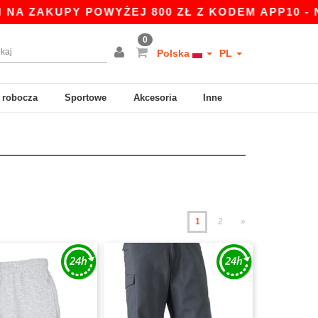
PY POWYŻEJ 800 ZŁ Z KODEM APP10 - NIŻSZE C
0
Polska
PL
 robocza
Sportowe
Akcesoria
Inne
1
2
»