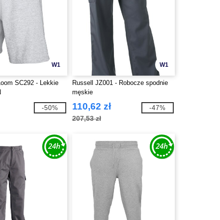
W1
W1
 Loom SC292 - Lekkie
Russell JZ001 - Robocze spodnie
N
męskie
110,62 zł
-50%
-47%
207,53 zł