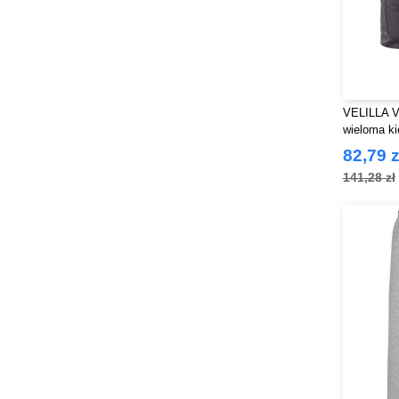
VELILLA V
wieloma ki
82,79 z
141,28 zł