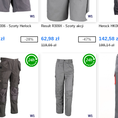
W1
W1
06 - Szorty Herlock
Result R309X - Szorty akcji
Herock HK00
zł
62,98 zł
142,58 z
-28%
-47%
119,66 zł
199,14 zł
W1
W1