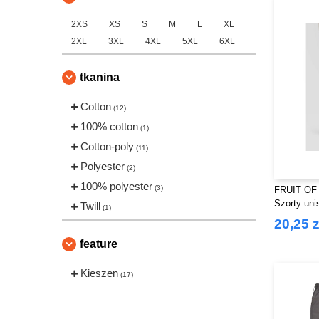
2XS
XS
S
M
L
XL
2XL
3XL
4XL
5XL
6XL
tkanina
Cotton
(12)
100% cotton
(1)
Cotton-poly
(11)
Polyester
(2)
100% polyester
(3)
FRUIT OF
Szorty uni
Twill
(1)
20,25 z
feature
Kieszen
(17)