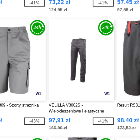
ł
73,22 zł
57,45 zł
-41%
-41%
124,95 zł
97,59 zł
W1
W1
09 - Szorty straznika
VELILLA V3002S -
Result RS31
Wielokieszeniowe i elastyczne
spodnie
ł
97,91 zł
98,40 zł
-43%
-41%
166,90 zł
173,52 zł