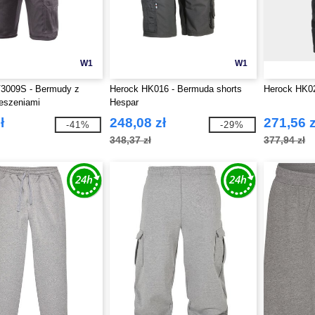
W1
W1
3009S - Bermudy z
Herock HK016 - Bermuda shorts
Herock HK02
eszeniami
Hespar
ł
248,08 zł
271,56 z
-41%
-29%
348,37 zł
377,94 zł