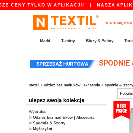
 TYLKO W APLIKACJI!
|
NASZA APLIKACJA JES
Informacje do
Marki
T-shirty
Bluzy & Polary
Torb
SPODNIE 
SPRZEDAŻ HURTOWA
>
>
ntextil
odzież bez nadruków | akcesoria
spodnie & szort
ulepsz swoją kolekcję
Wybrałeś :
Odzież bez nadruków | Akcesoria
Spodnie & Szorty
Mężczyźni