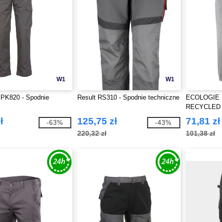
W1
W1
 PK820 - Spodnie
Result RS310 - Spodnie techniczne
ECOLOGIE 
RECYCLED
ł
125,75 zł
71,81 zł
-63%
-43%
220,32 zł
101,38 zł