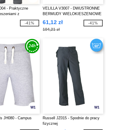
04 - Praktyczne
VELILLA V3007 - DWUSTRONNE
ieszeniami z
BERMUDY WIELOKIESZENIOWE
ym akcentem
61,12 zł
-41%
-41%
104,21 zł
W1
W1
s JH080 - Campus
Russell JZ015 - Spodnie do pracy
fizycznej