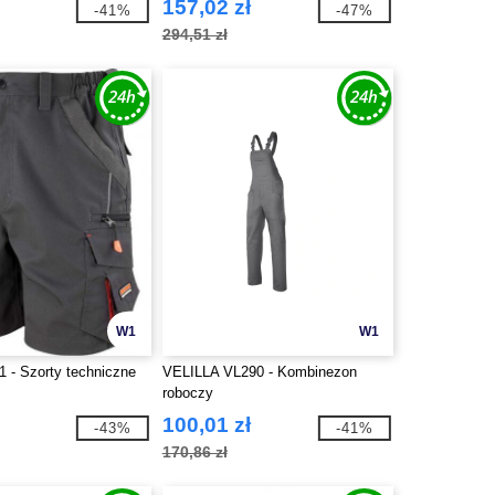
157,02 zł
-41%
-47%
294,51 zł
W1
W1
1 - Szorty techniczne
VELILLA VL290 - Kombinezon
roboczy
100,01 zł
-43%
-41%
170,86 zł