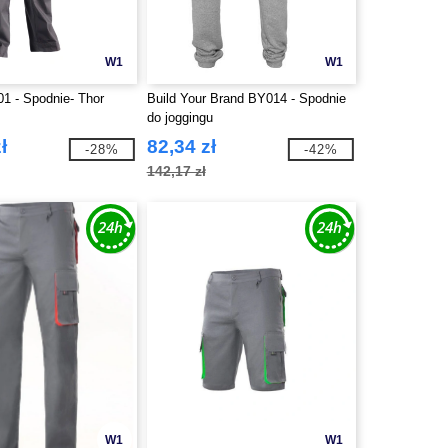
W1
W1
1 - Spodnie- Thor
Build Your Brand BY014 - Spodnie
do joggingu
ł
82,34 zł
-28%
-42%
142,17 zł
W1
W1