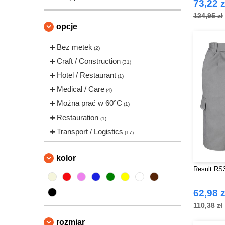
73,22 z
Result
(5)
124,95 zł
Roly Workwear
(8)
opcje
Russell
(2)
Bez metek
(2)
Skinnifit
(1)
Craft / Construction
(31)
TIGER
(1)
Hotel / Restaurant
(1)
Tee Jays
(2)
Medical / Care
(4)
VELILLA
(14)
Można prać w 60°C
(1)
VESTI
(2)
Restauration
(1)
Transport / Logistics
(17)
kolor
Result RS3
62,98 z
110,38 zł
rozmiar