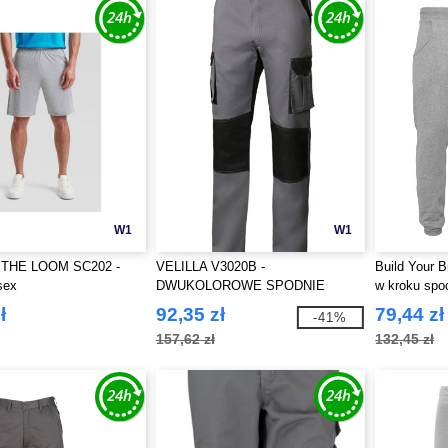
W1
W1
 THE LOOM SC202 -
VELILLA V3020B -
Build Your 
sex
DWUKOLOROWE SPODNIE
w kroku spo
KIESZONKOWE
ł
92,35 zł
79,44 zł
-41%
157,62 zł
132,45 zł