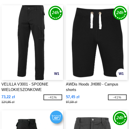
W1
W1
VELILLA V3001 - SPODNIE
AWDis Hoods JH080 - Campus
WIELOKIESZONKOWE
shorts
73,22 zł
57,45 zł
-41%
-41%
124,95 zł
97,59 zł