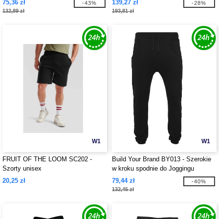
75,36 zł
139,27 zł
-43%
-28%
132,89 zł
193,81 zł
W1
W1
FRUIT OF THE LOOM SC202 -
Build Your Brand BY013 - Szerokie
Szorty unisex
w kroku spodnie do Joggingu
20,25 zł
79,44 zł
-40%
132,45 zł