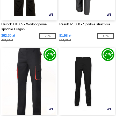
W1
W1
Herock HK005 - Wodoodporne
Result RS308 - Spodnie strażnika
spodnie Dragon
302,30 zł
81,98 zł
-29%
-43%
422,97 zł
144,39 zł
W1
W1