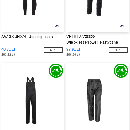
W1
W1
AWDIS JH074 - Jogging pants
VELILLA V3002S -
Wielokieszeniowe i elastyczne
spodnie
40,71 zł
97,91 zł
-61%
-41%
103,32 zł
166,90 zł