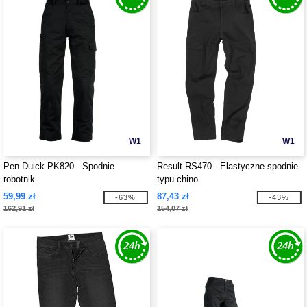
W1
W1
Pen Duick PK820 - Spodnie
Result RS470 - Elastyczne spodnie
robotnik.
typu chino
59,99 zł
87,43 zł
-63%
-43%
162,91 zł
154,07 zł