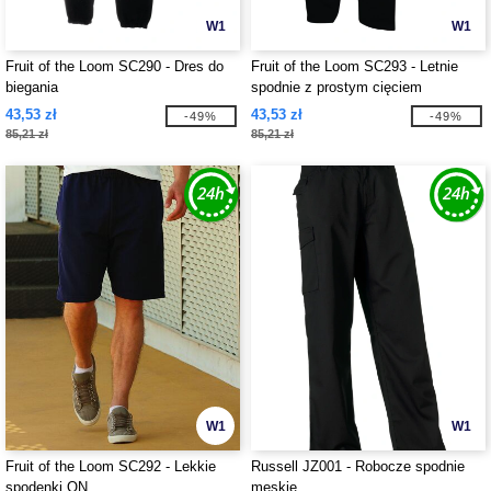
W1
W1
Fruit of the Loom SC290 - Dres do
Fruit of the Loom SC293 - Letnie
biegania
spodnie z prostym cięciem
43,53 zł
43,53 zł
-49%
-49%
85,21 zł
85,21 zł
W1
W1
Fruit of the Loom SC292 - Lekkie
Russell JZ001 - Robocze spodnie
spodenki ON
męskie