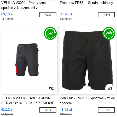
VELILLA V3004 - Praktyczne
Front row FR621 - Spodnie chinosy
spodnie z kieszeniami z
kontrastowym akcentem
69,19 zł
98,28 zł
-41%
-46%
117,89 zł
181,91 zł
W1
W1
VELILLA V3007 - DWUSTRONNE
Pen Duick PK110 - Sportowe krótkie
BERMUDY WIELOKIESZENIOWE
spodenki
61,12 zł
41,88 zł
-41%
-66%
104,21 zł
123,17 zł