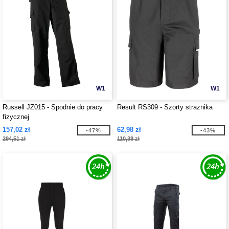
W1
W1
Russell JZ015 - Spodnie do pracy
Result RS309 - Szorty straznika
fizycznej
157,02 zł
62,98 zł
-47%
-43%
294,51 zł
110,38 zł