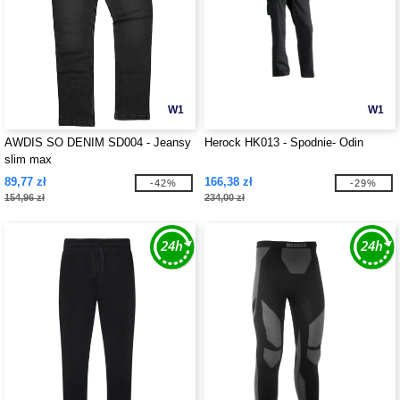
W1
W1
AWDIS SO DENIM SD004 - Jeansy
Herock HK013 - Spodnie- Odin
slim max
89,77 zł
166,38 zł
-42%
-29%
154,96 zł
234,00 zł