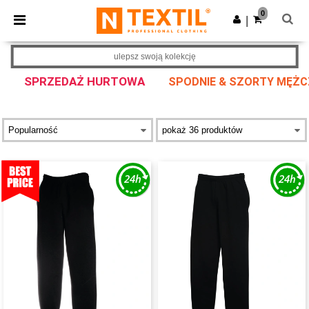
×
Aplikacja Ntextil
0
Pobierz app
|
Lepsze ceny w aplikacji!
ulepsz swoją kolekcję
SPRZEDAŻ HURTOWA
SPODNIE & SZORTY MĘŻC