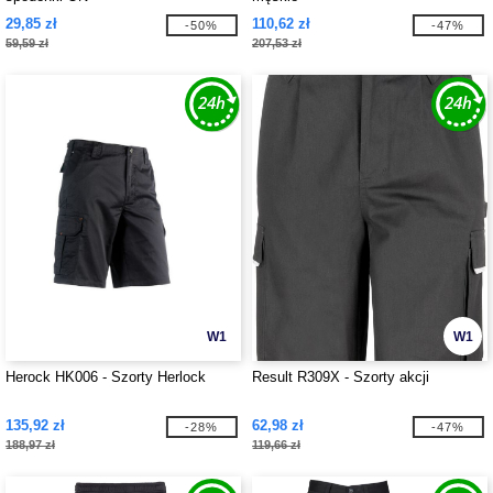
29,85 zł
110,62 zł
-50%
-47%
59,59 zł
207,53 zł
W1
W1
Herock HK006 - Szorty Herlock
Result R309X - Szorty akcji
135,92 zł
62,98 zł
-28%
-47%
188,97 zł
119,66 zł