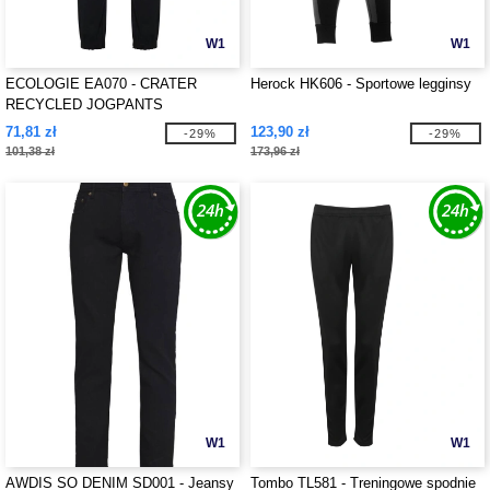
W1
W1
ECOLOGIE EA070 - CRATER
Herock HK606 - Sportowe legginsy
RECYCLED JOGPANTS
71,81 zł
123,90 zł
-29%
-29%
101,38 zł
173,96 zł
W1
W1
AWDIS SO DENIM SD001 - Jeansy
Tombo TL581 - Treningowe spodnie