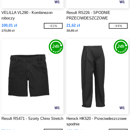
W1
W1
VELILLA VL290 - Kombinezon
Result RS226 - SPODNIE
roboczy
PRZECIWDESZCZOWE
100,01 zł
21,62 zł
-41%
-44%
170,86 zł
38,85 zł
W1
W1
Result RS471 - Szorty Chino Stretch
Herock HK520 - Przeciwdeszczowe
spodnie