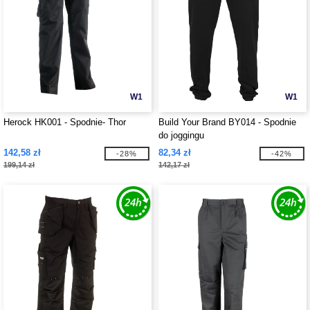
W1
W1
Herock HK001 - Spodnie- Thor
Build Your Brand BY014 - Spodnie
do joggingu
142,58 zł
82,34 zł
-28%
-42%
199,14 zł
142,17 zł