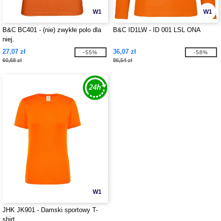
W1
W1
B&C BC401 - (nie) zwykłe polo dla
B&C ID1LW - ID 001 LSL ONA
niej.
27,07 zł
36,07 zł
-55%
-58%
60,68 zł
86,54 zł
W1
JHK JK901 - Damski sportowy T-
shirt