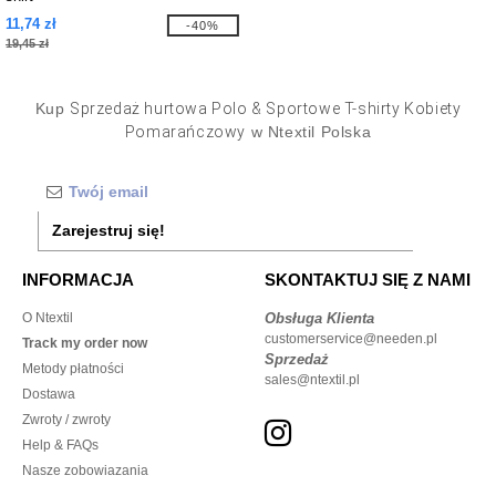
11,74 zł
-40%
19,45 zł
Kup
Sprzedaż hurtowa Polo & Sportowe T-shirty Kobiety
Pomarańczowy
w Ntextil Polska
Zarejestruj się!
INFORMACJA
SKONTAKTUJ SIĘ Z NAMI
O Ntextil
Obsługa Klienta
customerservice@needen.pl
Track my order now
Sprzedaż
Metody płatności
sales@ntextil.pl
Dostawa
Zwroty / zwroty
Help & FAQs
Nasze zobowiazania