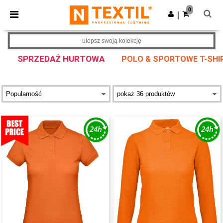
×
Aplikacja Ntextil
0
Pobierz app
|
Lepsze ceny w aplikacji!
ulepsz swoją kolekcję
SPRZEDAŻ HURTOWA
POLO & SPORTOWE T-SHI