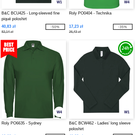
W1
W4
B&C BCU425 - Long-sleeved fine
Roly PO0404 - Technika
piqué poloshirt
40,83 zł
17,23 zł
-50%
-35%
82,14 zł
26,43 zł
W4
W1
Roly PO6635 - Sydney
B&C BCW462 - Ladies' long sleeve
poloshirt