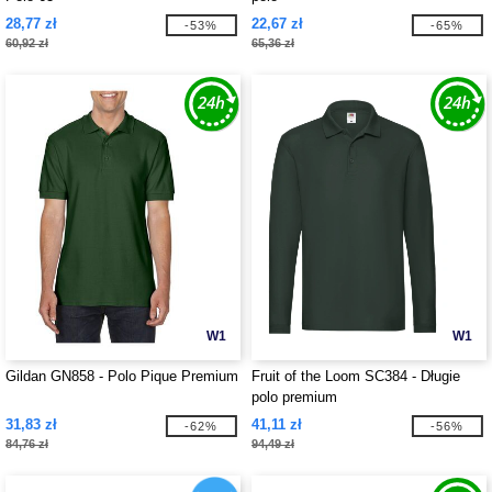
28,77 zł
22,67 zł
-53%
-65%
60,92 zł
65,36 zł
W1
W1
Gildan GN858 - Polo Pique Premium
Fruit of the Loom SC384 - Długie
polo premium
31,83 zł
41,11 zł
-62%
-56%
84,76 zł
94,49 zł