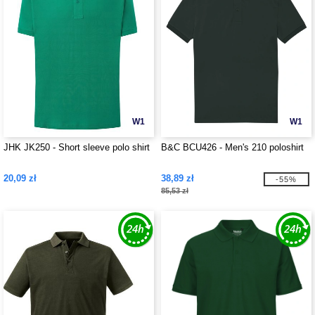
W1
W1
JHK JK250 - Short sleeve polo shirt
B&C BCU426 - Men's 210 poloshirt
20,09 zł
38,89 zł
-55%
85,53 zł