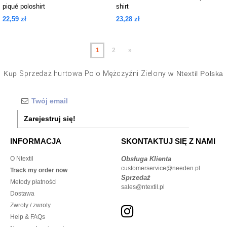
piqué poloshirt
shirt
22,59 zł
23,28 zł
1
2
»
Kup
Sprzedaż hurtowa Polo Mężczyźni Zielony
w Ntextil Polska
Zarejestruj się!
INFORMACJA
SKONTAKTUJ SIĘ Z NAMI
O Ntextil
Obsługa Klienta
customerservice@needen.pl
Track my order now
Sprzedaż
Metody płatności
sales@ntextil.pl
Dostawa
Zwroty / zwroty
Help & FAQs