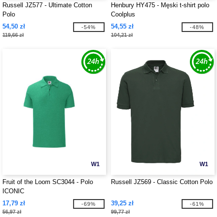
Russell JZ577 - Ultimate Cotton
Henbury HY475 - Męski t-shirt polo
Polo
Coolplus
54,50 zł
54,55 zł
-54%
-48%
119,66 zł
104,21 zł
W1
W1
Fruit of the Loom SC3044 - Polo
Russell JZ569 - Classic Cotton Polo
ICONIC
17,79 zł
39,25 zł
-69%
-61%
56,97 zł
99,77 zł