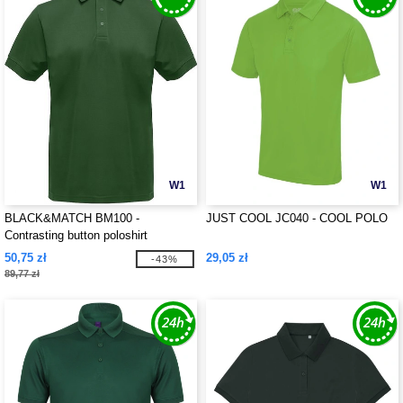
W1
W1
BLACK&MATCH BM100 -
JUST COOL JC040 - COOL POLO
Contrasting button poloshirt
50,75 zł
29,05 zł
-43%
89,77 zł