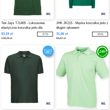
W1
W1
Tee Jays TJ1405 - Luksusowa
JHK JK215 - Męska koszulka polo z
elastyczna koszulka polo dla
długim rękawem
mężczyzn
93,19 zł
31,06 zł
-37%
-45%
148,79 zł
56,97 zł
W1
W1