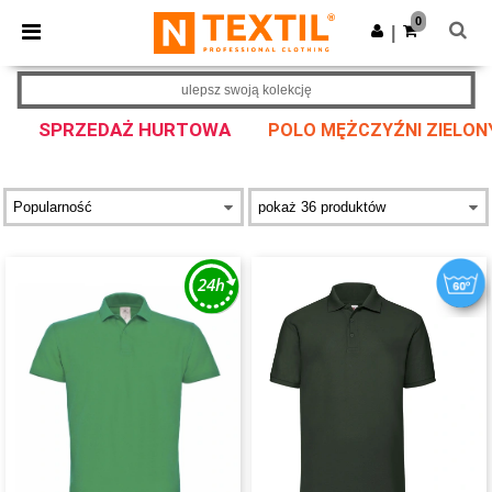
×
Aplikacja Ntextil
0
Pobierz app
|
Lepsze ceny w aplikacji!
ulepsz swoją kolekcję
SPRZEDAŻ HURTOWA
POLO MĘŻCZYŹNI ZIELON