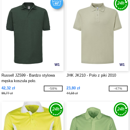
W1
W1
Russell JZ599 - Bardzo stylowa
JHK JK210 - Polo z piki 2010
męska koszula polo.
42,32 zł
23,80 zł
-58%
-47%
99,77 zł
44,58 zł