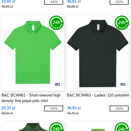
19,69 zł
40,83 zł
-48%
-52%
38,00 zł
85,89 zł
W1
W1
B&C BCW461 - Short-sleeved high
B&C BCW463 - Ladies' 210 poloshirt
density fine piqué polo shirt
29,37 zł
38,93 zł
-50%
-50%
59,02 zł
78,43 zł