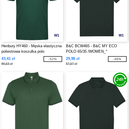
W1
W1
Henbury HY460 - Męska elastyczna
B&C BCW465 - B&C MY ECO
poliestrowa koszulka polo
POLO 65/35 /WOMEN_°
43,41 zł
29,98 zł
-52%
-48%
90,53 zł
57,57 zł