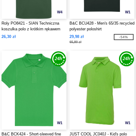
W4
W1
Roly PO8421 - SIAN Techniczna
B&C BCU428 - Men's 65/35 recycled
koszulka polo z krótkim rękawem
polyester poloshirt
uniseks
26,30 zł
29,98 zł
-54%
65,80 zł
W1
W1
B&C BCK424 - Short-sleeved fine
JUST COOL JC040J - Kid's polo