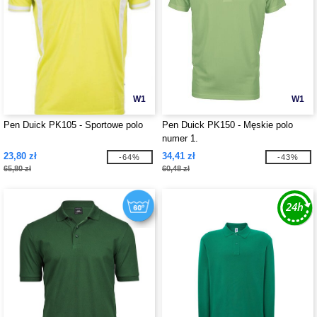
W1
W1
Pen Duick PK105 - Sportowe polo
Pen Duick PK150 - Męskie polo
numer 1.
23,80 zł
34,41 zł
-64%
-43%
65,80 zł
60,48 zł