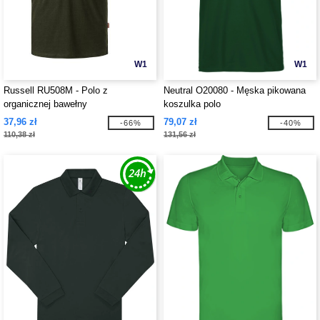
W1
W1
Russell RU508M - Polo z
Neutral O20080 - Męska pikowana
organicznej bawełny
koszulka polo
37,96 zł
79,07 zł
-66%
-40%
110,38 zł
131,56 zł