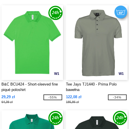
W1
W1
B&C BCU424 - Short-sleeved fine
Tee Jays TJ1440 - Prima Polo
piqué poloshirt
bawełna
29,29 zł
122,08 zł
-55%
-34%
64,39 zł
185,86 zł