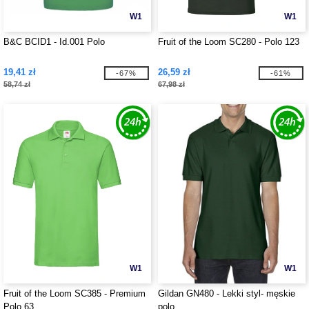
W1
W1
B&C BCID1 - Id.001 Polo
Fruit of the Loom SC280 - Polo 123
19,41 zł
26,59 zł
-67%
-61%
58,74 zł
67,98 zł
W1
W1
Fruit of the Loom SC385 - Premium
Gildan GN480 - Lekki styl- męskie
Polo 63
polo