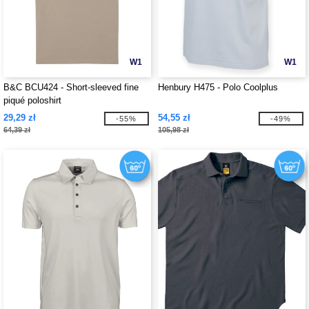
W1
W1
B&C BCU424 - Short-sleeved fine
Henbury H475 - Polo Coolplus
piqué poloshirt
29,29 zł
54,55 zł
-55%
-49%
64,39 zł
105,98 zł