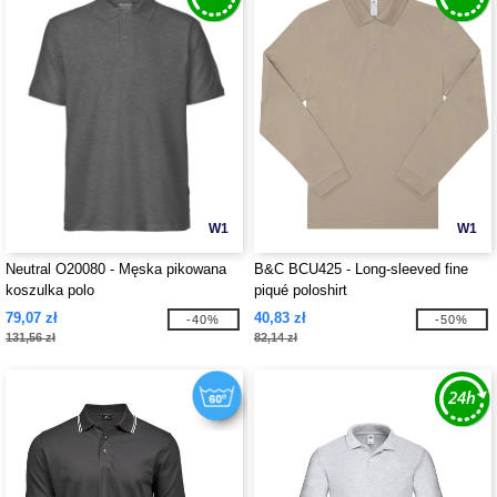
W1
W1
Neutral O20080 - Męska pikowana
B&C BCU425 - Long-sleeved fine
koszulka polo
piqué poloshirt
79,07 zł
40,83 zł
-40%
-50%
131,56 zł
82,14 zł