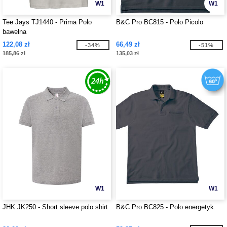
W1
W1
Tee Jays TJ1440 - Prima Polo
B&C Pro BC815 - Polo Picolo
bawełna
122,08 zł
66,49 zł
-34%
-51%
185,86 zł
135,03 zł
W1
W1
JHK JK250 - Short sleeve polo shirt
B&C Pro BC825 - Polo energetyk.