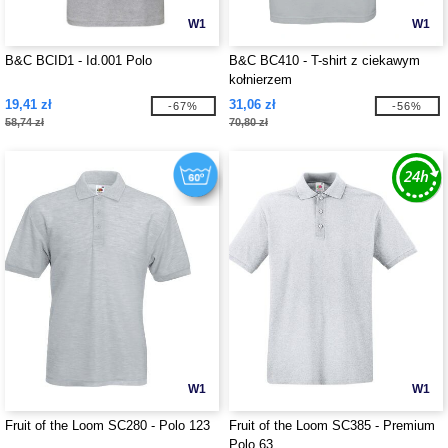
W1
W1
B&C BCID1 - Id.001 Polo
B&C BC410 - T-shirt z ciekawym
kołnierzem
19,41 zł
31,06 zł
-67%
-56%
58,74 zł
70,80 zł
W1
W1
Fruit of the Loom SC280 - Polo 123
Fruit of the Loom SC385 - Premium
Polo 63