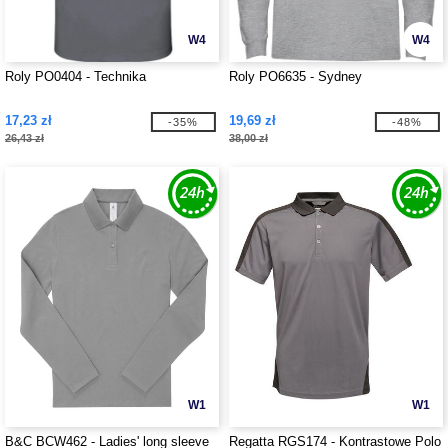
W4
W4
Roly PO0404 - Technika
Roly PO6635 - Sydney
17,23 zł
19,69 zł
-35%
-48%
26,43 zł
38,00 zł
W1
W1
B&C BCW462 - Ladies' long sleeve
Regatta RGS174 - Kontrastowe Polo