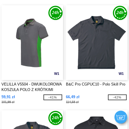
W1
W1
VELILLA V5504 - DWUKOLOROWA
B&C Pro CGPUC10 - Polo Skill Pro
KOSZULA POLO Z KRÓTKIMI
RĘKAWAMI
59,91 zł
66,49 zł
-41%
-42%
101,99 zł
114,58 zł