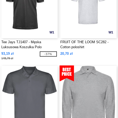
W1
W1
Tee Jays TJ1407 - Męska
FRUIT OF THE LOOM SC282 -
Luksusowa Koszulka Polo
Cotton poloshirt
93,19 zł
20,70 zł
-37%
148,79 zł