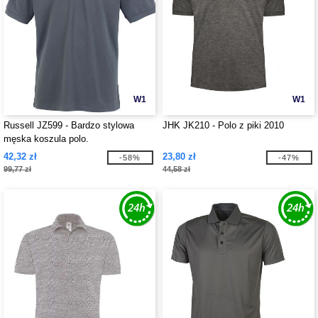
W1
W1
Russell JZ599 - Bardzo stylowa
JHK JK210 - Polo z piki 2010
męska koszula polo.
42,32 zł
23,80 zł
-58%
-47%
99,77 zł
44,58 zł