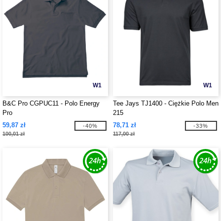
W1
W1
B&C Pro CGPUC11 - Polo Energy
Tee Jays TJ1400 - Ciężkie Polo Men
Pro
215
59,87 zł
78,71 zł
-40%
-33%
100,01 zł
117,00 zł