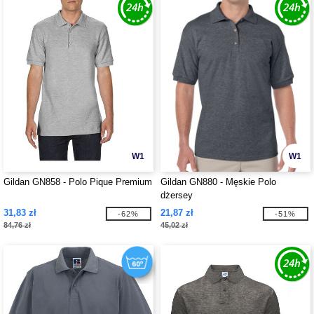
W1
W1
Gildan GN858 - Polo Pique Premium
Gildan GN880 - Męskie Polo
dżersey
31,83 zł
21,87 zł
-62%
-51%
84,76 zł
45,02 zł