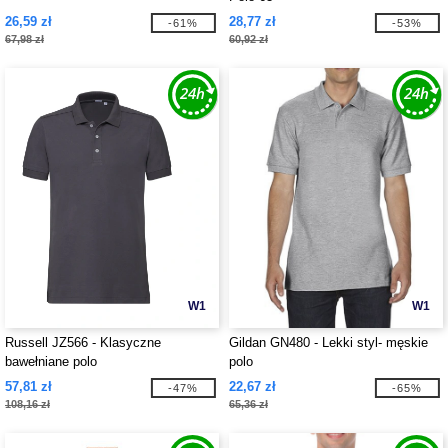
26,59 zł
28,77 zł
-61%
-53%
67,98 zł
60,92 zł
W1
W1
Russell JZ566 - Klasyczne
Gildan GN480 - Lekki styl- męskie
bawełniane polo
polo
57,81 zł
22,67 zł
-47%
-65%
108,16 zł
65,36 zł