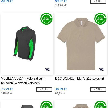
20,09 zł
59,87 zł
-49%
117,00 zł
W1
W1
VELILLA V5514 - Polo z długim
B&C BCU426 - Men's 210 poloshirt
rękawem w dwóch kolorach
73,79 zł
38,89 zł
-41%
-55%
125,83 zł
85,53 zł