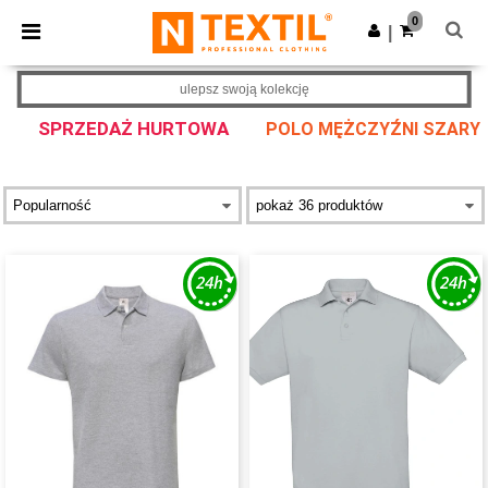
×
Aplikacja Ntextil
0
Pobierz app
|
Lepsze ceny w aplikacji!
ulepsz swoją kolekcję
SPRZEDAŻ HURTOWA
POLO MĘŻCZYŹNI SZARY