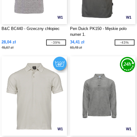
W1
W1
B&C BC440 - Grzeczny chłopiec
Pen Duick PK150 - Męskie polo
numer 1.
28,04 zł
34,41 zł
-39%
-43%
45,67 zł
60,48 zł
W1
W1