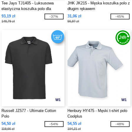
Tee Jays TJ1405 - Luksusowa
JHK JK215 - Męska koszulka polo z
elastyczna koszulka polo dla
długim rękawem
mężczyzn
93,19 zł
31,06 zł
-37%
-45%
148,79 zł
56,97 zł
W1
W1
Russell JZ577 - Ultimate Cotton
Henbury HY475 - Męski t-shirt polo
Polo
Coolplus
54,50 zł
54,55 zł
-54%
-48%
119,66 zł
104,21 zł