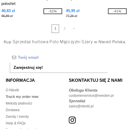
poloshirt
40,83 zł
45,95 zł
-52%
-41%
85,89 zł
77,26 zł
1
2
»
Kup
Sprzedaż hurtowa Polo Mężczyźni Szary
w Ntextil Polska
Zarejestruj się!
INFORMACJA
SKONTAKTUJ SIĘ Z NAMI
O Ntextil
Obsługa Klienta
customerservice@needen.pl
Track my order now
Sprzedaż
Metody płatności
sales@ntextil.pl
Dostawa
Zwroty / zwroty
Help & FAQs