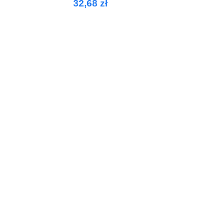
32,68 zł
dporną na mechacenie
certyfikatem OCS