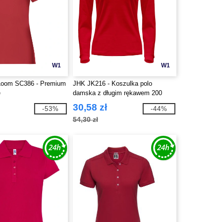
W1
W1
e Loom SC386 - Premium
JHK JK216 - Koszulka polo
e
damska z długim rękawem 200
30,58 zł
-53%
-44%
54,30 zł