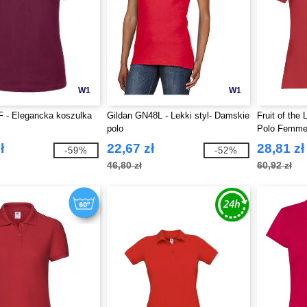
W1
W1
 - Elegancka koszulka
Gildan GN48L - Lekki styl- Damskie
Fruit of th
polo
Polo Femm
ł
22,67 zł
28,81 zł
-59%
-52%
46,80 zł
60,92 zł