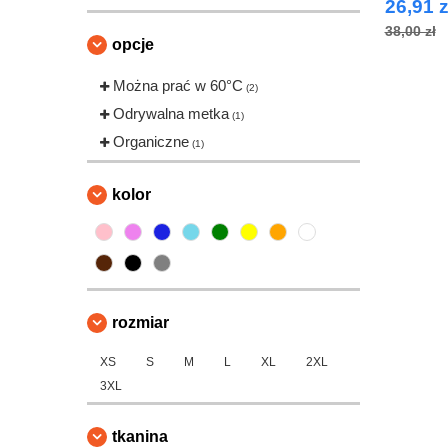
26,91 z
38,00 zł
opcje
Można prać w 60°C
(2)
Odrywalna metka
(1)
Organiczne
(1)
kolor
rozmiar
XS
S
M
L
XL
2XL
3XL
tkanina