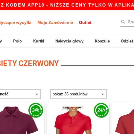
EM APP10 - NIŻSZE CENY TYLKO W APLIKACJI!
tyczące wysyłki
Moje Zamówienie
Outlet
y
Polo
Kurtki
Nakrycia głowy
Koszule
Odzież
IETY CZERWONY