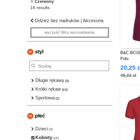
Czerwony
16 results.
Odzież bez nadruków | Akcesoria
wyczyść filtry wyszukiwania
styl
B&C BCI1F
Polo
20,25 z
49,02 zł
Długie rękawy
(2)
Krótki rękaw
(13)
Sportowa
(1)
płeć
Dzieci
(3)
Kobiety
(16)