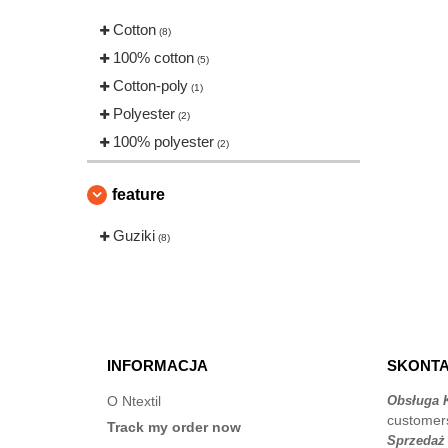
Cotton
(8)
100% cotton
(5)
Cotton-poly
(1)
Polyester
(2)
100% polyester
(2)
feature
Guziki
(8)
INFORMACJA
SKONTA
O Ntextil
Obsługa K
customer
Track my order now
Sprzedaż