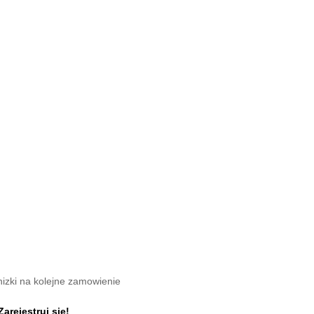
nizki na kolejne zamowienie
Zarejestruj się!