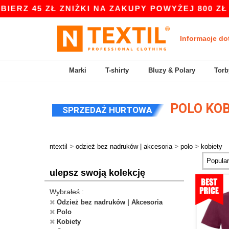
45 ZŁ ZNIŻKI NA ZAKUPY POWYŻEJ 800 ZŁ Z KOD
Informacje do
Marki
T-shirty
Bluzy & Polary
Torb
POLO KOB
SPRZEDAŻ HURTOWA
>
>
>
ntextil
odzież bez nadruków | akcesoria
polo
kobiety
ulepsz swoją kolekcję
Wybrałeś :
Odzież bez nadruków | Akcesoria
Polo
Kobiety