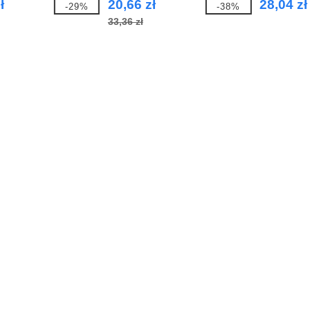
ł
20,66 zł
28,04 zł
-29%
-38%
z powłoką o
33,36 zł