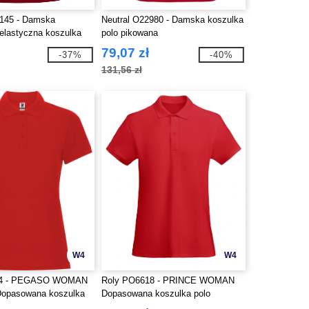
J145 - Damska
Neutral O22980 - Damska koszulka
 elastyczna koszulka
polo pikowana
79,07 zł
-37%
-40%
131,56 zł
W4
W4
44 - PEGASO WOMAN
Roly PO6618 - PRINCE WOMAN
pasowana koszulka
Dopasowana koszulka polo
łny z krótkim rękawem
wykonana z organicznej bawełny z