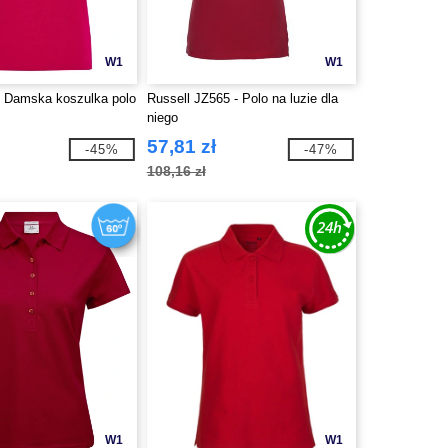
W1
W1
 Damska koszulka polo
Russell JZ565 - Polo na luzie dla
niego
57,81 zł
-45%
-47%
108,16 zł
W1
W1