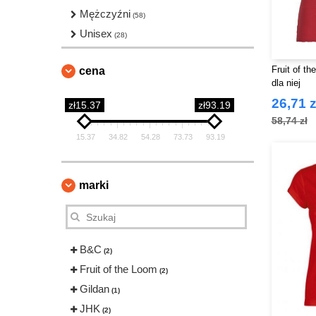
Mężczyźni
(58)
Unisex
(28)
Fruit of t
cena
dla niej
26,71 z
zł15.37
zł93.19
58,74 zł
15.37
34.82
54.28
73.73
93.19
marki
B&C
(2)
Fruit of the Loom
(2)
Gildan
(1)
JHK
(2)