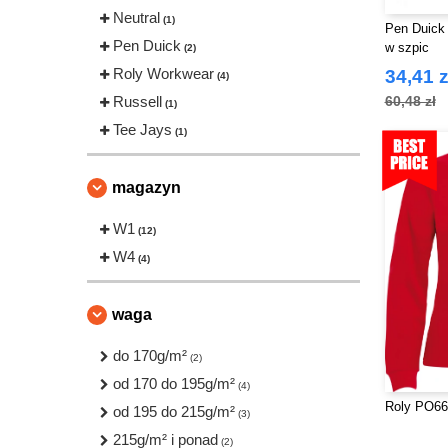
Neutral
(1)
Pen Duick 
Pen Duick
w szpic
(2)
Roly Workwear
34,41 z
(4)
Russell
60,48 zł
(1)
Tee Jays
(1)
magazyn
W1
(12)
W4
(4)
waga
do 170g/m²
(2)
od 170 do 195g/m²
(4)
Roly PO66
od 195 do 215g/m²
(3)
215g/m² i ponad
(2)