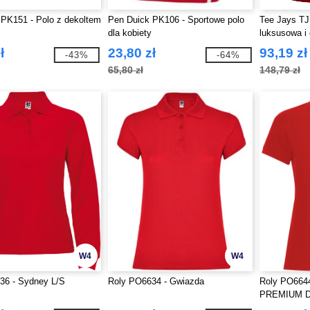
PK151 - Polo z dekoltem
Pen Duick PK106 - Sportowe polo
Tee Jays T
dla kobiety
luksusowa i
Polo
ł
23,80 zł
93,19 zł
-43%
-64%
65,80 zł
148,79 zł
W4
W4
36 - Sydney L/S
Roly PO6634 - Gwiazda
Roly PO66
PREMIUM Do
polo z bawe