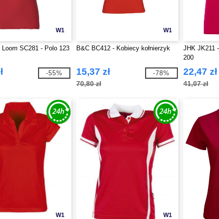
W1
W1
he Loom SC281 - Polo 123
B&C BC412 - Kobiecy kołnierzyk
JHK JK211 -
200
ł
15,37 zł
22,47 zł
-55%
-78%
70,80 zł
41,07 zł
W1
W1