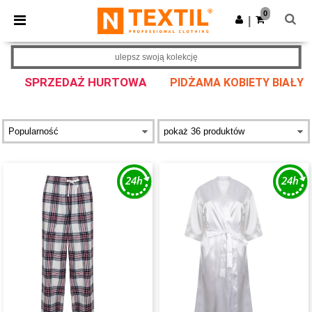
×
Aplikacja Ntextil
0
Pobierz app
|
Lepsze ceny w aplikacji!
ulepsz swoją kolekcję
SPRZEDAŻ HURTOWA
PIDŻAMA KOBIETY BIAŁY