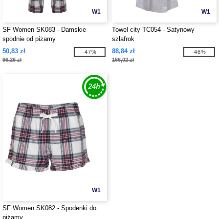
W1
W1
SF Women SK083 - Damskie
Towel city TC054 - Satynowy
spodnie od piżamy
szlafrok
50,83 zł
88,84 zł
-47%
-46%
96,26 zł
166,02 zł
W1
SF Women SK082 - Spodenki do
piżamy