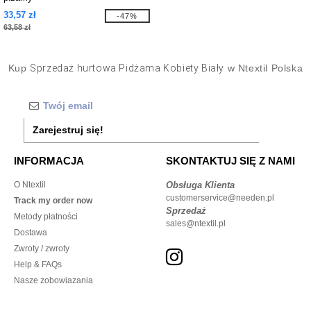
33,57 zł
-47%
63,58 zł
Kup
Sprzedaż hurtowa Pidżama Kobiety Biały
w Ntextil Polska
Zarejestruj się!
INFORMACJA
SKONTAKTUJ SIĘ Z NAMI
O Ntextil
Obsługa Klienta
customerservice@needen.pl
Track my order now
Sprzedaż
Metody płatności
sales@ntextil.pl
Dostawa
Zwroty / zwroty
Help & FAQs
Nasze zobowiazania