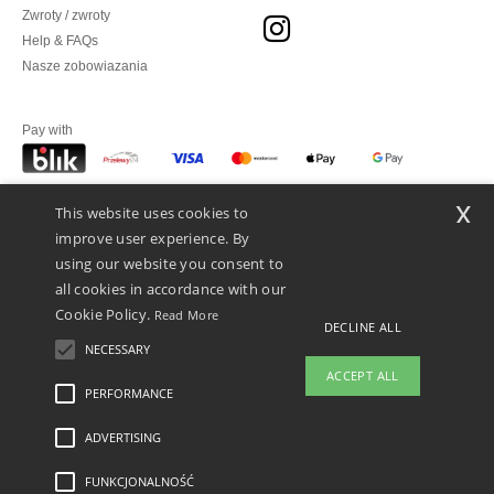
Zwroty / zwroty
Help & FAQs
Nasze zobowiazania
Pay with
x
This website uses cookies to
We ship with
improve user experience. By
using our website you consent to
all cookies in accordance with our
Cookie Policy.
Read More
DECLINE ALL
NECESSARY
ACCEPT ALL
👋
Cześć
PERFORMANCE
Jeśli masz jakiekolwiek pytania lub
wątpliwości, możesz skontaktować
ADVERTISING
Legal Mentions
-
polityka prywatności
-
Warunkami i Zasadami
-
General Contract
się z nami w dowolnym momencie.
Conditions
-
Polityka plików cookie
-
Mapa strony
Copyright 2026 ntextil.pl -
Nasz chatbot jest tutaj, aby Ci
Wszelkie prawa zastrzeżone
FUNKCJONALNOŚĆ
pomóc.