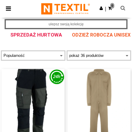
×
Aplikacja Ntextil
0
Pobierz app
|
Lepsze ceny w aplikacji!
ulepsz swoją kolekcję
SPRZEDAŻ HURTOWA
ODZIEŻ ROBOCZA UNISEX