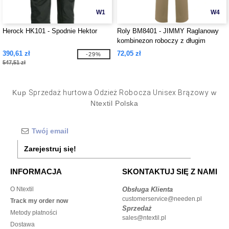
W1
W4
Herock HK101 - Spodnie Hektor
Roly BM8401 - JIMMY Raglanowy
kombinezon roboczy z długim
rękawem
390,61 zł
72,05 zł
-29%
547,51 zł
Kup
Sprzedaż hurtowa Odzież Robocza Unisex Brązowy
w
Ntextil Polska
Zarejestruj się!
INFORMACJA
SKONTAKTUJ SIĘ Z NAMI
O Ntextil
Obsługa Klienta
customerservice@needen.pl
Track my order now
Sprzedaż
Metody płatności
sales@ntextil.pl
Dostawa