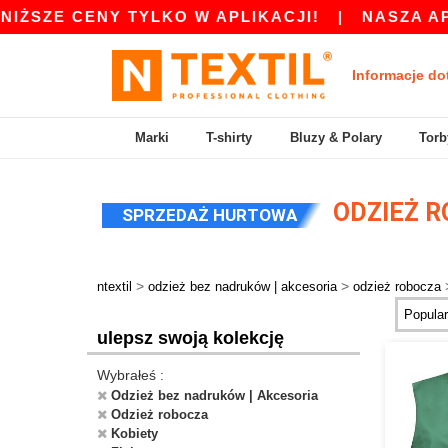
ŻSZE CENY TYLKO W APLIKACJI!
|
NASZA APLIK
Informacje do
Marki
T-shirty
Bluzy & Polary
Torb
ODZIEŻ R
SPRZEDAŻ HURTOWA
>
>
ntextil
odzież bez nadruków | akcesoria
odzież robocza
ulepsz swoją kolekcję
Wybrałeś :
Odzież bez nadruków | Akcesoria
Odzież robocza
Kobiety