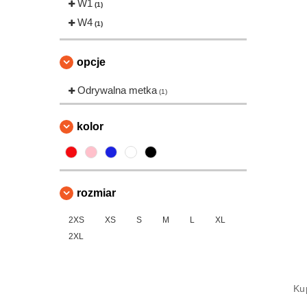
W1
(1)
W4
(1)
opcje
Odrywalna metka
(1)
kolor
rozmiar
2XS
XS
S
M
L
XL
2XL
K