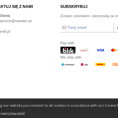
KTUJ SIĘ Z NAMI
SUBSKRYBUJ
lienta
Zostan czlonkiem i skorzystaj ze z
service@needen.pl
xtil.pl
Pay with
We ship with
g our website you consent to all cookies in accordance with our Cookie 
FUNKCJONALNOŚĆ
mi i Zasadami
-
General Contract Conditions
-
Polityka plików cookie
-
Mapa strony
Copyr