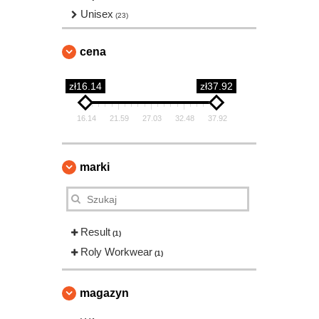
Unisex
(23)
cena
zł16.14
zł37.92
16.14
21.59
27.03
32.48
37.92
marki
Result
(1)
Roly Workwear
(1)
magazyn