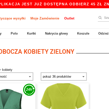
ACJA JEST JUŻ DOSTĘPNA ODBIERZ 45 ZŁ ZNIŻK
tyczące wysyłki
Moje Zamówienie
Outlet
y
Polo
Kurtki
Nakrycia głowy
Koszule
Odzież
OBOCZA KOBIETY ZIELONY
>
kobiety