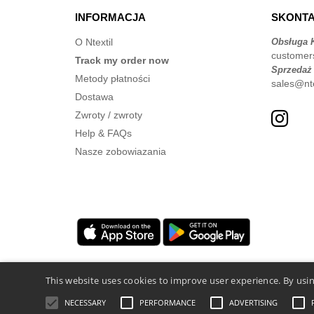
INFORMACJA
SKONTA
O Ntextil
Obsługa K
customer
Track my order now
Sprzedaż
Metody płatności
sales@nte
Dostawa
Zwroty / zwroty
Help & FAQs
Nasze zobowiazania
This website uses cookies to improve user experience. By usin
NECESSARY
PERFORMANCE
ADVERTISING
Legal Mentions
-
polityka prywatności
-
Warunka