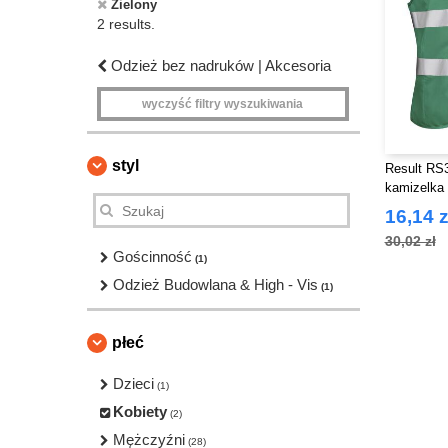
Zielony
2 results.
Odzież bez nadruków | Akcesoria
wyczyść filtry wyszukiwania
styl
Result RS
kamizelka
16,14 z
30,02 zł
Gościnność
(1)
Odzież Budowlana & High - Vis
(1)
płeć
Dzieci
(1)
Kobiety
(2)
Mężczyźni
(28)