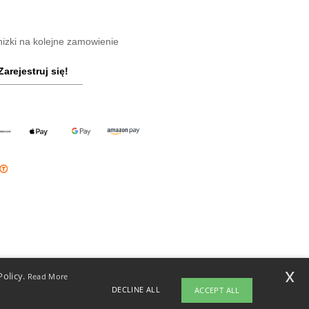
nizki na kolejne zamowienie
Zarejestruj się!
x
Policy.
Read More
DECLINE ALL
ACCEPT ALL
ight 2026 ntextil.pl - Wszelkie prawa zastrzeżone