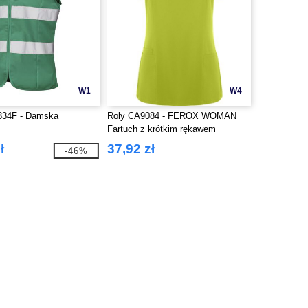
W1
W4
334F - Damska
Roly CA9084 - FEROX WOMAN
Fartuch z krótkim rękawem
ł
37,92 zł
-46%