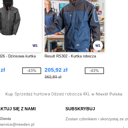
W1
W1
26 - Dżinsowa kurtka
Result RS302 - Kurtka robocza
zł
205,92 zł
-43%
-43%
362,93 zł
Kup
Sprzedaż hurtowa Odzież robocza 4XL
w Ntextil Polska
KTUJ SIĘ Z NAMI
SUBSKRYBUJ
lienta
Zostan czlonkiem i skorzystaj ze z
service@needen.pl