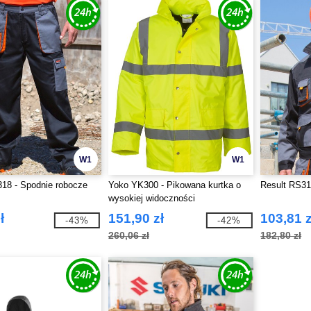
W1
W1
18 - Spodnie robocze
Yoko YK300 - Pikowana kurtka o
Result RS316
wysokiej widoczności
ł
151,90 zł
103,81 z
-43%
-42%
260,06 zł
182,80 zł