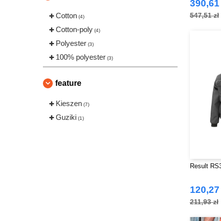
390,61 
Cotton
547,51 zł
(4)
Cotton-poly
(4)
Polyester
(3)
100% polyester
(3)
feature
Kieszen
(7)
Guziki
(1)
Result RS3
120,27 
211,93 zł