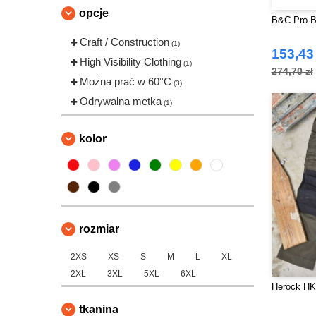
opcje
B&C Pro B
Craft / Construction
(1)
153,43 
High Visibility Clothing
(1)
274,70 zł
Można prać w 60°C
(3)
Odrywalna metka
(1)
kolor
rozmiar
2XS
XS
S
M
L
XL
2XL
3XL
5XL
6XL
Herock HK
tkanina