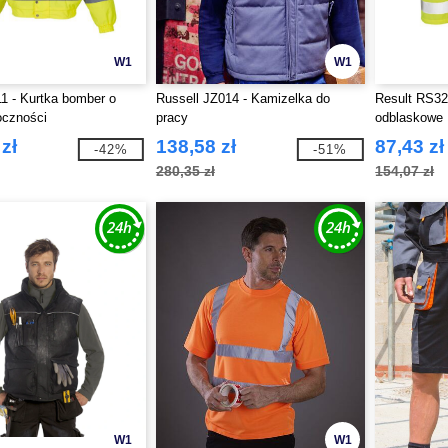
W1
W1
1 - Kurtka bomber o
Russell JZ014 - Kamizelka do
Result RS32
oczności
pracy
odblaskowe
zł
138,58 zł
87,43 zł
-42%
-51%
280,35 zł
154,07 zł
W1
W1