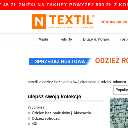
NIŻKI NA ZAKUPY POWYŻEJ 800 ZŁ Z KODEM APP
Informacje do
Marki
T-shirty
Bluzy & Polary
Torb
ODZIEŻ R
SPRZEDAŻ HURTOWA
>
>
ntextil
odzież bez nadruków | akcesoria
odzież robocza
ulepsz swoją kolekcję
Wybrałeś :
Odzież bez nadruków | Akcesoria
Odzież robocza
4XL