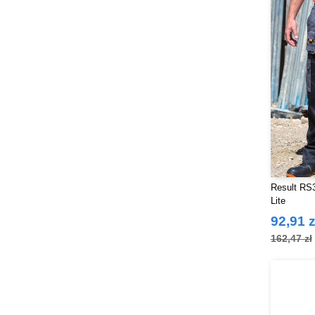
Result RS3
Lite
92,91 z
162,47 zł