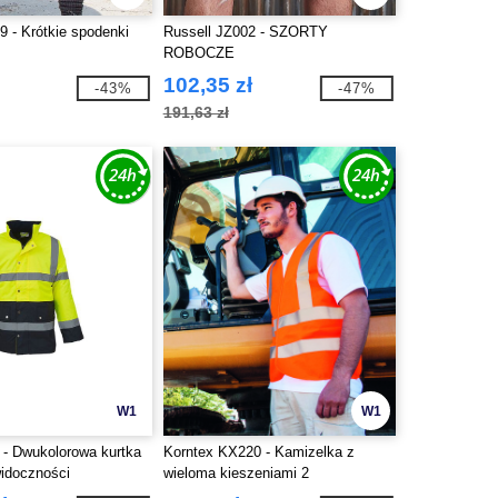
9 - Krótkie spodenki
Russell JZ002 - SZORTY
ROBOCZE
102,35 zł
-43%
-47%
191,63 zł
W1
W1
- Dwukolorowa kurtka
Korntex KX220 - Kamizelka z
widoczności
wieloma kieszeniami 2