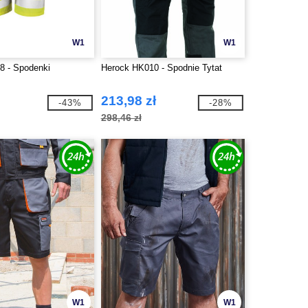
W1
W1
8 - Spodenki
Herock HK010 - Spodnie Tytat
213,98 zł
-43%
-28%
298,46 zł
W1
W1