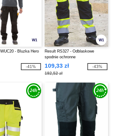
W1
W1
WUC20 - Bluzka Hero
Result RS327 - Odblaskowe
spodnie ochronne
109,33 zł
-41%
-43%
192,52 zł