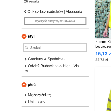
26 results.
Odzież bez nadruków | Akcesoria
wyczyść filtry wyszukiwania
styl
Korntex K
bezpiecze
15,13 z
Garnitury & Spodnie
24,73 zł
(2)
Odzież Budowlana & High - Vis
(23)
płeć
Mężczyźni
(26)
Unisex
(22)