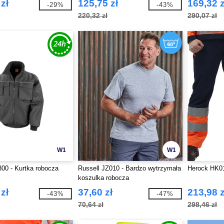
zł
125,75 zł
169,32 z
-29%
-43%
220,32 zł
290,07 zł
W1
W1
00 - Kurtka robocza
Russell JZ010 - Bardzo wytrzymała
Herock HK0
koszulka robocza
zł
37,60 zł
213,98 z
-43%
-47%
70,64 zł
298,46 zł