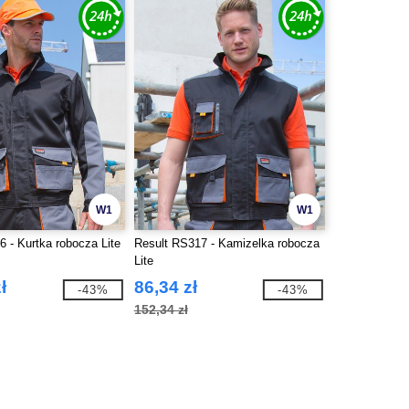
W1
W1
 - Kurtka robocza Lite
Result RS317 - Kamizelka robocza
Lite
ł
86,34 zł
-43%
-43%
152,34 zł