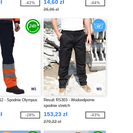
ł
14,60 zł
-42%
-44%
26,06 zł
W1
W1
12 - Spodnie Olympus
Result RS303 - Wodoodporne
spodnie stretch
ł
153,23 zł
-28%
-43%
270,22 zł