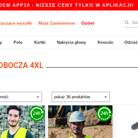
10 - NIŻSZE CENY TYLKO W APLIKACJI!
|
NASZ
tyczące wysyłki
Moje Zamówienie
Outlet
y
Polo
Kurtki
Nakrycia głowy
Koszule
Odzież
OBOCZA 4XL