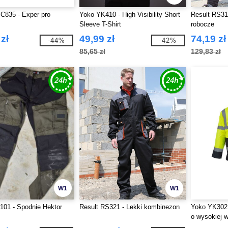
C835 - Exper pro
Yoko YK410 - High Visibility Short
Result RS31
Sleeve T-Shirt
robocze
zł
49,99 zł
74,19 zł
-44%
-42%
85,65 zł
129,83 zł
W1
W1
101 - Spodnie Hektor
Result RS321 - Lekki kombinezon
Yoko YK302 
o wysokiej 