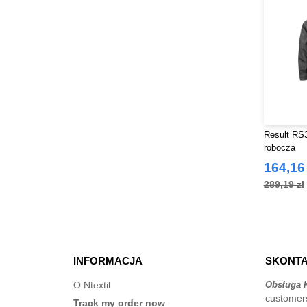
Result RS3
robocza
164,16 
289,19 zł
INFORMACJA
SKONTA
O Ntextil
Obsługa K
customer
Track my order now