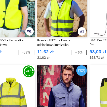
W1
W1
X221 - Kamizelka
Korntex KX218 - Prosta
B&C Pro CG
ństwa
odblaskowa kamizelka
Pro
ł
11,62 zł
93,03 zł
-39%
-46%
21,62 zł
158,71 zł