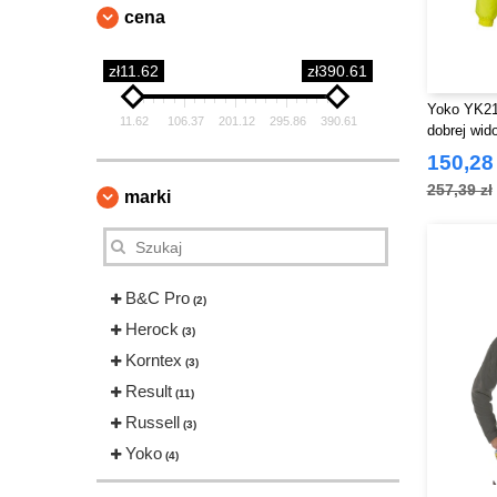
cena
zł11.62
zł390.61
Yoko YK21
11.62
106.37
201.12
295.86
390.61
dobrej wid
150,28 
257,39 zł
marki
B&C Pro
(2)
Herock
(3)
Korntex
(3)
Result
(11)
Russell
(3)
Yoko
(4)