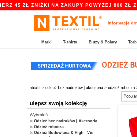
 ZŁ ZNIŻKI NA ZAKUPY POWYŻEJ 800 ZŁ Z KODE
Informacje do
Marki
T-shirty
Bluzy & Polary
Torb
ODZIEŻ B
SPRZEDAŻ HURTOWA
>
>
ntextil
odzież bez nadruków | akcesoria
odzież robocza
ulepsz swoją kolekcję
Wybrałeś :
Odzież bez nadruków | Akcesoria
Odzież robocza
Odzież Budowlana & High - Vis