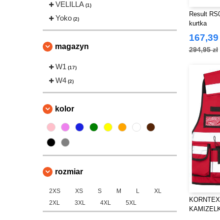
VELILLA
(1)
Result RS
Yoko
(2)
kurtka
167,39 
magazyn
294,95 zł
W1
(17)
W4
(2)
kolor
rozmiar
2XS
XS
S
M
L
XL
KORNTEX 
2XL
3XL
4XL
5XL
KAMIZEL