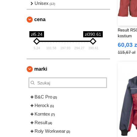
Unisex
(12)
cena
Result RS
zł5.24
zł390.61
kostium
60,03 z
5.24
101.58
197.93
294.27
390.61
115,67 zł
marki
B&C Pro
(2)
Herock
(1)
Korntex
(7)
Result
(4)
Roly Workwear
(2)