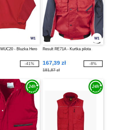
W1
W1
WUC20 - Bluzka Hero
Result RE71A - Kurtka pilota
167,39 zł
-41%
-8%
181,87 zł