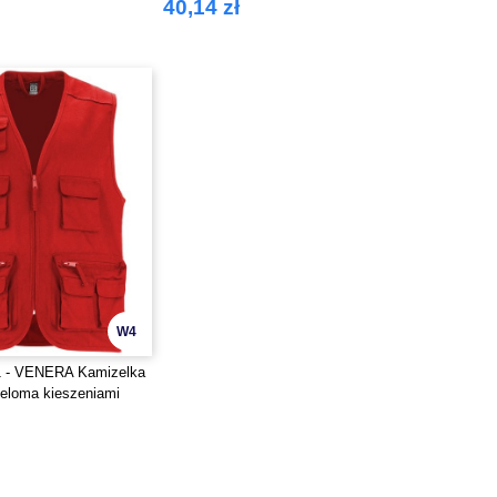
40,14 zł
m tyłem
W4
1 - VENERA Kamizelka
ieloma kieszeniami