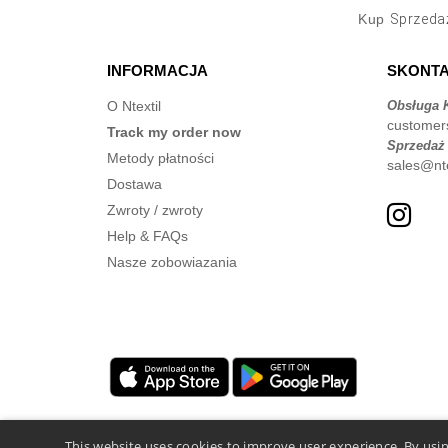
Kup
Sprzeda
INFORMACJA
SKONTA
O Ntextil
Obsługa K
customer
Track my order now
Sprzedaż
Metody płatności
sales@nte
Dostawa
Zwroty / zwroty
Help & FAQs
Nasze zobowiazania
This website uses cookies to improve user experience. By usin