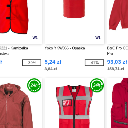
W1
W1
X221 - Kamizelka
Yoko YKW066 - Opaska
B&C Pro CG
ństwa
Pro
ł
5,24 zł
93,03 zł
-39%
-41%
8,84 zł
158,71 zł