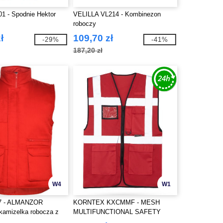
1 - Spodnie Hektor
VELILLA VL214 - Kombinezon
roboczy
ł
109,70 zł
-29%
-41%
187,20 zł
W4
W1
7 - ALMANZOR
KORNTEX KXCMMF - MESH
kamizelka robocza z
MULTIFUNCTIONAL SAFETY
zeniami i
VEST "LARISA"