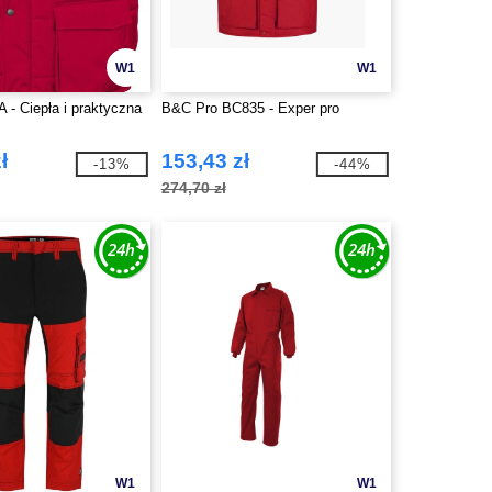
W1
W1
 - Ciepła i praktyczna
B&C Pro BC835 - Exper pro
ł
153,43 zł
-13%
-44%
274,70 zł
W1
W1