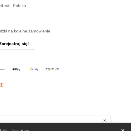
textil Polska
nizki na kolejne zamowienie
Zarejestruj się!
ześć
x
Policy.
Read More