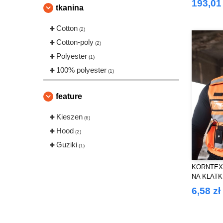
193,01 
tkanina
Cotton
(2)
Cotton-poly
(2)
Polyester
(1)
100% polyester
(1)
feature
Kieszen
(6)
Hood
(2)
Guziki
(1)
KORNTEX
NA KLATK
6,58 zł