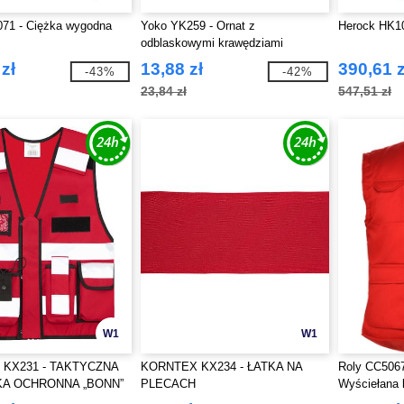
071 - Ciężka wygodna
Yoko YK259 - Ornat z
Herock HK10
odblaskowymi krawędziami
zł
13,88 zł
390,61 z
-43%
-42%
23,84 zł
547,51 zł
W1
W1
KX231 - TAKTYCZNA
KORNTEX KX234 - ŁATKA NA
Roly CC506
KA OCHRONNA „BONN”
PLECACH
Wyściełana 
wieloma kies