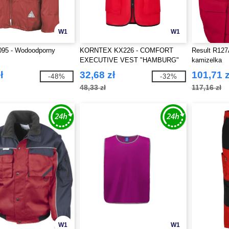
W1
W1
095 - Wodoodporny
KORNTEX KX226 - COMFORT
Result R127A
EXECUTIVE VEST "HAMBURG"
kamizelka
ł
32,68 zł
101,71 z
-48%
-32%
48,33 zł
117,16 zł
W1
W1