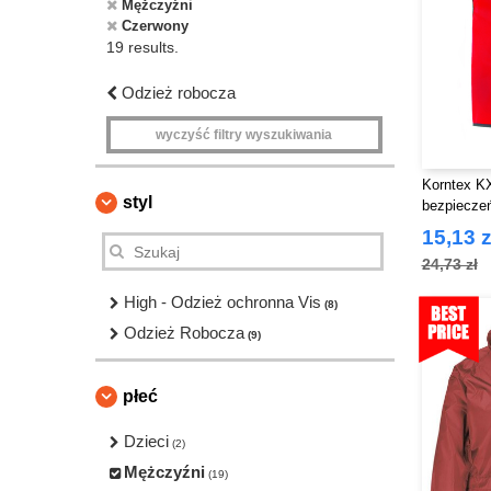
Mężczyźni
Czerwony
19 results.
Odzież robocza
wyczyść filtry wyszukiwania
Korntex K
styl
bezpiecze
15,13 z
24,73 zł
High - Odzież ochronna Vis
(8)
Odzież Robocza
(9)
płeć
Dzieci
(2)
Mężczyźni
(19)