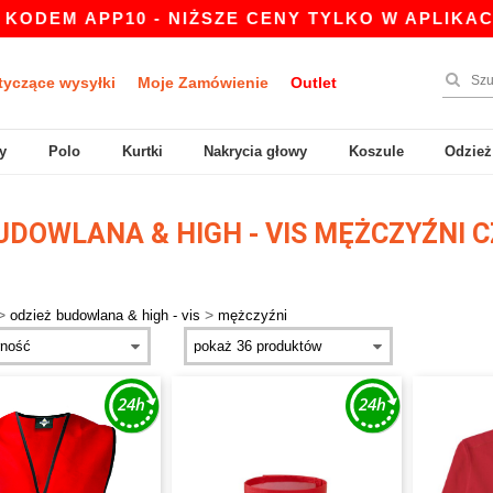
M APP10 - NIŻSZE CENY TYLKO W APLIKACJI!
tyczące wysyłki
Moje Zamówienie
Outlet
y
Polo
Kurtki
Nakrycia głowy
Koszule
Odzież
UDOWLANA & HIGH - VIS MĘŻCZYŹNI
>
>
odzież budowlana & high - vis
mężczyźni