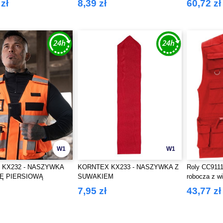
zł
8,39 zł
60,72 zł
przedłużony
W1
W1
 KX232 - NASZYWKA
KORNTEX KX233 - NASZYWKA Z
Roly CC911
Ę PIERSIOWĄ
SUWAKIEM
robocza z w
7,95 zł
43,77 zł