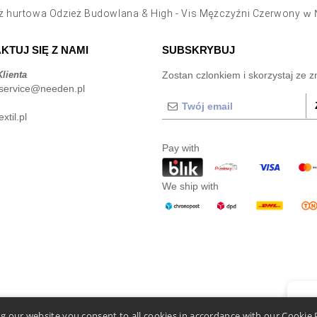
ż hurtowa Odzież Budowlana & High - Vis Mężczyźni Czerwony
w N
KTUJ SIĘ Z NAMI
SUBSKRYBUJ
lienta
Zostan czlonkiem i skorzystaj ze z
service@needen.pl
xtil.pl
Pay with
We ship with
👋
C
g our website you consent to all cookies in accordance with our Cookie 