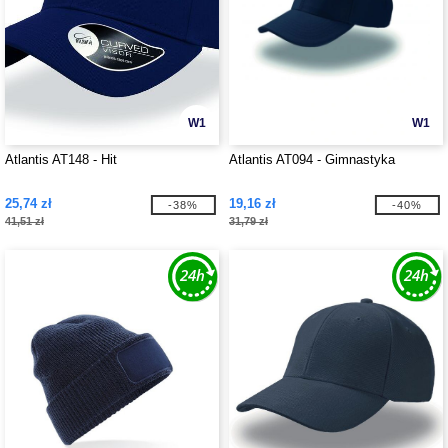
W1
W1
Atlantis AT148 - Hit
Atlantis AT094 - Gimnastyka
25,74 zł
19,16 zł
-38%
-40%
41,51 zł
31,79 zł