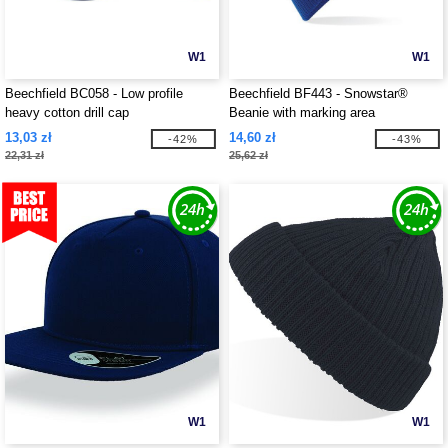
W1
W1
Beechfield BC058 - Low profile
Beechfield BF443 - Snowstar®
heavy cotton drill cap
Beanie with marking area
13,03 zł
14,60 zł
-42%
-43%
22,31 zł
25,62 zł
W1
W1