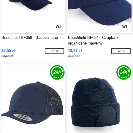
W1
W1
Beechfield BF059 - Baseball cap
Beechfield BF054 - Czapka z
organicznej bawełny
17,55 zł
19,97 zł
-39%
-41%
28,68 zł
33,57 zł