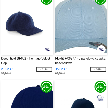
W1
W1
Beechfield BF682 - Heritage Velvet
Flexfit FX6277 - 6 panelowa czapka
Cap
baseballowa
21,02 zł
35,62 zł
-41%
-46%
35,74 zł
65,80 zł