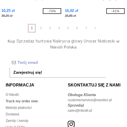
10,25 zł
16,02 zł
-74%
-41%
39,30 zł
26,95 zł
1
2
3
4
5
6
7
»
Kup
Sprzedaż hurtowa Nakrycia głowy Unisex Niebieski
w
Ntextil Polska
Zarejestruj się!
INFORMACJA
SKONTAKTUJ SIĘ Z NAMI
O Ntextil
Obsługa Klienta
customerservice@needen.pl
Track my order now
Sprzedaż
Metody płatności
sales@ntextil.pl
Dostawa
Zwroty / zwroty