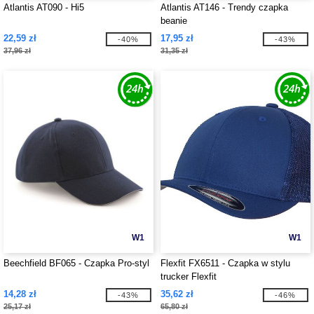
Atlantis AT090 - Hi5
Atlantis AT146 - Trendy czapka
beanie
22,59 zł
17,95 zł
-40%
-43%
37,96 zł
31,35 zł
W1
W1
Beechfield BF065 - Czapka Pro-styl
Flexfit FX6511 - Czapka w stylu
trucker Flexfit
14,28 zł
35,62 zł
-43%
-46%
25,17 zł
65,80 zł