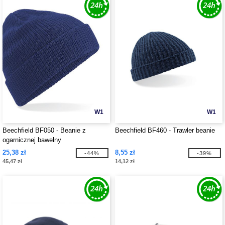
W1
W1
Beechfield BF050 - Beanie z
Beechfield BF460 - Trawler beanie
ogarnicznej bawełny
25,38 zł
8,55 zł
-44%
-39%
45,47 zł
14,12 zł