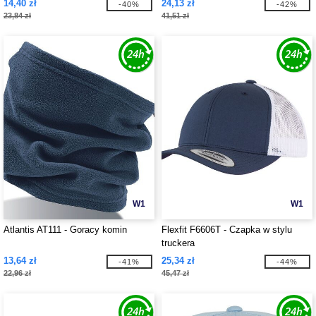
14,40 zł
24,13 zł
-40%
-42%
23,84 zł
41,51 zł
W1
W1
Atlantis AT111 - Goracy komin
Flexfit F6606T - Czapka w stylu
truckera
13,64 zł
25,34 zł
-41%
-44%
22,96 zł
45,47 zł