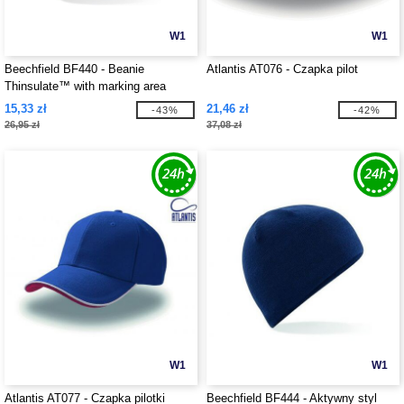
W1
W1
Beechfield BF440 - Beanie
Atlantis AT076 - Czapka pilot
Thinsulate™ with marking area
15,33 zł
21,46 zł
-43%
-42%
26,95 zł
37,08 zł
W1
W1
Atlantis AT077 - Czapka pilotki
Beechfield BF444 - Aktywny styl