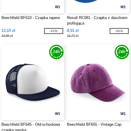
W1
W1
Beechfield BF610 - Czapka rapera
Result RC081 - Czapka z daszkiem
profilująca
13,15 zł
8,51 zł
-43%
-46%
22,96 zł
15,73 zł
W1
W1
Beechfield BF645 - Old-schoolowa
Beechfield BF655 - Vintage Cap
czapka męska