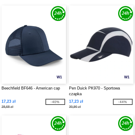
W1
W1
Beechfield BF646 - American cap
Pen Duick PK970 - Sportowa
czapka
17,23 zł
17,23 zł
-40%
-44%
28,68 zł
30,90 zł