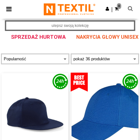
×
Aplikacja Ntextil
0
Pobierz app
|
Lepsze ceny w aplikacji!
ulepsz swoją kolekcję
SPRZEDAŻ HURTOWA
NAKRYCIA GŁOWY UNISEX N