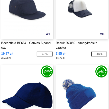
W1
W1
Beechfield BF654 - Canvas 5 panel
Result RC089 - Amerykańska
cap
czapka
19,37 zł
7,95 zł
-40%
-46%
32,23 zł
14,77 zł