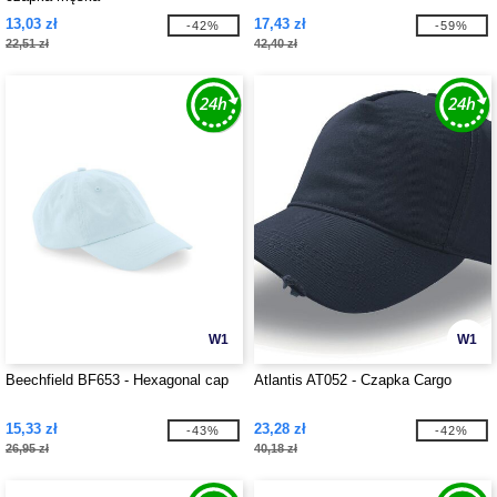
13,03 zł
17,43 zł
-42%
-59%
22,51 zł
42,40 zł
W1
W1
Beechfield BF653 - Hexagonal cap
Atlantis AT052 - Czapka Cargo
15,33 zł
23,28 zł
-43%
-42%
26,95 zł
40,18 zł