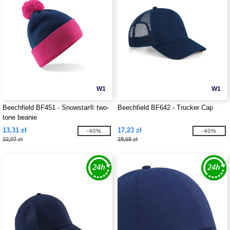
W1
W1
Beechfield BF451 - Snowstar® two-
Beechfield BF642 - Trucker Cap
tone beanie
13,31 zł
17,23 zł
-40%
-40%
22,07 zł
28,68 zł