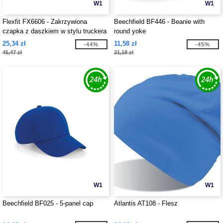
W1
W1
Flexfit FX6606 - Zakrzywiona
Beechfield BF446 - Beanie with
czapka z daszkiem w stylu truckera
round yoke
25,34 zł
11,58 zł
-44%
-45%
45,47 zł
21,18 zł
W1
W1
Beechfield BF025 - 5-panel cap
Atlantis AT108 - Flesz