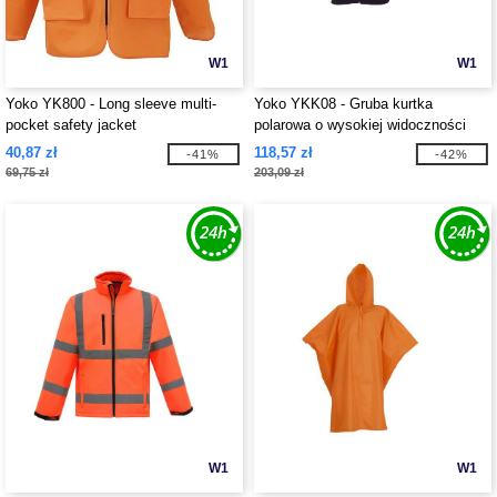
W1
W1
Yoko YK800 - Long sleeve multi-
Yoko YKK08 - Gruba kurtka
pocket safety jacket
polarowa o wysokiej widoczności
40,87 zł
118,57 zł
-41%
-42%
69,75 zł
203,09 zł
W1
W1