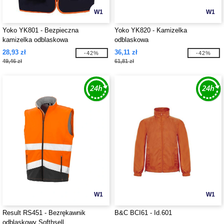
W1
W1
Yoko YK801 - Bezpieczna
Yoko YK820 - Kamizelka
kamizelka odblaskowa
odblaskowa
28,93 zł
36,11 zł
-42%
-42%
49,46 zł
61,81 zł
W1
W1
Result RS451 - Bezrękawnik
B&C BCI61 - Id.601
odblaskowy Softhsell