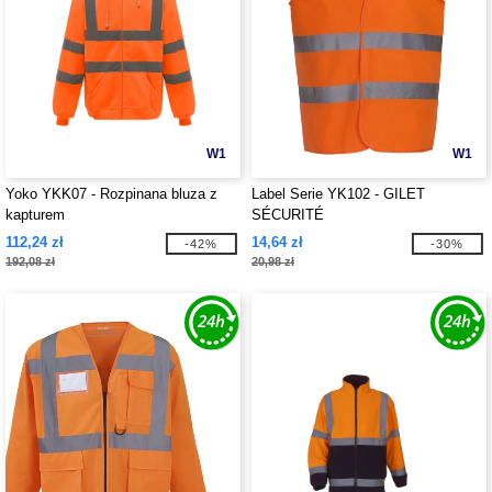
W1
W1
Yoko YKK07 - Rozpinana bluza z
Label Serie YK102 - GILET
kapturem
SÉCURITÉ
112,24 zł
14,64 zł
-42%
-30%
192,08 zł
20,98 zł