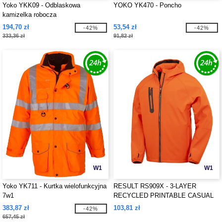
Yoko YKK09 - Odblaskowa
YOKO YK470 - Poncho
kamizelka robocza
194,70 zł
53,54 zł
-42%
-42%
333,36 zł
91,82 zł
W1
W1
Yoko YK711 - Kurtka wielofunkcyjna
RESULT RS909X - 3-LAYER
7w1
RECYCLED PRINTABLE CASUAL
HOODED SOFTSHELL
383,87 zł
103,81 zł
-42%
657,45 zł