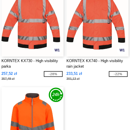
W1
W1
KORNTEX KX730 - High visibility
KORNTEX KX740 - High visibility
parka
rain jacket
257,52 zł
233,51 zł
-28%
-22%
357,49 zł
301,13 zł