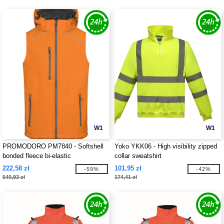
W1
W1
PROMODORO PM7840 - Softshell
Yoko YKK06 - High visibility zipped
bonded fleece bi-elastic
collar sweatshirt
222,58 zł
101,95 zł
-59%
-42%
540,93 zł
174,41 zł