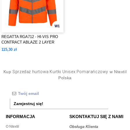
W1
REGATTA RGA712 - HI-VIS PRO
CONTRACT ABLAZE 2 LAYER
SOFTSHELL JACKET (CLASS 3)
115,30 zł
Kup
Sprzedaż hurtowa Kurtki Unisex Pomarańczowy
w Ntextil
Polska
Zarejestruj się!
INFORMACJA
SKONTAKTUJ SIĘ Z NAMI
O Ntextil
Obsługa Klienta