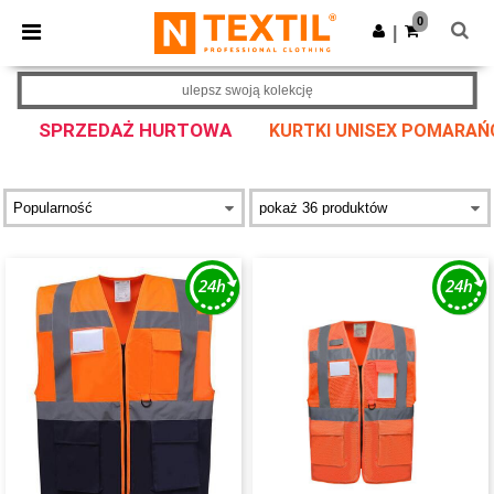
×
Aplikacja Ntextil
0
Pobierz app
|
Lepsze ceny w aplikacji!
ulepsz swoją kolekcję
SPRZEDAŻ HURTOWA
KURTKI UNISEX POMARA