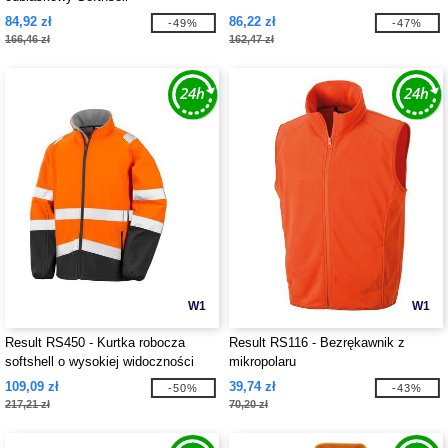
84,92 zł
86,22 zł
-49%
-47%
166,46 zł
162,47 zł
W1
W1
Result RS450 - Kurtka robocza
Result RS116 - Bezrękawnik z
softshell o wysokiej widoczności
mikropolaru
109,09 zł
39,74 zł
-50%
-43%
217,21 zł
70,20 zł