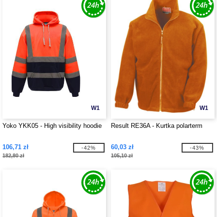
W1
W1
Yoko YKK05 - High visibility hoodie
Result RE36A - Kurtka polarterm
106,71 zł
60,03 zł
-42%
-43%
182,80 zł
105,10 zł