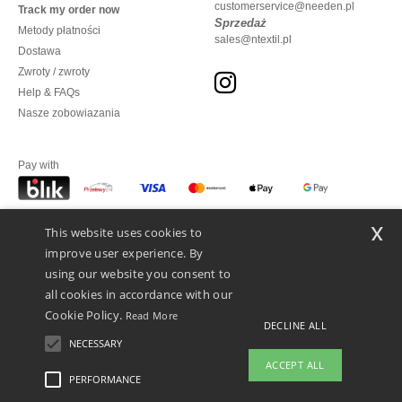
customerservice@needen.pl
Track my order now
Sprzedaż
Metody płatności
sales@ntextil.pl
Dostawa
Zwroty / zwroty
Help & FAQs
Nasze zobowiazania
Pay with
x
This website uses cookies to
We ship with
improve user experience. By
using our website you consent to
all cookies in accordance with our
Cookie Policy.
Read More
DECLINE ALL
NECESSARY
ACCEPT ALL
PERFORMANCE