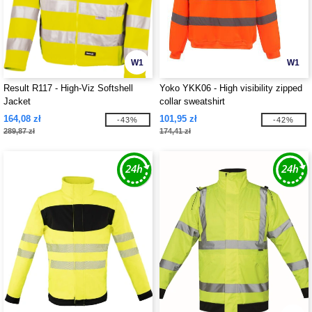
W1
W1
Result R117 - High-Viz Softshell
Yoko YKK06 - High visibility zipped
Jacket
collar sweatshirt
164,08 zł
101,95 zł
-43%
-42%
289,87 zł
174,41 zł