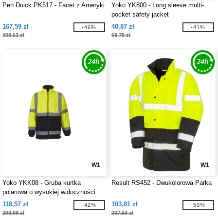
Pen Duick PK517 - Facet z Ameryki
Yoko YK800 - Long sleeve multi-
pocket safety jacket
167,59 zł
40,87 zł
-46%
-41%
308,63 zł
69,75 zł
W1
W1
Yoko YKK08 - Gruba kurtka
Result RS452 - Dwukolorowa Parka
polarowa o wysokiej widoczności
118,57 zł
103,81 zł
-42%
-50%
203,09 zł
207,53 zł