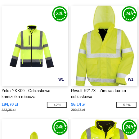
W1
W1
Yoko YKK09 - Odblaskowa
Result R217X - Zimowa kurtka
kamizelka robocza
odblaskowa
194,70 zł
96,14 zł
-42%
-52%
333,36 zł
200,67 zł