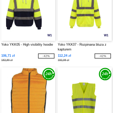
W1
W1
Yoko YKK05 - High visibility hoodie
Yoko YKK07 - Rozpinana bluza z
kapturem
106,71 zł
112,24 zł
-42%
-42%
182,80 zł
192,08 zł