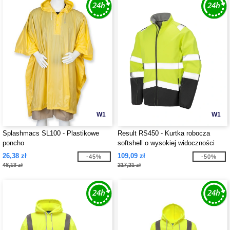
W1
W1
Splashmacs SL100 - Plastikowe
Result RS450 - Kurtka robocza
poncho
softshell o wysokiej widoczności
26,38 zł
109,09 zł
-45%
-50%
48,13 zł
217,21 zł