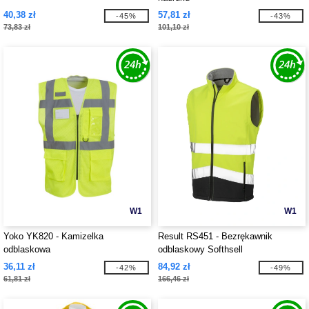
40,38 zł
57,81 zł
-45%
-43%
73,83 zł
101,10 zł
W1
W1
Yoko YK820 - Kamizelka
Result RS451 - Bezrękawnik
odblaskowa
odblaskowy Softhsell
36,11 zł
84,92 zł
-42%
-49%
61,81 zł
166,46 zł