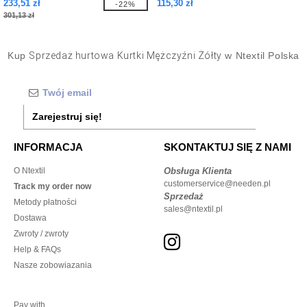
233,51 zł
115,30 zł
-22%
301,13 zł
Kup
Sprzedaż hurtowa Kurtki Mężczyźni Żółty
w Ntextil Polska
Zarejestruj się!
INFORMACJA
SKONTAKTUJ SIĘ Z NAMI
O Ntextil
Obsługa Klienta
customerservice@needen.pl
Track my order now
Sprzedaż
Metody płatności
sales@ntextil.pl
Dostawa
Zwroty / zwroty
Help & FAQs
Nasze zobowiazania
Pay with