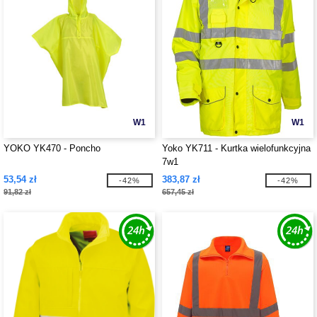
W1
W1
YOKO YK470 - Poncho
Yoko YK711 - Kurtka wielofunkcyjna
7w1
53,54 zł
383,87 zł
-42%
-42%
91,82 zł
657,45 zł