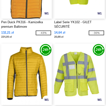
W1
W1
Pen Duick PK316 - Kamizelka
Label Serie YK102 - GILET
premium Baltimore
SÉCURITÉ
132,21 zł
14,64 zł
-43%
-30%
234,00 zł
20,98 zł
W1
W1