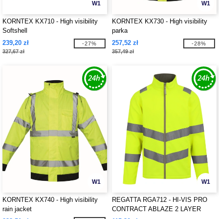
W1
W1
KORNTEX KX710 - High visibility
KORNTEX KX730 - High visibility
Softshell
parka
239,20 zł
257,52 zł
-27%
-28%
327,67 zł
357,49 zł
W1
W1
KORNTEX KX740 - High visibility
REGATTA RGA712 - HI-VIS PRO
rain jacket
CONTRACT ABLAZE 2 LAYER
SOFTSHELL JACKET (CLASS 3)