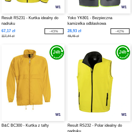
W1
W1
Result RS231 - Kurtka idealny do
Yoko YK801 - Bezpieczna
nadruku
kamizelka odblaskowa
67,17 zł
28,93 zł
-43%
-42%
117,44 zł
49,46 zł
W1
W1
B&C BC300 - Kurtka z tafty
Result RS232 - Polar idealny do
nadruku