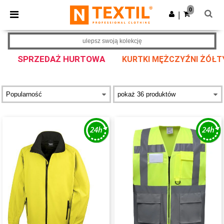
×
Aplikacja Ntextil
0
Pobierz app
|
Lepsze ceny w aplikacji!
ulepsz swoją kolekcję
SPRZEDAŻ HURTOWA
KURTKI MĘŻCZYŹNI ŻÓŁT