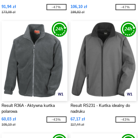
91,94 zł
106,10 zł
-47%
-47%
173,08 zł
199,82 zł
W1
W1
Result R36A - Aktywna kurtka
Result RS231 - Kurtka idealny do
polarowa
nadruku
60,03 zł
67,17 zł
-43%
-43%
105,10 zł
117,44 zł