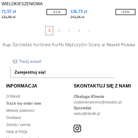
WIELOKIESZENIOWA
71,57 zł
136,73 zł
-41%
-43%
121,88 zł
241,06 zł
1
2
3
4
»
Kup
Sprzedaż hurtowa Kurtki Mężczyźni Szary
w Ntextil Polska
Zarejestruj się!
INFORMACJA
SKONTAKTUJ SIĘ Z NAMI
O Ntextil
Obsługa Klienta
customerservice@needen.pl
Track my order now
Sprzedaż
Metody płatności
sales@ntextil.pl
Dostawa
Zwroty / zwroty
Help & FAQs