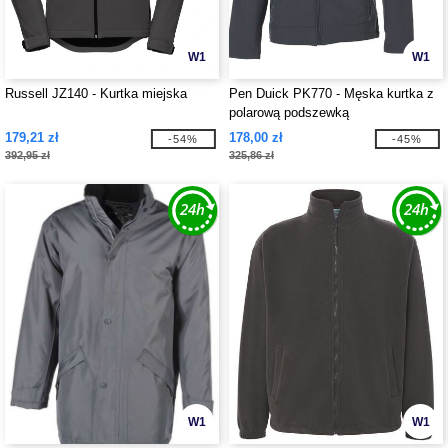
W1
W1
Russell JZ140 - Kurtka miejska
Pen Duick PK770 - Męska kurtka z
polarową podszewką
179,21 zł
178,00 zł
-54%
-45%
392,95 zł
325,86 zł
W1
W1