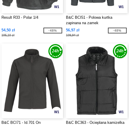
W1
W1
Result R33 - Polar 1/4
B&C BCI51 - Polowa kurtka
zapinana na zamek
54,50 zł
56,97 zł
-48%
-48%
105,10 zł
109,94 zł
W1
W1
B&C BCI71 - Id.701 On
B&C BC363 - Ocieplana kamizelka