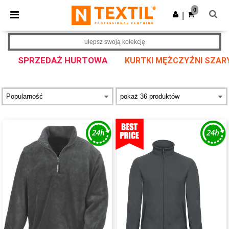
×
Aplikacja Ntextil
0
Pobierz app
|
Lepsze ceny w aplikacji!
ulepsz swoją kolekcję
SPRZEDAŻ HURTOWA
KURTKI MĘŻCZYŹNI SZAR