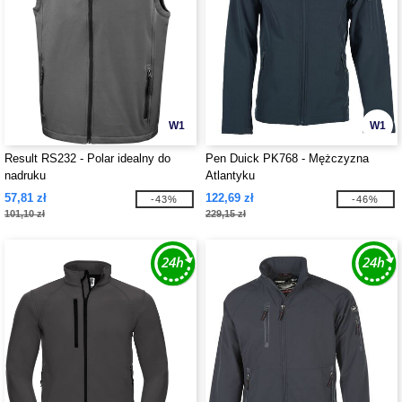
W1
W1
Result RS232 - Polar idealny do
Pen Duick PK768 - Mężczyzna
nadruku
Atlantyku
57,81 zł
122,69 zł
-43%
-46%
101,10 zł
229,15 zł