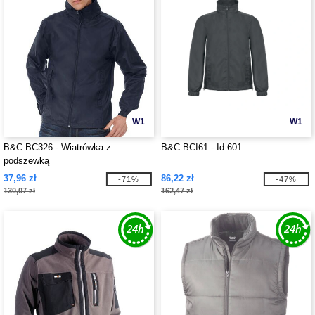
W1
W1
B&C BC326 - Wiatrówka z
B&C BCI61 - Id.601
podszewką
37,96 zł
86,22 zł
-71%
-47%
130,07 zł
162,47 zł