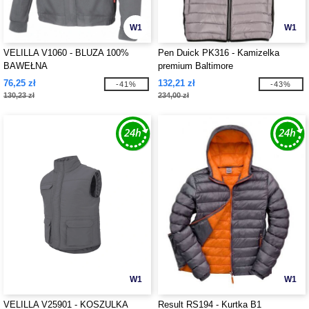
W1
W1
VELILLA V1060 - BLUZA 100%
Pen Duick PK316 - Kamizelka
BAWEŁNA
premium Baltimore
76,25 zł
132,21 zł
-41%
-43%
130,23 zł
234,00 zł
W1
W1
VELILLA V25901 - KOSZULKA
Result RS194 - Kurtka B1