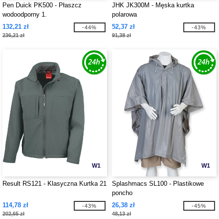
Pen Duick PK500 - Płaszcz
JHK JK300M - Męska kurtka
wodoodporny 1.
polarowa
132,21 zł
52,37 zł
-44%
-43%
236,21 zł
91,38 zł
W1
W1
Result RS121 - Klasyczna Kurtka 21
Splashmacs SL100 - Plastikowe
poncho
114,78 zł
26,38 zł
-43%
-45%
202,65 zł
48,13 zł