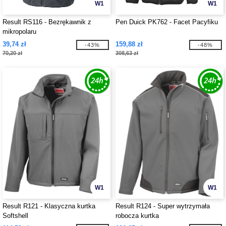
W1
W1
Result RS116 - Bezrękawnik z
Pen Duick PK762 - Facet Pacyfiku
mikropolaru
39,74 zł
159,88 zł
-43%
-48%
70,20 zł
308,63 zł
W1
W1
Result R121 - Klasyczna kurtka
Result R124 - Super wytrzymała
Softshell
robocza kurtka