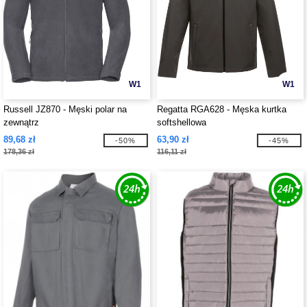
W1
W1
Russell JZ870 - Męski polar na
Regatta RGA628 - Męska kurtka
zewnątrz
softshellowa
89,68 zł
63,90 zł
-50%
-45%
178,36 zł
116,11 zł