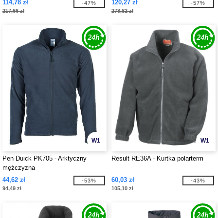
114,78 zł
120,27 zł
-47%
-57%
217,66 zł
278,82 zł
W1
W1
Pen Duick PK705 - Arktyczny
Result RE36A - Kurtka polarterm
mężczyzna
44,62 zł
60,03 zł
-53%
-43%
94,49 zł
105,10 zł