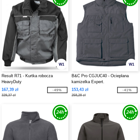
W1
W1
Result R71 - Kurtka robocza
B&C Pro CGJUC40 - Ocieplana
HeavyDuty
kamizelka Expert.
167,39 zł
153,43 zł
-49%
-41%
329,37 zł
258,28 zł