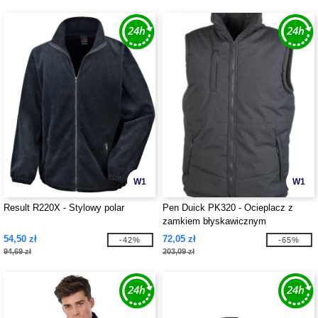
W1
W1
Result R220X - Stylowy polar
Pen Duick PK320 - Ocieplacz z
zamkiem błyskawicznym
54,50 zł
72,05 zł
-42%
-65%
94,69 zł
203,09 zł