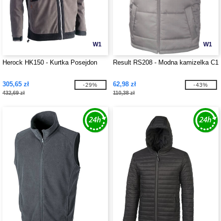
W1
W1
Herock HK150 - Kurtka Posejdon
Result RS208 - Modna kamizelka C1
305,65 zł
62,98 zł
-29%
-43%
432,69 zł
110,38 zł