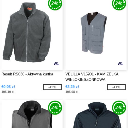
W1
W1
Result RS036 - Aktywna kurtka
VELILLA V15901 - KAMIZELKA
WIELOKIESZONKOWA
60,03 zł
62,25 zł
-43%
-41%
105,10 zł
105,98 zł