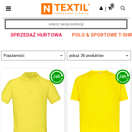
×
Aplikacja Ntextil
0
Pobierz app
|
Lepsze ceny w aplikacji!
ulepsz swoją kolekcję
SPRZEDAŻ HURTOWA
POLO & SPORTOWE T-SHIR