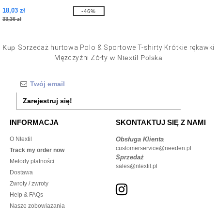
18,03 zł
-46%
33,36 zł
Kup
Sprzedaż hurtowa Polo & Sportowe T-shirty Krótkie rękawki
Mężczyźni Żółty
w Ntextil Polska
Zarejestruj się!
INFORMACJA
SKONTAKTUJ SIĘ Z NAMI
O Ntextil
Obsługa Klienta
customerservice@needen.pl
Track my order now
Sprzedaż
Metody płatności
sales@ntextil.pl
Dostawa
Zwroty / zwroty
Help & FAQs
Nasze zobowiazania