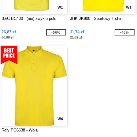
W1
W1
B&C BC400 - (nie) zwykłe polo
JHK JK900 - Sportowy T-shirt
26,83 zł
11,74 zł
-56%
-46%
60,68 zł
21,62 zł
W4
Roly PO6638 - Wola