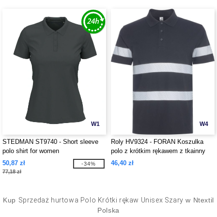
W1
W4
STEDMAN ST9740 - Short sleeve
Roly HV9324 - FORAN Koszulka
polo shirt for women
polo z krótkim rękawem z tkainny
pikowej o zwiększonej widoczności
50,87 zł
46,40 zł
-34%
z powłoką odporną na mechacenie
77,18 zł
Kup
Sprzedaż hurtowa Polo Krótki rękaw Unisex Szary
w Ntextil
Polska