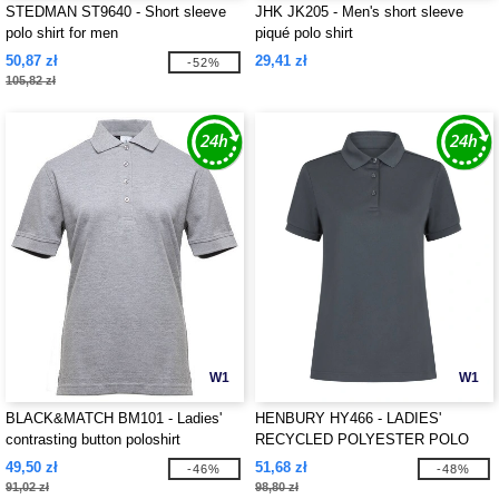
STEDMAN ST9640 - Short sleeve
JHK JK205 - Men's short sleeve
polo shirt for men
piqué polo shirt
50,87 zł
29,41 zł
-52%
105,82 zł
W1
W1
BLACK&MATCH BM101 - Ladies'
HENBURY HY466 - LADIES'
contrasting button poloshirt
RECYCLED POLYESTER POLO
SHIRT
49,50 zł
51,68 zł
-46%
-48%
91,02 zł
98,80 zł