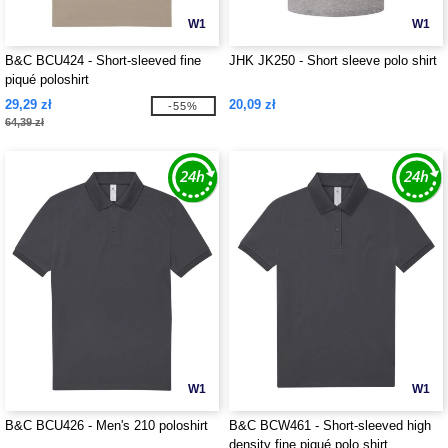
W1
W1
B&C BCU424 - Short-sleeved fine
JHK JK250 - Short sleeve polo shirt
piqué poloshirt
29,29 zł
20,09 zł
-55%
64,39 zł
W1
W1
B&C BCU426 - Men's 210 poloshirt
B&C BCW461 - Short-sleeved high
density fine piqué polo shirt