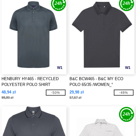
W1
W1
HENBURY HY465 - RECYCLED
B&C BCW465 - B&C MY ECO
POLYESTER POLO SHIRT
POLO 65/35 /WOMEN_°
48,94 zł
29,98 zł
-50%
-48%
98,80 zł
57,57 zł