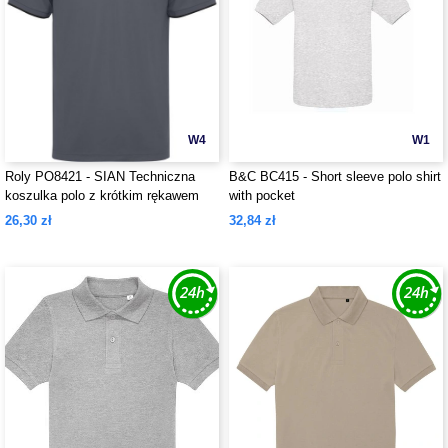
W4
W1
Roly PO8421 - SIAN Techniczna
B&C BC415 - Short sleeve polo shirt
koszulka polo z krótkim rękawem
with pocket
uniseks
26,30 zł
32,84 zł