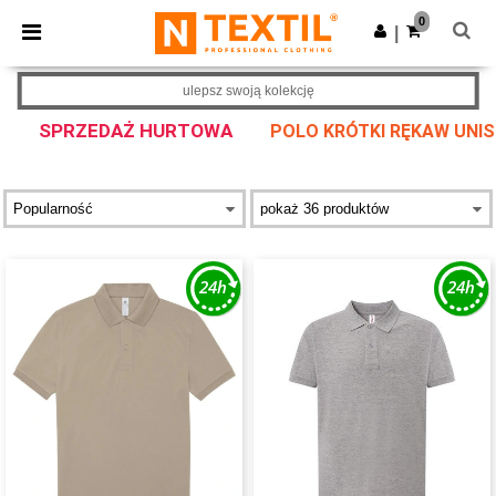
×
Aplikacja Ntextil
0
Pobierz app
|
Lepsze ceny w aplikacji!
ulepsz swoją kolekcję
SPRZEDAŻ HURTOWA
POLO KRÓTKI RĘKAW UNIS