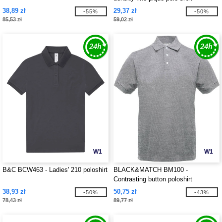
38,89 zł
29,37 zł
-55%
-50%
85,53 zł
59,02 zł
W1
W1
B&C BCW463 - Ladies' 210 poloshirt
BLACK&MATCH BM100 -
Contrasting button poloshirt
38,93 zł
50,75 zł
-50%
-43%
78,43 zł
89,77 zł