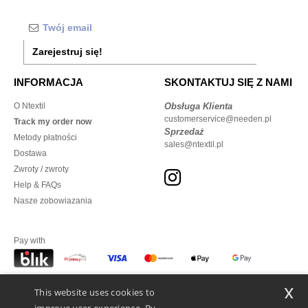
Zarejestruj się!
INFORMACJA
SKONTAKTUJ SIĘ Z NAMI
O Ntextil
Obsługa Klienta
customerservice@needen.pl
Track my order now
Sprzedaż
Metody płatności
sales@ntextil.pl
Dostawa
Zwroty / zwroty
Help & FAQs
Nasze zobowiazania
Pay with
x
This website uses cookies to
We ship with