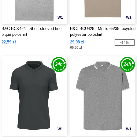
W1
W1
B&C BCK424 - Short-sleeved fine
B&C BCU428 - Men's 65/35 recycled
piqué poloshirt
polyester poloshirt
22,59 zł
29,98 zł
-54%
65,80 zł
W1
W1