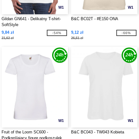
W1
W1
Gildan GN641 - Delikatny T-shirt-
B&C BC02T - #E150 ONA
SoftStyle
9,84 zł
9,12 zł
-54%
-66%
21,62 zł
26,51 zł
W1
W1
Fruit of the Loom SC600 -
B&C BC043 - TW043 Kobieta
Podkreślający figurę podkoszulek