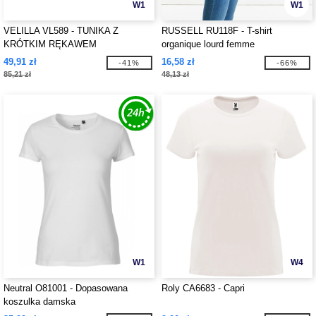
W1
W1
VELILLA VL589 - TUNIKA Z
RUSSELL RU118F - T-shirt
KRÓTKIM RĘKAWEM
organique lourd femme
49,91 zł
16,58 zł
-41%
-66%
85,21 zł
48,13 zł
W1
W4
Neutral O81001 - Dopasowana
Roly CA6683 - Capri
koszulka damska