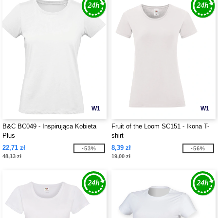
W1
W1
B&C BC049 - Inspirująca Kobieta
Fruit of the Loom SC151 - Ikona T-
Plus
shirt
22,71 zł
8,39 zł
-53%
-56%
48,13 zł
19,00 zł