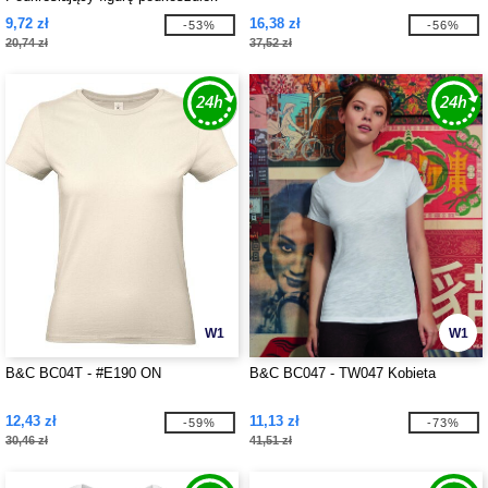
9,72 zł
16,38 zł
-53%
-56%
20,74 zł
37,52 zł
W1
W1
B&C BC04T - #E190 ON
B&C BC047 - TW047 Kobieta
12,43 zł
11,13 zł
-59%
-73%
30,46 zł
41,51 zł