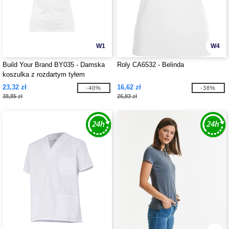
W1
W4
Build Your Brand BY035 - Damska
Roly CA6532 - Belinda
koszulka z rozdartym tyłem
23,32 zł
16,62 zł
-40%
-38%
38,85 zł
26,83 zł