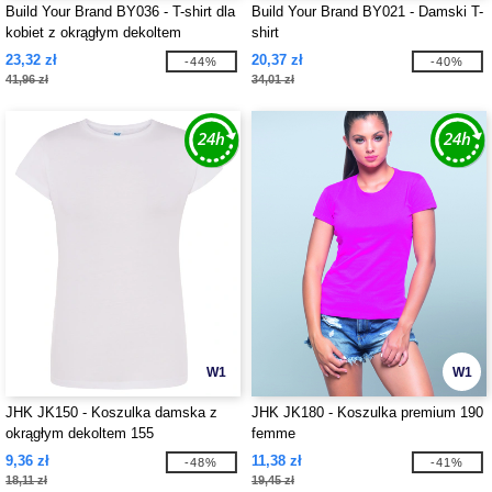
Build Your Brand BY036 - T-shirt dla
Build Your Brand BY021 - Damski T-
kobiet z okrągłym dekoltem
shirt
23,32 zł
20,37 zł
-44%
-40%
41,96 zł
34,01 zł
W1
W1
JHK JK150 - Koszulka damska z
JHK JK180 - Koszulka premium 190
okrągłym dekoltem 155
femme
9,36 zł
11,38 zł
-48%
-41%
18,11 zł
19,45 zł