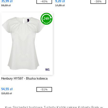
35,99 zł
9,20 zł
-40%
-38%
59,59 zł
14,85 zł
W1
Henbury HY597 - Bluzka kobieca
54,55 zł
-51%
110,82 zł
Kup
Sprzedaż hurtowa T-shirty Krótki rękaw Kobiety Biały
w