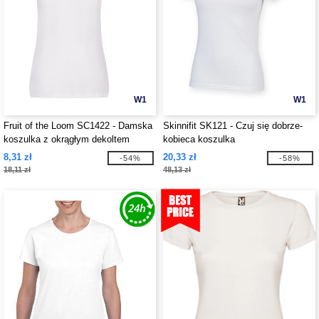
W1
W1
Fruit of the Loom SC1422 - Damska
Skinnifit SK121 - Czuj się dobrze-
koszulka z okrągłym dekoltem
kobieca koszulka
8,31 zł
20,33 zł
-54%
-58%
18,11 zł
48,13 zł