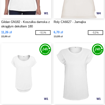
W1
W4
Gildan GN182 - Koszulka damska z
Roly CA6627 - Jamajka
okrągłym dekoltem 180
11,26 zł
6,70 zł
-51%
-52%
22,96 zł
13,88 zł
W1
W1