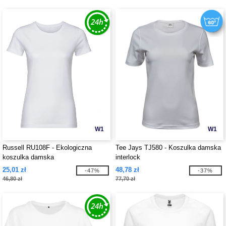
W1
W1
Russell RU108F - Ekologiczna
Tee Jays TJ580 - Koszulka damska
koszulka damska
interlock
25,01 zł
48,78 zł
-47%
-37%
46,80 zł
77,70 zł