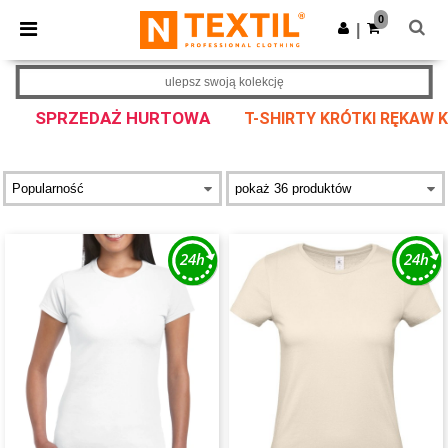
×
Aplikacja Ntextil
0
Pobierz app
|
Lepsze ceny w aplikacji!
ulepsz swoją kolekcję
SPRZEDAŻ HURTOWA
T-SHIRTY KRÓTKI RĘKAW K