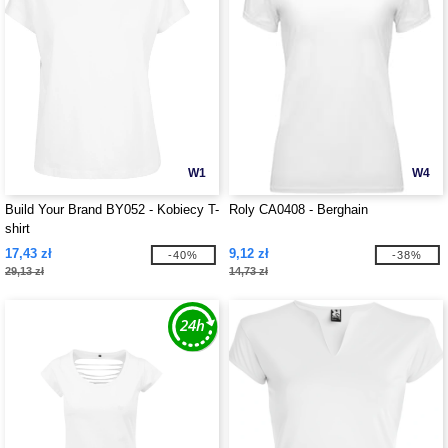
W1
W4
Build Your Brand BY052 - Kobiecy T-
Roly CA0408 - Berghain
shirt
17,43 zł
9,12 zł
-40%
-38%
29,13 zł
14,73 zł