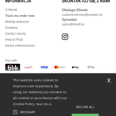
INFORMACJA
SKONTAKTUJ SIĘ Z NAMI
O Ntextil
Obsługa Klienta
customerservice@needen.pl
Track my order now
Sprzedaż
Metody płatności
sales@ntextil.pl
Dostawa
Zwroty / zwroty
Help & FAQs
Nasze zobowiazania
Pay with
x
This website uses cookies to
We ship with
improve user experience. By
using our website you consent to
all cookies in accordance with our
Cookie Policy.
Read More
DECLINE ALL
NECESSARY