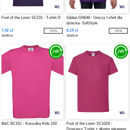
W1
W1
Fruit of the Loom SC231 - T-shirt D
Gildan GN649 - Uroczy t-shirt dla
dziecka- SoftStyle
7,42 zł
8,19 zł
-53%
-56%
15,90 zł
18,56 zł
W1
W1
B&C BC151 - Koszulka Kids 150
Fruit of the Loom SC1019 -
Dziecięcy T-shirt z długim rękawem