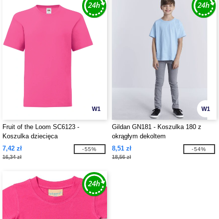
W1
W1
Fruit of the Loom SC6123 -
Gildan GN181 - Koszulka 180 z
Koszulka dziecięca
okrągłym dekoltem
7,42 zł
8,51 zł
-55%
-54%
16,34 zł
18,56 zł