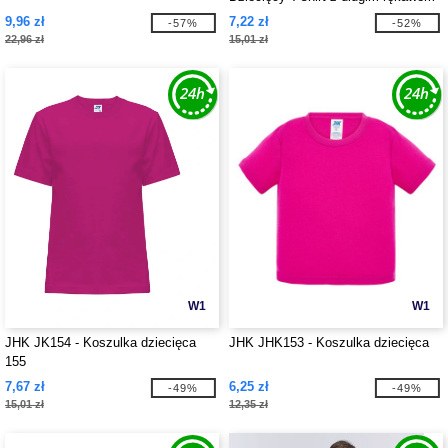
9,96 zł
7,22 zł
-57%
-52%
22,96 zł
15,01 zł
W1
W1
JHK JK154 - Koszulka dziecięca
JHK JHK153 - Koszulka dziecięca
155
7,67 zł
6,25 zł
-49%
-49%
15,01 zł
12,35 zł