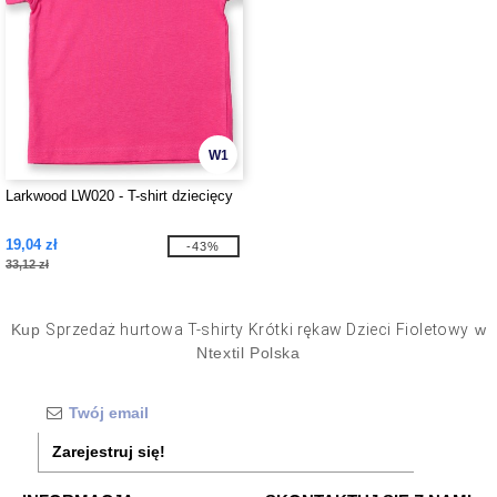
W1
Larkwood LW020 - T-shirt dziecięcy
19,04 zł
-43%
33,12 zł
Kup
Sprzedaż hurtowa T-shirty Krótki rękaw Dzieci Fioletowy
w
Ntextil Polska
Zarejestruj się!