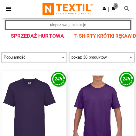
×
Aplikacja Ntextil
0
Pobierz app
|
Lepsze ceny w aplikacji!
ulepsz swoją kolekcję
SPRZEDAŻ HURTOWA
T-SHIRTY KRÓTKI RĘKAW D