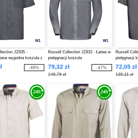
W1
W1
llection JZ935 -
Russell Collection JZ932 - Łatwa w
Russell Coll
iana wygodna koszula z
pielęgnacji koszula
pielęgnacji 
ękawem
rękawem
ł
79,32 zł
72,05 zł
-48%
-47%
148,79 zł
135,11 zł