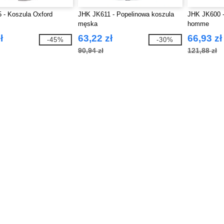
 - Koszula Oxford
JHK JK611 - Popelinowa koszula
JHK JK600 
męska
homme
ł
63,22 zł
66,93 zł
-45%
-30%
90,94 zł
121,88 zł