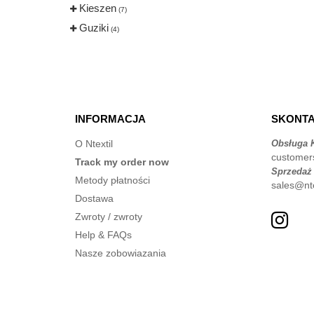
Kieszen
(7)
Guziki
(4)
INFORMACJA
SKONTA
O Ntextil
Obsługa K
customer
Track my order now
Sprzedaż
Metody płatności
sales@nte
Dostawa
Zwroty / zwroty
Help & FAQs
Nasze zobowiazania