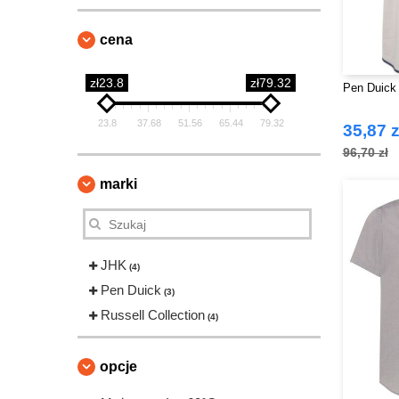
cena
zł23.8
zł79.32
Pen Duick
23.8
37.68
51.56
65.44
79.32
35,87 z
96,70 zł
marki
JHK
(4)
Pen Duick
(3)
Russell Collection
(4)
opcje