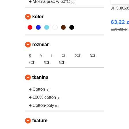
Można prać w 60°C
(2)
JHK JK605
kolor
63,22 z
115,22 zł
rozmiar
S
M
L
XL
2XL
3XL
4XL
5XL
6XL
tkanina
Cotton
(5)
100% cotton
(1)
Cotton-poly
(4)
feature