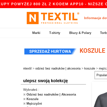
 POWYŻEJ 800 ZŁ Z KODEM APP10 - NIŻSZE CENY
Informacje do
Marki
T-shirty
Bluzy & Polary
Torb
KOSZULE 
SPRZEDAŻ HURTOWA
>
>
>
ntextil
odzież bez nadruków | akcesoria
koszule
mężc
ulepsz swoją kolekcję
Wybrałeś :
Odzież bez nadruków | Akcesoria
Koszule
Mężczyźni