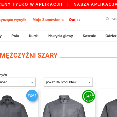
 TYLKO W APLIKACJI!
|
NASZA APLIKACJA JES
tyczące wysyłki
Moje Zamówienie
Outlet
y
Polo
Kurtki
Nakrycia głowy
Koszule
Odzież
MĘŻCZYŹNI SZARY
zyźni