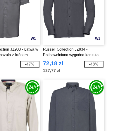
W1
W1
ection JZ933 - Łatwa w
Russell Collection JZ934 -
koszula z krótkim
Polibawełniana wygodna koszula
72,18 zł
-47%
-48%
137,77 zł