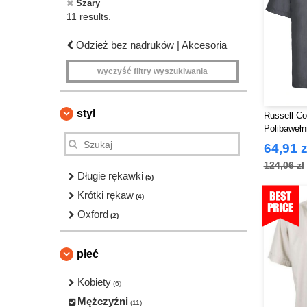
Szary
11 results.
Odzież bez nadruków | Akcesoria
wyczyść filtry wyszukiwania
styl
Russell Co
Polibawełn
krótkim r
64,91 z
124,06 zł
Długie rękawki
(5)
Krótki rękaw
(4)
Oxford
(2)
płeć
Kobiety
(6)
Mężczyźni
(11)