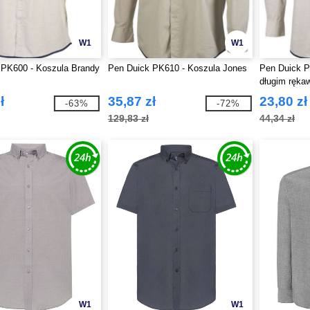
W1
W1
 PK600 - Koszula Brandy
Pen Duick PK610 - Koszula Jones
Pen Duick P
długim ręk
ł
35,87 zł
23,80 zł
-63%
-72%
129,83 zł
44,34 zł
W1
W1