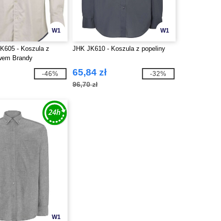
W1
W1
K605 - Koszula z
JHK JK610 - Koszula z popeliny
awem Brandy
65,84 zł
-46%
-32%
96,70 zł
W1