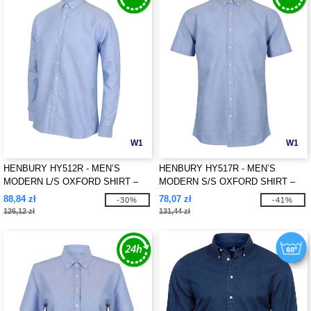
W1
W1
HENBURY HY512R - MEN’S
HENBURY HY517R - MEN’S
MODERN L/S OXFORD SHIRT –
MODERN S/S OXFORD SHIRT –
REGULAR FIT
REGULAR FIT
88,84 zł
78,07 zł
-30%
-41%
126,12 zł
131,44 zł