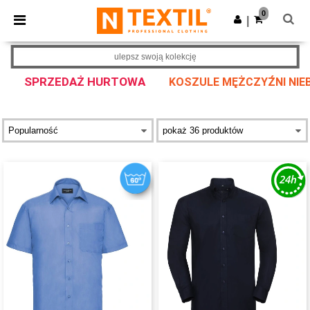
×
Aplikacja Ntextil
0
Pobierz app
|
Lepsze ceny w aplikacji!
ulepsz swoją kolekcję
SPRZEDAŻ HURTOWA
KOSZULE MĘŻCZYŹNI NIEB