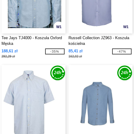
W1
W1
Tee Jays TJ4000 - Koszula Oxford
Russell Collection JZ963 - Koszula
Męska
kościelna
188,61 zł
85,41 zł
-35%
-47%
292,29 zł
162,02 zł