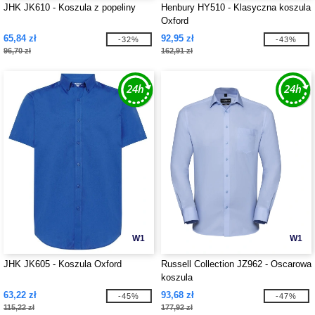
JHK JK610 - Koszula z popeliny
Henbury HY510 - Klasyczna koszula
Oxford
65,84 zł
92,95 zł
-32%
-43%
96,70 zł
162,91 zł
W1
W1
JHK JK605 - Koszula Oxford
Russell Collection JZ962 - Oscarowa
koszula
63,22 zł
93,68 zł
-45%
-47%
115,22 zł
177,92 zł