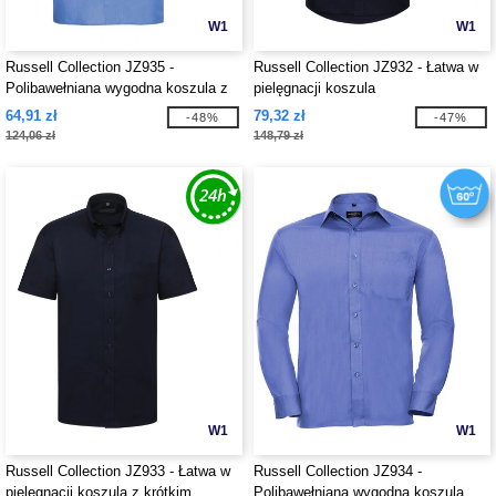
W1
W1
Russell Collection JZ935 -
Russell Collection JZ932 - Łatwa w
Polibawełniana wygodna koszula z
pielęgnacji koszula
krótkim rękawem
64,91 zł
79,32 zł
-48%
-47%
124,06 zł
148,79 zł
W1
W1
Russell Collection JZ933 - Łatwa w
Russell Collection JZ934 -
pielęgnacji koszula z krótkim
Polibawełniana wygodna koszula