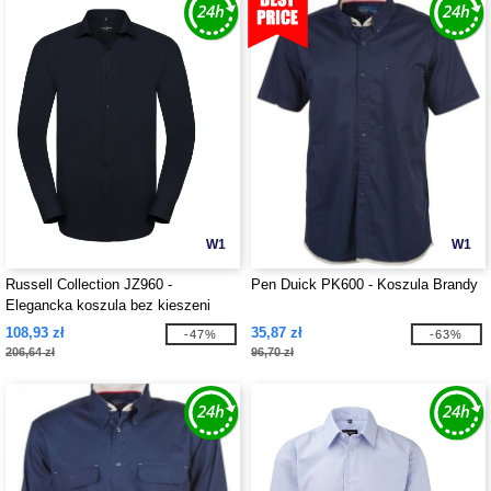
W1
W1
Russell Collection JZ960 -
Pen Duick PK600 - Koszula Brandy
Elegancka koszula bez kieszeni
108,93 zł
35,87 zł
-47%
-63%
206,64 zł
96,70 zł