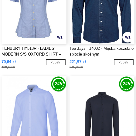
W1
W1
HENBURY HY518R - LADIES’
Tee Jays TJ4002 - Męska koszula o
MODERN S/S OXFORD SHIRT –
splocie skośnym
REGULAR FIT
70,64 zł
221,97 zł
-35%
-36%
109,49 zł
345,26 zł