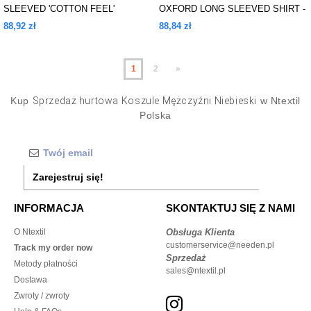
SLEEVED 'COTTON FEEL'
OXFORD LONG SLEEVED SHIRT -
COOLPLUS® SHIRT
SLIM FIT
88,92 zł
88,84 zł
1
2
»
Kup
Sprzedaż hurtowa Koszule Mężczyźni Niebieski
w Ntextil
Polska
Zarejestruj się!
INFORMACJA
SKONTAKTUJ SIĘ Z NAMI
O Ntextil
Obsługa Klienta
customerservice@needen.pl
Track my order now
Sprzedaż
Metody płatności
sales@ntextil.pl
Dostawa
Zwroty / zwroty