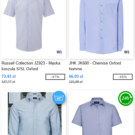
W1
W1
Russell Collection JZ923 - Męska
JHK JK600 - Chemise Oxford
koszula S/SL Oxford
homme
73,43 zł
66,93 zł
-47%
-45%
137,77 zł
121,88 zł