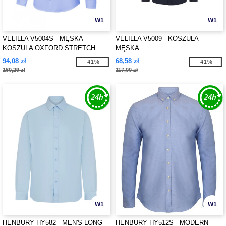
W1
W1
VELILLA V5004S - MĘSKA
VELILLA V5009 - KOSZULA
KOSZULA OXFORD STRETCH
MĘSKA
94,08 zł
68,58 zł
-41%
-41%
160,29 zł
117,00 zł
W1
W1
HENBURY HY582 - MEN'S LONG
HENBURY HY512S - MODERN