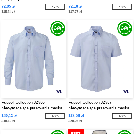
rękawem
72,05 zł
72,18 zł
-47%
-48%
135,11 zł
137,77 zł
W1
W1
Russell Collection JZ956 -
Russell Collection JZ957 -
Niewymagająca prasowania męska
Niewymagająca prasowania męska
koszula
koszula z krótki rękawkiem
130,15 zł
119,58 zł
-48%
-48%
248,16 zł
228,27 zł