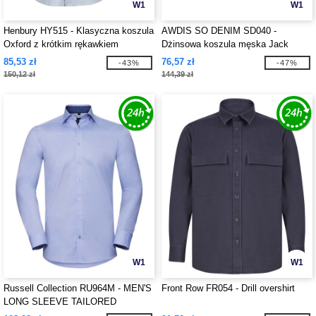
W1
W1
Henbury HY515 - Klasyczna koszula
AWDIS SO DENIM SD040 -
Oxford z krótkim rękawkiem
Dżinsowa koszula męska Jack
85,53 zł
76,57 zł
-43%
-47%
150,12 zł
144,39 zł
W1
W1
Russell Collection RU964M - MEN'S
Front Row FR054 - Drill overshirt
LONG SLEEVE TAILORED
CONTRAST HERRINGBONE SHIRT