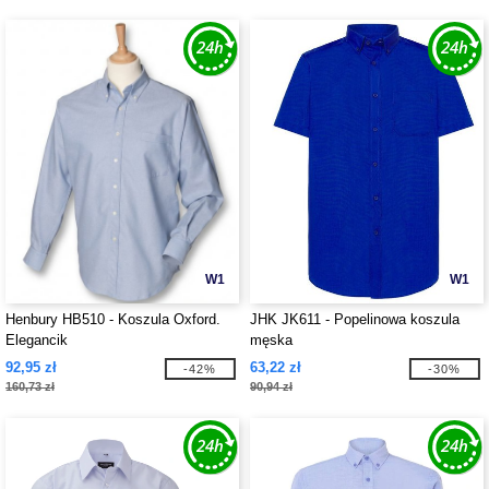
W1
W1
Henbury HB510 - Koszula Oxford.
JHK JK611 - Popelinowa koszula
Elegancik
męska
92,95 zł
63,22 zł
-42%
-30%
160,73 zł
90,94 zł