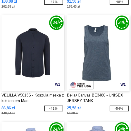
108,08 zł
91,50 zł
-47%
-48%
202,65 zł
176,43 zł
W1
W1
VELILLA V5013S - Koszula męska z
Bella+Canvas BE3480 - UNISEX
kołnierzem Mao
JERSEY TANK
86,86 zł
25,58 zł
-41%
-54%
148,34 zł
56,00 zł