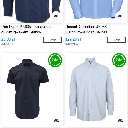
W1
W1
Pen Duick PK605 - Koszula z
Russell Collection JZ958 -
długim rękawem Brandy
Garniturowa koszula- bez
prasowania
23,80 zł
127,20 zł
-46%
-48%
44,34 zł
242,83 zł
W1
W1