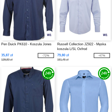
W1
W1
Pen Duick PK610 - Koszula Jones
Russell Collection JZ922 - Męska
koszula L/SL Oxfrod
35,87 zł
79,80 zł
-72%
-47%
129,83 zł
151,45 zł