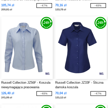
rękawkiem
105,74 zł
70,16 zł
-47%
-48%
200,91 zł
133,78 zł
W1
W1
Russell Collection JZ56F - Koszula
Russell Collection JZ33F - Śliczna
niewymagająca prasowania
damska koszula
126,40 zł
70,04 zł
-48%
-47%
241,06 zł
131,12 zł