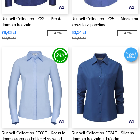
W1
W1
Russell Collection JZ32F - Prosta
Russell Collection JZ35F - Magiczna
damska koszula
koszula z popeliny
78,43 zł
63,54 zł
-47%
-47%
147,01 zł
120,55 zł
W1
W1
Russell Collection JZ60F - Koszula
Russell Collection JZ34F - Śliczna
dopasowana do kobiecej sylwetki
damska koszula z krótkim