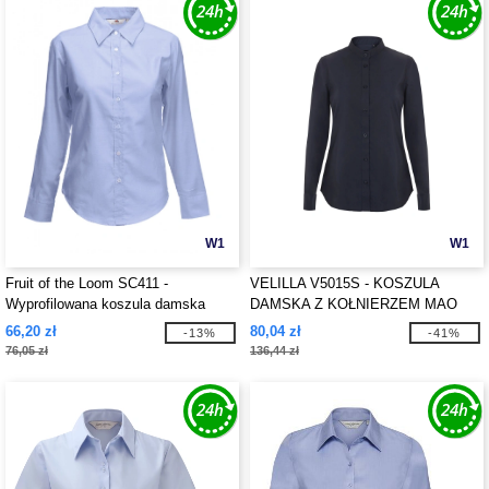
W1
W1
Fruit of the Loom SC411 -
VELILLA V5015S - KOSZULA
Wyprofilowana koszula damska
DAMSKA Z KOŁNIERZEM MAO
66,20 zł
80,04 zł
-13%
-41%
76,05 zł
136,44 zł