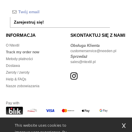
Zarejestruj się!
INFORMACJA
SKONTAKTUJ SIĘ Z NAMI
O Ntextil
Obsługa Klienta
customerservice@needen.pl
Track my order now
Sprzedaż
Metody płatności
sales@ntextil.pl
Dostawa
Zwroty / zwroty
Help & FAQs
Nasze zobowiazania
Pay with
x
This website uses cookies to
We ship with