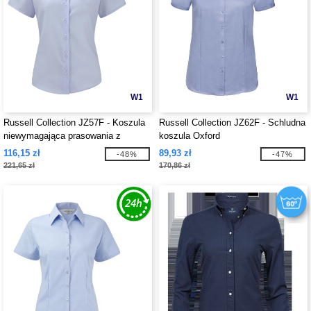
W1
W1
Russell Collection JZ57F - Koszula
Russell Collection JZ62F - Schludna
niewymagająca prasowania z
koszula Oxford
krótkim rekawkiem
116,15 zł
89,93 zł
-48%
-47%
221,65 zł
170,86 zł