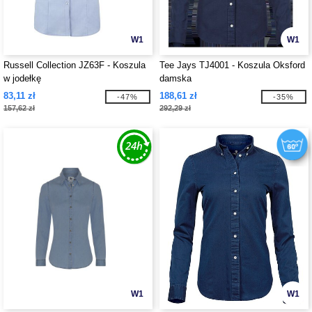
W1
W1
Russell Collection JZ63F - Koszula
Tee Jays TJ4001 - Koszula Oksford
w jodełkę
damska
83,11 zł
188,61 zł
-47%
-35%
157,62 zł
292,29 zł
W1
W1