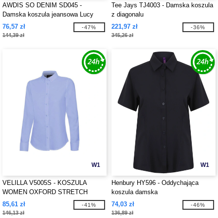
AWDIS SO DENIM SD045 -
Tee Jays TJ4003 - Damska koszula
Damska koszula jeansowa Lucy
z diagonalu
76,57 zł
221,97 zł
-47%
-36%
144,39 zł
345,26 zł
W1
W1
VELILLA V5005S - KOSZULA
Henbury HY596 - Oddychająca
WOMEN OXFORD STRETCH
koszula damska
85,61 zł
74,03 zł
-41%
-46%
146,13 zł
136,89 zł