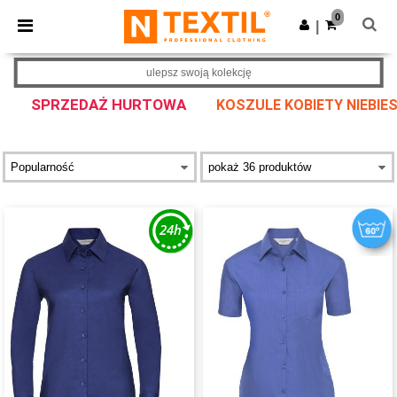
×
Aplikacja Ntextil
0
Pobierz app
|
Lepsze ceny w aplikacji!
ulepsz swoją kolekcję
SPRZEDAŻ HURTOWA
KOSZULE KOBIETY NIEBIES