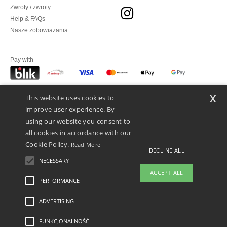
Zwroty / zwroty
Help & FAQs
Nasze zobowiazania
Pay with
x
This website uses cookies to
We ship with
improve user experience. By
using our website you consent to
all cookies in accordance with our
Cookie Policy.
Read More
DECLINE ALL
NECESSARY
ACCEPT ALL
👋
Cześć
PERFORMANCE
Jeśli masz jakiekolwiek pytania lub
wątpliwości, możesz skontaktować
ADVERTISING
Legal Mentions
-
polityka prywatności
-
Warunkami i Zasadami
-
General Contract
się z nami w dowolnym momencie.
Conditions
-
Polityka plików cookie
-
Mapa strony
Copyright 2026 ntextil.pl -
Nasz chatbot jest tutaj, aby Ci
Wszelkie prawa zastrzeżone
FUNKCJONALNOŚĆ
pomóc.