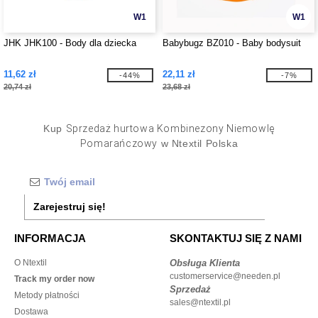
W1
W1
JHK JHK100 - Body dla dziecka
Babybugz BZ010 - Baby bodysuit
11,62 zł
22,11 zł
-44%
-7%
20,74 zł
23,68 zł
Kup
Sprzedaż hurtowa Kombinezony Niemowlę
Pomarańczowy
w Ntextil Polska
Zarejestruj się!
INFORMACJA
SKONTAKTUJ SIĘ Z NAMI
O Ntextil
Obsługa Klienta
customerservice@needen.pl
Track my order now
Sprzedaż
Metody płatności
sales@ntextil.pl
Dostawa