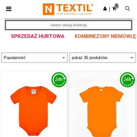
×
Aplikacja Ntextil
0
Pobierz app
|
Lepsze ceny w aplikacji!
ulepsz swoją kolekcję
SPRZEDAŻ HURTOWA
KOMBINEZONY NIEMOWL