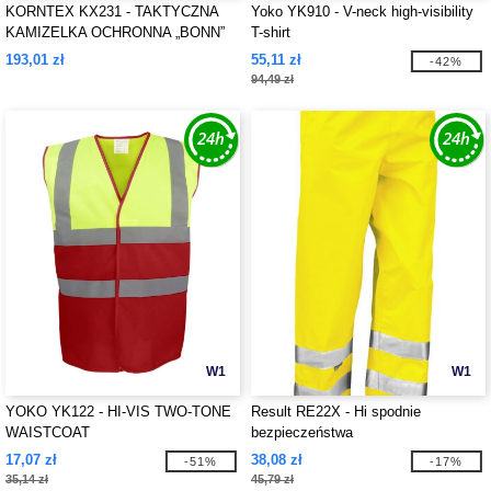
KORNTEX KX231 - TAKTYCZNA
Yoko YK910 - V-neck high-visibility
KAMIZELKA OCHRONNA „BONN”
T-shirt
193,01 zł
55,11 zł
-42%
94,49 zł
W1
W1
YOKO YK122 - HI-VIS TWO-TONE
Result RE22X - Hi spodnie
WAISTCOAT
bezpieczeństwa
17,07 zł
38,08 zł
-51%
-17%
35,14 zł
45,79 zł