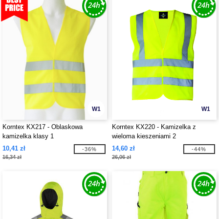
W1
W1
Korntex KX217 - Oblaskowa
Korntex KX220 - Kamizelka z
kamizelka klasy 1
wieloma kieszeniami 2
10,41 zł
14,60 zł
-36%
-44%
16,34 zł
26,06 zł