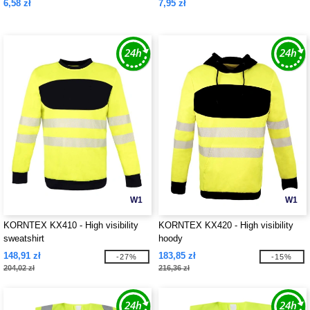
6,58 zł
7,95 zł
W1
W1
KORNTEX KX410 - High visibility
KORNTEX KX420 - High visibility
sweatshirt
hoody
148,91 zł
183,85 zł
-27%
-15%
204,02 zł
216,36 zł