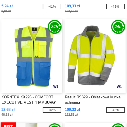
5,24 zł
109,33 zł
-41%
-43%
8,84 zł
192,52 zł
W1
W1
KORNTEX KX226 - COMFORT
Result RS329 - Oblaskowa kurtka
EXECUTIVE VEST "HAMBURG"
ochronna
32,68 zł
109,33 zł
-32%
-43%
48,33 zł
192,52 zł