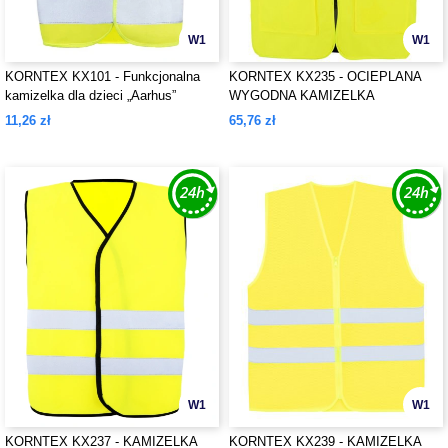
W1
W1
KORNTEX KX101 - Funkcjonalna
KORNTEX KX235 - OCIEPLANA
kamizelka dla dzieci „Aarhus”
WYGODNA KAMIZELKA
OCHRONNA „WISMAR” DLA
11,26 zł
65,76 zł
KADRY KIEROWNICZEJ
W1
W1
KORNTEX KX237 - KAMIZELKA
KORNTEX KX239 - KAMIZELKA