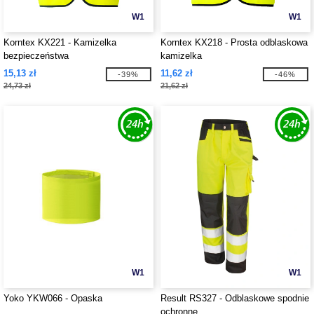
W1
W1
Korntex KX221 - Kamizelka
Korntex KX218 - Prosta odblaskowa
bezpieczeństwa
kamizelka
15,13 zł
11,62 zł
-39%
-46%
24,73 zł
21,62 zł
W1
W1
Yoko YKW066 - Opaska
Result RS327 - Odblaskowe spodnie
ochronne