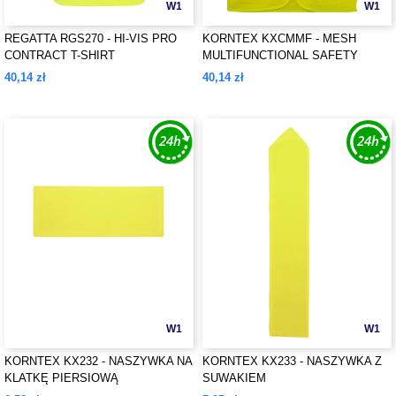
W1
W1
REGATTA RGS270 - HI-VIS PRO
KORNTEX KXCMMF - MESH
CONTRACT T-SHIRT
MULTIFUNCTIONAL SAFETY
VEST "LARISA"
40,14 zł
40,14 zł
W1
W1
KORNTEX KX232 - NASZYWKA NA
KORNTEX KX233 - NASZYWKA Z
KLATKĘ PIERSIOWĄ
SUWAKIEM