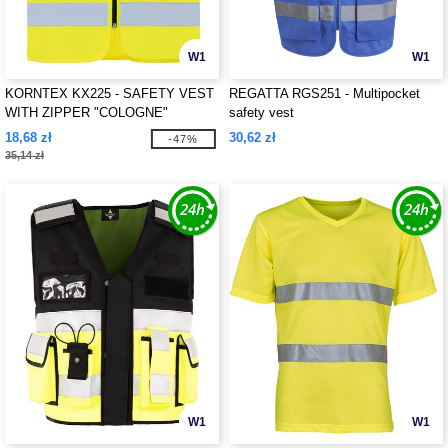
W1
W1
KORNTEX KX225 - SAFETY VEST
REGATTA RGS251 - Multipocket
WITH ZIPPER "COLOGNE"
safety vest
18,68 zł
30,62 zł
-47%
35,14 zł
W1
W1