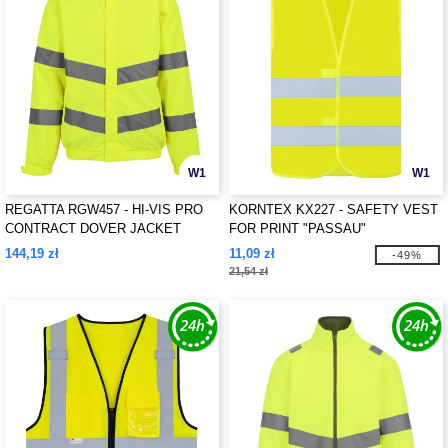
W1
W1
REGATTA RGW457 - HI-VIS PRO
KORNTEX KX227 - SAFETY VEST
CONTRACT DOVER JACKET
FOR PRINT "PASSAU"
144,19 zł
11,09 zł
-49%
21,54 zł