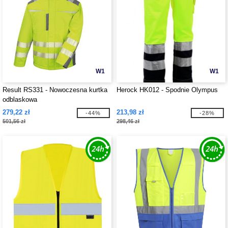
W1
W1
Result RS331 - Nowoczesna kurtka
Herock HK012 - Spodnie Olympus
odblaskowa
279,22 zł
213,98 zł
-44%
-28%
501,56 zł
298,46 zł