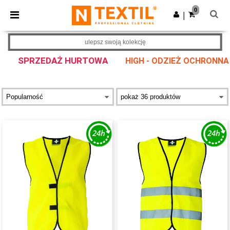
×
Aplikacja Ntextil
0
Pobierz app
|
Lepsze ceny w aplikacji!
ulepsz swoją kolekcję
SPRZEDAŻ HURTOWA
HIGH - ODZIEŻ OCHRONNA