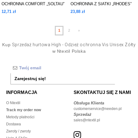
OCHRONNA COMFORT „SOLTAU”
OCHRONNA Z SIATKI „RHODES”
12,71 zł
23,88 zł
1
2
»
Kup
Sprzedaż hurtowa High - Odzież ochronna Vis Unisex Żółty
w Ntextil Polska
Zarejestruj się!
INFORMACJA
SKONTAKTUJ SIĘ Z NAMI
O Ntextil
Obsługa Klienta
customerservice@needen.pl
Track my order now
Sprzedaż
Metody płatności
sales@ntextil.pl
Dostawa
Zwroty / zwroty