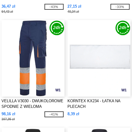
36,47 zł
27,15 zł
-43%
-33%
64,43 zł
40,34 zł
W1
W1
VELILLA V3030 - DWUKOLOROWE
KORNTEX KX234 - ŁATKA NA
SPODNIE Z WIELOMA
PLECACH
KIESZENIAMI
98,16 zł
8,39 zł
-41%
167,35 zł