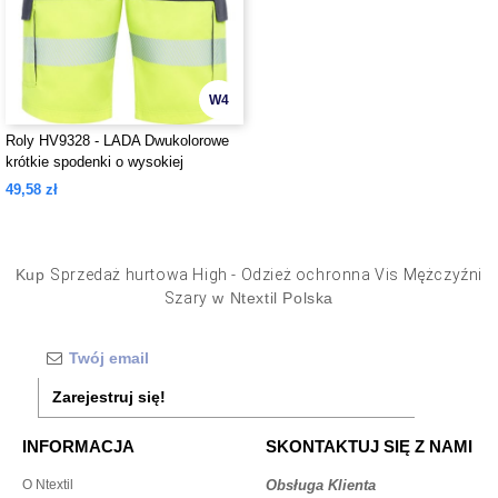
W4
Roly HV9328 - LADA Dwukolorowe
krótkie spodenki o wysokiej
widoczności z wieloma kieszeniami
49,58 zł
Kup
Sprzedaż hurtowa High - Odzież ochronna Vis Mężczyźni
Szary
w Ntextil Polska
Zarejestruj się!
INFORMACJA
SKONTAKTUJ SIĘ Z NAMI
O Ntextil
Obsługa Klienta