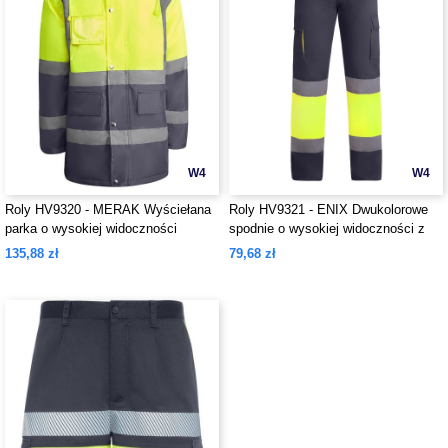
W4
W4
Roly HV9320 - MERAK Wyściełana
Roly HV9321 - ENIX Dwukolorowe
parka o wysokiej widoczności
spodnie o wysokiej widoczności z
wieloma kieszeniami
135,88 zł
79,68 zł