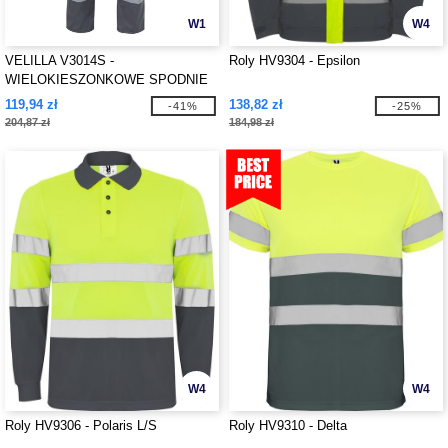
W1
W4
VELILLA V3014S -
Roly HV9304 - Epsilon
WIELOKIESZONKOWE SPODNIE
STRETCH Z PASKAMI
119,94 zł
138,82 zł
-41%
-25%
ODBLASKOWYMI
204,87 zł
184,98 zł
W4
W4
Roly HV9306 - Polaris L/S
Roly HV9310 - Delta