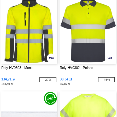
W4
W4
Roly HV9303 - Monk
Roly HV9302 - Polaris
134,71 zł
30,34 zł
-27%
-45%
184,49 zł
55,15 zł