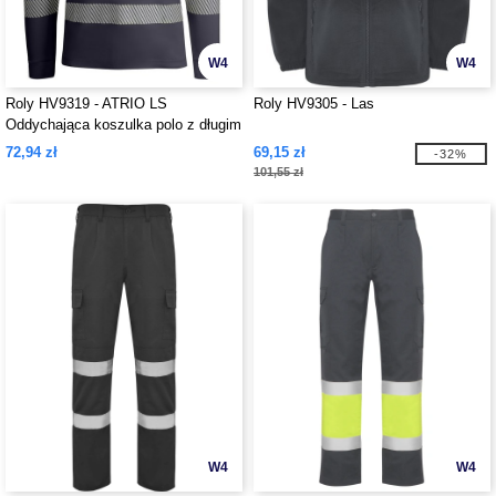
W4
W4
Roly HV9319 - ATRIO LS
Roly HV9305 - Las
Oddychająca koszulka polo z długim
rękawem o wysokiej widoczności
72,94 zł
69,15 zł
-32%
101,55 zł
W4
W4