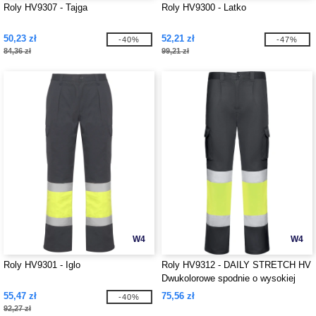
Roly HV9307 - Tajga
Roly HV9300 - Latko
50,23 zł
52,21 zł
-40%
-47%
84,36 zł
99,21 zł
W4
W4
Roly HV9301 - Iglo
Roly HV9312 - DAILY STRETCH HV
Dwukolorowe spodnie o wysokiej
widoczności z wieloma kieszeniami
55,47 zł
75,56 zł
-40%
92,27 zł