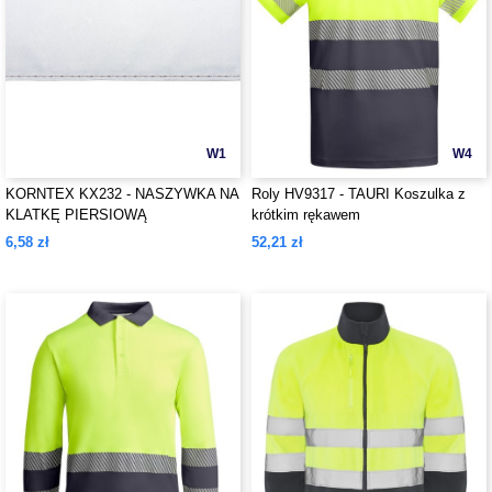
W1
W4
KORNTEX KX232 - NASZYWKA NA
Roly HV9317 - TAURI Koszulka z
KLATKĘ PIERSIOWĄ
krótkim rękawem
6,58 zł
52,21 zł