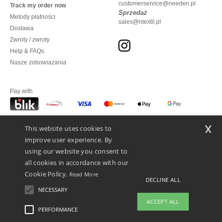
customerservice@needen.pl
Track my order now
Sprzedaż
Metody płatności
sales@ntextil.pl
Dostawa
Zwroty / zwroty
Help & FAQs
Nasze zobowiazania
Pay with
x
This website uses cookies to
We ship with
improve user experience. By
using our website you consent to
all cookies in accordance with our
Cookie Policy.
Read More
DECLINE ALL
NECESSARY
ACCEPT ALL
PERFORMANCE