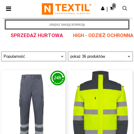
×
Aplikacja Ntextil
0
Pobierz app
|
Lepsze ceny w aplikacji!
ulepsz swoją kolekcję
SPRZEDAŻ HURTOWA
HIGH - ODZIEŻ OCHRONNA