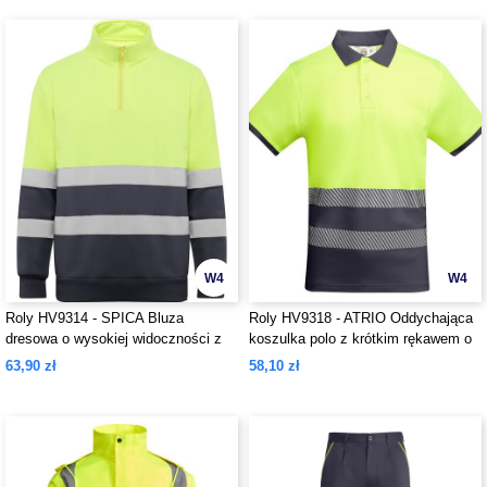
W4
W4
Roly HV9314 - SPICA Bluza
Roly HV9318 - ATRIO Oddychająca
dresowa o wysokiej widoczności z
koszulka polo z krótkim rękawem o
zamkiem błyskawicznym
wysokiej widoczności
63,90 zł
58,10 zł
rozpinanym do połowy