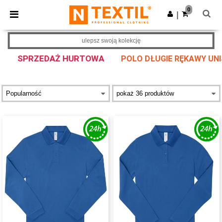
×
Aplikacja Ntextil
0
Pobierz app
|
Lepsze ceny w aplikacji!
ulepsz swoją kolekcję
SPRZEDAŻ HURTOWA
POLO DŁUGIE RĘKAWY UNIS