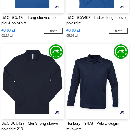
W1
W1
B&C BCU425 - Long-sleeved fine
B&C BCW462 - Ladies' long sleeve
piqué poloshirt
poloshirt
40,83 zł
40,83 zł
-50%
-52%
82,14 zł
85,89 zł
W1
W1
B&C BCU427 - Men's long sleeve
Henbury HY478 - Polo z długim
poloshirt 210
rękawem