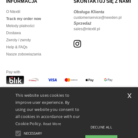
INFORMACJA
SKONTAKTUJ SIĘ Z NAMI
O Ntextil
Obsługa Klienta
customerservice@needen.pl
Track my order now
Sprzedaż
Metody płatności
sales@ntextil.pl
Dostawa
Zwroty / zwroty
Help & FAQs
Nasze zobowiazania
Pay with
x
This website uses cookies to
We ship with
improve user experience. By
using our website you consent to
all cookies in accordance with our
Cookie Policy.
Read More
DECLINE ALL
NECESSARY