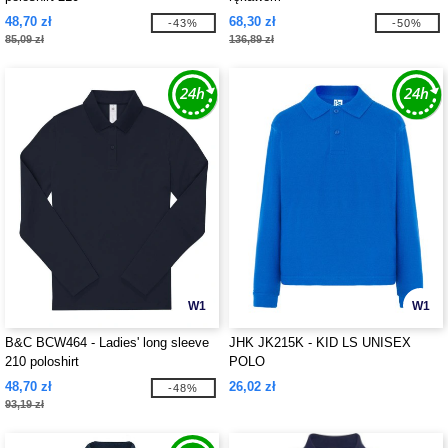
48,70 zł
68,30 zł
-43%
-50%
85,09 zł
136,89 zł
W1
W1
B&C BCW464 - Ladies' long sleeve
JHK JK215K - KID LS UNISEX
210 poloshirt
POLO
48,70 zł
26,02 zł
-48%
93,19 zł