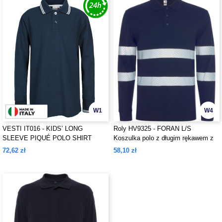
W1
W4
VESTI IT016 - KIDS’ LONG
Roly HV9325 - FORAN L/S
SLEEVE PIQUÉ POLO SHIRT
Koszulka polo z długim rękawem z
tkaniny pikowej o zwiększonej
72,62 zł
58,10 zł
widoczności z powłoką odporną na
mechacenie