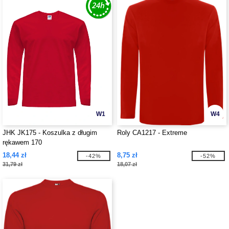
W1
W4
JHK JK175 - Koszulka z długim
Roly CA1217 - Extreme
rękawem 170
18,44 zł
8,75 zł
-42%
-52%
31,79 zł
18,07 zł