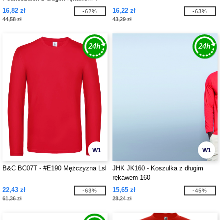
16,82 zł
16,22 zł
-62%
-63%
44,58 zł
43,29 zł
W1
W1
B&C BC07T - #E190 Mężczyzna Lsl
JHK JK160 - Koszulka z długim
rękawem 160
22,43 zł
15,65 zł
-63%
-45%
61,36 zł
28,24 zł