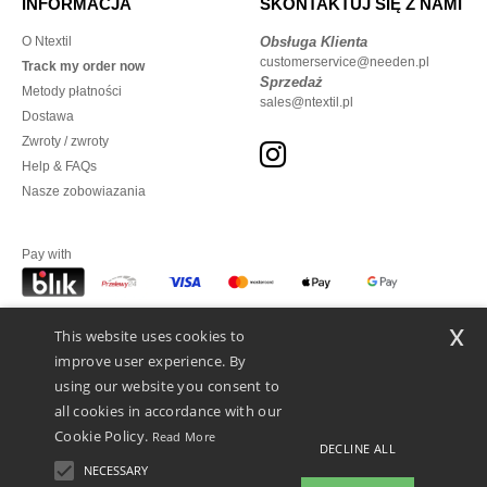
INFORMACJA
SKONTAKTUJ SIĘ Z NAMI
O Ntextil
Obsługa Klienta
customerservice@needen.pl
Track my order now
Sprzedaż
Metody płatności
sales@ntextil.pl
Dostawa
Zwroty / zwroty
Help & FAQs
Nasze zobowiazania
Pay with
x
This website uses cookies to
We ship with
improve user experience. By
using our website you consent to
all cookies in accordance with our
Cookie Policy.
Read More
DECLINE ALL
NECESSARY