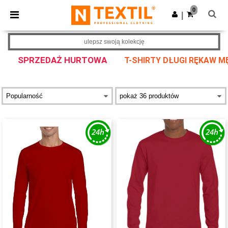
×
Aplikacja Ntextil
0
Pobierz app
|
Lepsze ceny w aplikacji!
ulepsz swoją kolekcję
SPRZEDAŻ HURTOWA
T-SHIRTY DŁUGI RĘKAW 