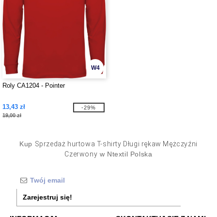
W4
Roly CA1204 - Pointer
13,43 zł
-29%
19,00 zł
Kup
Sprzedaż hurtowa T-shirty Długi rękaw Mężczyźni
Czerwony
w Ntextil Polska
Zarejestruj się!