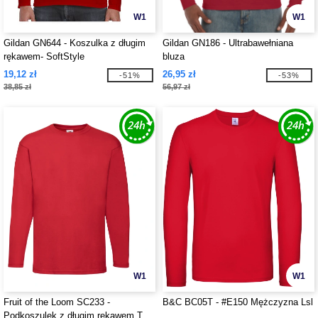
W1
W1
Gildan GN644 - Koszulka z długim
Gildan GN186 - Ultrabawełniana
rękawem- SoftStyle
bluza
19,12 zł
26,95 zł
-51%
-53%
38,85 zł
56,97 zł
W1
W1
Fruit of the Loom SC233 -
B&C BC05T - #E150 Mężczyzna Lsl
Podkoszulek z długim rękawem T