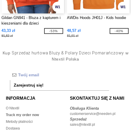
W1
W1
Gildan GN941 - Bluza z kapturem i
AWDis Hoods JH01J - Kids hoodie
kieszeniami dla dzieci
43,33 zł
48,57 zł
-53%
-40%
91,82 zł
81,01 zł
Kup
Sprzedaż hurtowa Bluzy & Polary Dzieci Pomarańczowy
w
Ntextil Polska
Zarejestruj się!
INFORMACJA
SKONTAKTUJ SIĘ Z NAMI
O Ntextil
Obsługa Klienta
customerservice@needen.pl
Track my order now
Sprzedaż
Metody płatności
sales@ntextil.pl
Dostawa