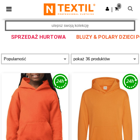
×
Aplikacja Ntextil
0
Pobierz app
|
Lepsze ceny w aplikacji!
ulepsz swoją kolekcję
SPRZEDAŻ HURTOWA
BLUZY & POLARY DZIECI