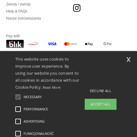
Zwroty / zwroty
Help & FAQs
Nasze zobowiazania
Pay with
x
This website uses cookies to
We ship with
improve user experience. By
using our website you consent to
all cookies in accordance with our
Cookie Policy.
Read More
DECLINE ALL
NECESSARY
ACCEPT ALL
PERFORMANCE
ADVERTISING
Legal Mentions
-
polityka prywatności
-
Warunkami i Zasadami
-
General Contract
Conditions
-
Polityka plików cookie
-
Mapa strony
Copyright 2026 ntextil.pl -
Wszelkie prawa zastrzeżone
FUNKCJONALNOŚĆ