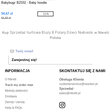
Babybugz BZ032 - Baby hoodie
54,67 zł
-11%
61,32 zł
Kup
Sprzedaż hurtowa Bluzy & Polary Dzieci Niebieski
w Ntextil
Polska
Zarejestruj się!
INFORMACJA
SKONTAKTUJ SIĘ Z NAMI
O Ntextil
Obsługa Klienta
customerservice@needen.pl
Track my order now
Sprzedaż
Metody płatności
sales@ntextil.pl
Dostawa
Zwroty / zwroty
Help & FAQs