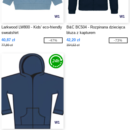
W1
W1
Larkwood LW800 - Kids' eco-friendly
B&C BC504 - Rozpinana dziecięca
sweatshirt
bluza z kapturem
40,87 zł
42,20 zł
-47%
-73%
77,80 zł
154,52 zł
W1