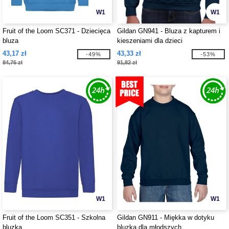
W1
W1
Fruit of the Loom SC371 - Dziecięca
Gildan GN941 - Bluza z kapturem i
bluza
kieszeniami dla dzieci
43,17 zł
43,33 zł
-49%
-53%
84,76 zł
91,82 zł
W1
W1
Fruit of the Loom SC351 - Szkolna
Gildan GN911 - Miękka w dotyku
bluzka
bluzka dla młodszych