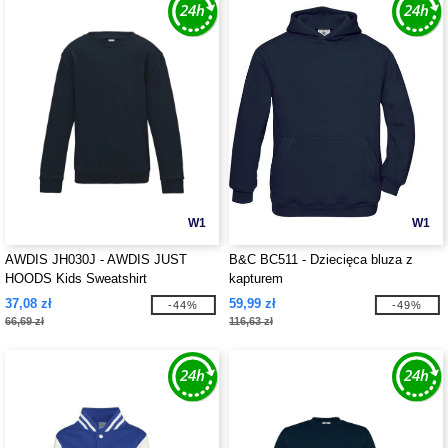
W1
W1
AWDIS JH030J - AWDIS JUST
B&C BC511 - Dziecięca bluza z
HOODS Kids Sweatshirt
kapturem
37,08 zł
59,99 zł
-44%
-49%
66,69 zł
116,63 zł