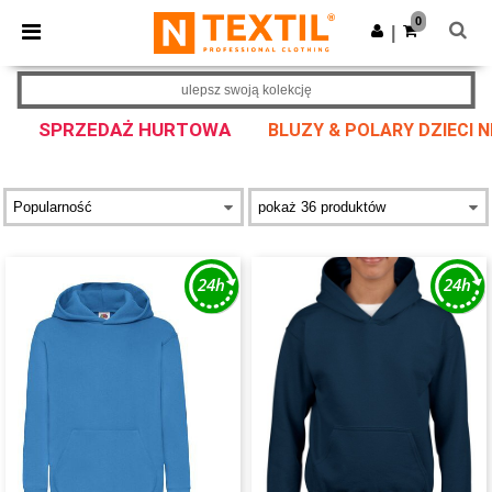
×
Aplikacja Ntextil
0
Pobierz app
|
Lepsze ceny w aplikacji!
ulepsz swoją kolekcję
SPRZEDAŻ HURTOWA
BLUZY & POLARY DZIECI NI