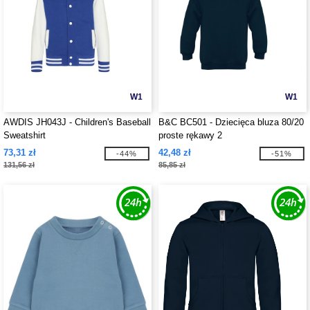
W1
W1
AWDIS JH043J - Children's Baseball
B&C BC501 - Dziecięca bluza 80/20
Sweatshirt
proste rękawy 2
73,31 zł
42,48 zł
-44%
-51%
131,56 zł
85,85 zł