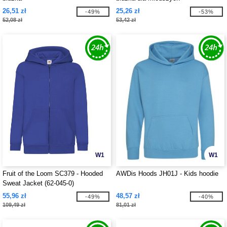
26,51 zł
25,26 zł
-49%
-53%
52,08 zł
53,42 zł
W1
W1
Fruit of the Loom SC379 - Hooded
AWDis Hoods JH01J - Kids hoodie
Sweat Jacket (62-045-0)
55,96 zł
48,57 zł
-49%
-40%
109,49 zł
81,01 zł